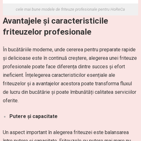
cele mai bune modele de friteuze profesionale pentru HoReCa
Avantajele și caracteristicile
friteuzelor profesionale
În bucătăriile moderne, unde cererea pentru preparate rapide
și delicioase este în continuă creștere, alegerea unei friteuze
profesionale poate face diferența dintre succes și efort
ineficient. Înțelegerea caracteristicilor esențiale ale
friteuzelor și a avantajelor acestora poate transforma fluxul
de lucru din bucătărie și poate îmbunătăți calitatea serviciilor
oferite.
Putere și capacitate
Un aspect important în alegerea friteuzei este balansarea
între putere și capacitate. Friteuzele cu putere mai mare nu