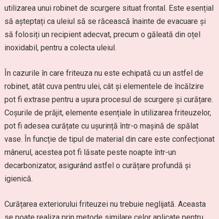
utilizarea unui robinet de scurgere situat frontal. Este esențial
să așteptați ca uleiul să se răcească înainte de evacuare și
să folosiți un recipient adecvat, precum o găleată din oțel
inoxidabil, pentru a colecta uleiul.
În cazurile în care friteuza nu este echipată cu un astfel de
robinet, atât cuva pentru ulei, cât și elementele de încălzire
pot fi extrase pentru a ușura procesul de scurgere și curățare.
Coșurile de prăjit, elemente esențiale în utilizarea friteuzelor,
pot fi adesea curățate cu ușurință într-o mașină de spălat
vase. În funcție de tipul de material din care este confecționat
mânerul, acestea pot fi lăsate peste noapte într-un
decarbonizator, asigurând astfel o curățare profundă și
igienică.
Curățarea exteriorului friteuzei nu trebuie neglijată. Aceasta
se poate realiza prin metode similare celor aplicate pentru