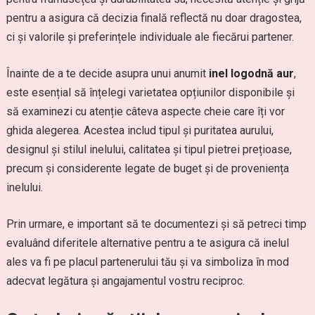
pentru a asigura că decizia finală reflectă nu doar dragostea,
ci și valorile și preferințele individuale ale fiecărui partener.
Înainte de a te decide asupra unui anumit
inel logodnă aur
,
este esențial să înțelegi varietatea opțiunilor disponibile și
să examinezi cu atenție câteva aspecte cheie care îți vor
ghida alegerea. Acestea includ tipul și puritatea aurului,
designul și stilul inelului, calitatea și tipul pietrei prețioase,
precum și considerente legate de buget și de proveniența
inelului.
Prin urmare, e important să te documentezi și să petreci timp
evaluând diferitele alternative pentru a te asigura că inelul
ales va fi pe placul partenerului tău și va simboliza în mod
adecvat legătura și angajamentul vostru reciproc.