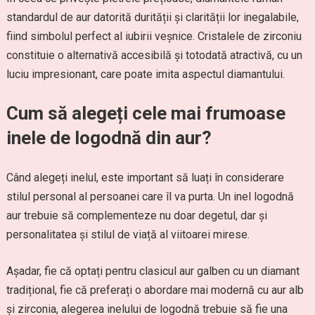
standardul de aur datorită durității și clarității lor inegalabile,
fiind simbolul perfect al iubirii veșnice. Cristalele de zirconiu
constituie o alternativă accesibilă și totodată atractivă, cu un
luciu impresionant, care poate imita aspectul diamantului.
Cum să alegeți cele mai frumoase
inele de logodnă din aur?
Când alegeți inelul, este important să luați în considerare
stilul personal al persoanei care îl va purta. Un inel logodnă
aur trebuie să complementeze nu doar degetul, dar și
personalitatea și stilul de viață al viitoarei mirese.
Așadar, fie că optați pentru clasicul aur galben cu un diamant
tradițional, fie că preferați o abordare mai modernă cu aur alb
și zirconia, alegerea inelului de logodnă trebuie să fie una