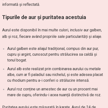
informată și reflectată.
Tipurile de aur și puritatea acestuia
Aurul este disponibil în mai multe culori, inclusiv aur galben,
alb și roz, fiecare având propriile sale particularități și aliaje.
Aurul galben este aliajul tradițional, compus din aur pur,
cupru și argint, cunoscut pentru strălucirea sa caldă și
tonul bogat.
Aurul alb este realizat prin combinarea aurului cu metale
albe, cum ar fi paladiul sau nichelul, și este adesea placat
cu rhodium pentru a-i conferi o strălucire intensă.
Aurul roz conține un amestec de aur cu un procent mai
mare de cupru, oferindu-i acea nuanță distinctivă de roz.
Puritatea aurului este măsurată în karate. Aurul de 24 de