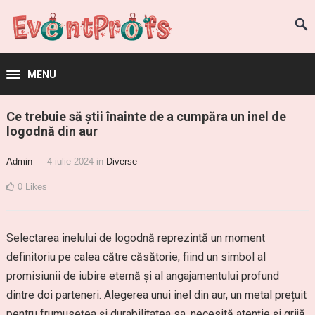
MENU
Ce trebuie să știi înainte de a cumpăra un inel de
logodnă din aur
Admin
— 4 iulie 2024
in
Diverse
0
Likes
Selectarea inelului de logodnă reprezintă un moment
definitoriu pe calea către căsătorie, fiind un simbol al
promisiunii de iubire eternă și al angajamentului profund
dintre doi parteneri. Alegerea unui inel din aur, un metal prețuit
pentru frumusețea și durabilitatea sa, necesită atenție și grijă