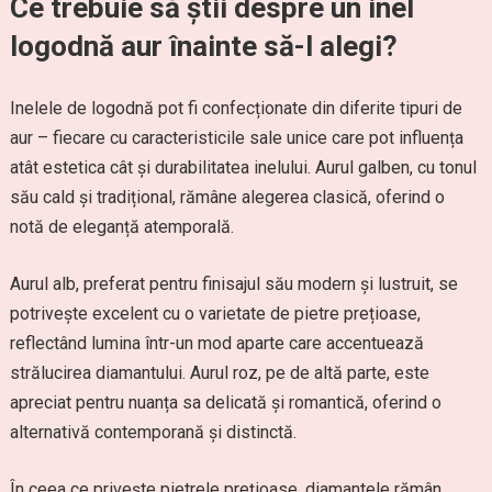
Ce trebuie să știi despre un inel
logodnă aur înainte să-l alegi?
Inelele de logodnă pot fi confecționate din diferite tipuri de
aur – fiecare cu caracteristicile sale unice care pot influența
atât estetica cât și durabilitatea inelului. Aurul galben, cu tonul
său cald și tradițional, rămâne alegerea clasică, oferind o
notă de eleganță atemporală.
Aurul alb, preferat pentru finisajul său modern și lustruit, se
potrivește excelent cu o varietate de pietre prețioase,
reflectând lumina într-un mod aparte care accentuează
strălucirea diamantului. Aurul roz, pe de altă parte, este
apreciat pentru nuanța sa delicată și romantică, oferind o
alternativă contemporană și distinctă.
În ceea ce privește pietrele prețioase, diamantele rămân