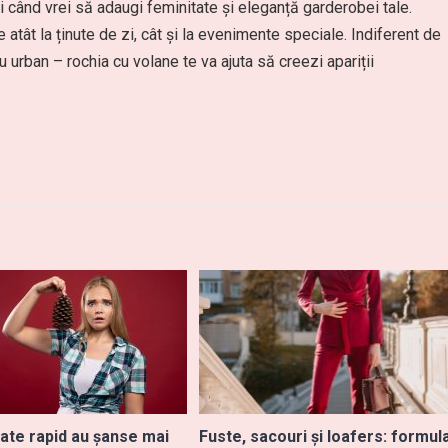
i când vrei să adaugi feminitate și eleganță garderobei tale.
 atât la ținute de zi, cât și la evenimente speciale. Indiferent de
u urban – rochia cu volane te va ajuta să creezi apariții
tate rapid au șanse mai
Fuste, sacouri și loafers: formul