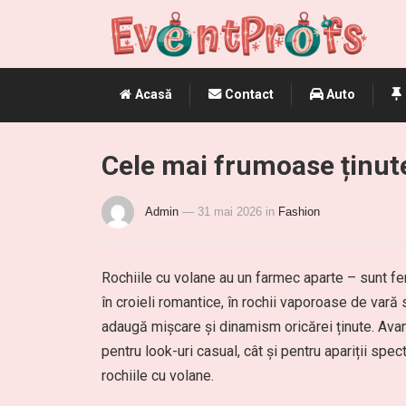
Acasă
Contact
Auto
Cele mai frumoase ținute
Admin
— 31 mai 2026
in
Fashion
Rochiile cu volane au un farmec aparte – sunt fem
în croieli romantice, în rochii vaporoase de var
adaugă mișcare și dinamism oricărei ținute. Avant
pentru look-uri casual, cât și pentru apariții sp
rochiile cu volane.