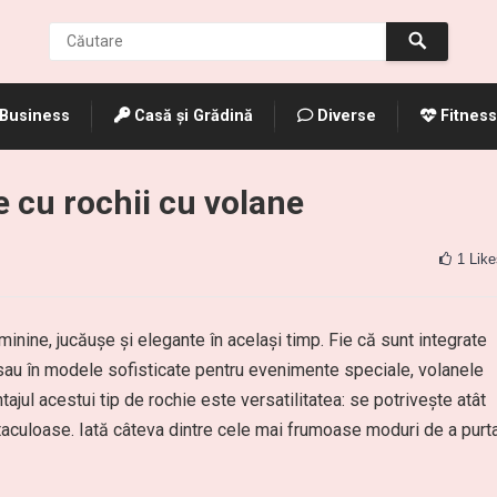
Business
Casă și Grădină
Diverse
Fitness
 cu rochii cu volane
1
Like
inine, jucăușe și elegante în același timp. Fie că sunt integrate
ă sau în modele sofisticate pentru evenimente speciale, volanele
ajul acestui tip de rochie este versatilitatea: se potrivește atât
ectaculoase. Iată câteva dintre cele mai frumoase moduri de a purt