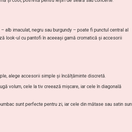
nă și cool, potrivită pentru ieșiri de seară sau concerte.
 – alb imaculat, negru sau burgundy – poate fi punctul central al
ză look-ul cu pantofi în aceeași gamă cromatică și accesorii
ple, alege accesorii simple și încălțăminte discretă.
augă volum, cele la tiv creează mișcare, iar cele în diagonală
 bumbac sunt perfecte pentru zi, iar cele din mătase sau satin sun