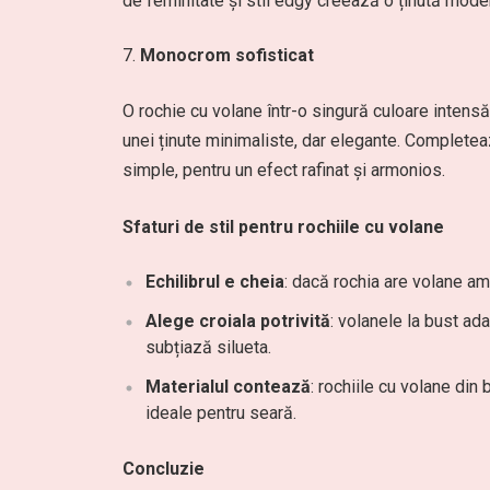
de feminitate și stil edgy creează o ținută moder
Monocrom sofisticat
O rochie cu volane într-o singură culoare intensă
unei ținute minimaliste, dar elegante. Completea
simple, pentru un efect rafinat și armonios.
Sfaturi de stil pentru rochiile cu volane
Echilibrul e cheia
: dacă rochia are volane am
Alege croiala potrivită
: volanele la bust ad
subțiază silueta.
Materialul contează
: rochiile cu volane din
ideale pentru seară.
Concluzie