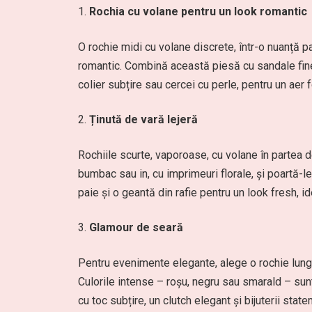
Rochia cu volane pentru un look romantic
O rochie midi cu volane discrete, într-o nuanță pas
romantic. Combină această piesă cu sandale fine 
colier subțire sau cercei cu perle, pentru un aer 
Ținută de vară lejeră
Rochiile scurte, vaporoase, cu volane în partea d
bumbac sau in, cu imprimeuri florale, și poartă-
paie și o geantă din rafie pentru un look fresh, id
Glamour de seară
Pentru evenimente elegante, alege o rochie lung
Culorile intense – roșu, negru sau smarald – sunt
cu toc subțire, un clutch elegant și bijuterii sta