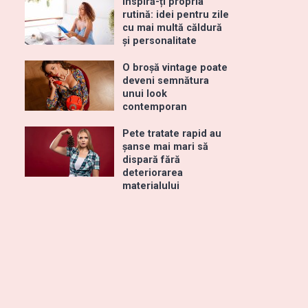
Inspiră-ți propria
rutină: idei pentru zile
cu mai multă căldură
și personalitate
O broșă vintage poate
deveni semnătura
unui look
contemporan
Pete tratate rapid au
șanse mai mari să
dispară fără
deteriorarea
materialului