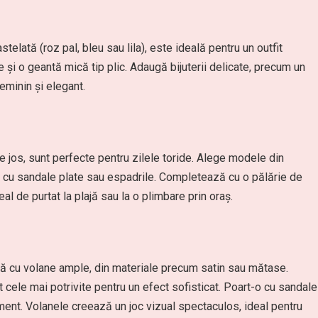
telată (roz pal, bleu sau lila), este ideală pentru un outfit
și o geantă mică tip plic. Adaugă bijuterii delicate, precum un
feminin și elegant.
e jos, sunt perfecte pentru zilele toride. Alege modele din
le cu sandale plate sau espadrile. Completează cu o pălărie de
eal de purtat la plajă sau la o plimbare prin oraș.
ă cu volane ample, din materiale precum satin sau mătase.
 cele mai potrivite pentru un efect sofisticat. Poart-o cu sandale
tement. Volanele creează un joc vizual spectaculos, ideal pentru