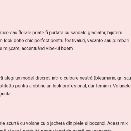
ice sau florale poate fi purtată cu sandale gladiator, bijuterii
n look boho chic perfect pentru festivaluri, vacanțe sau plimbări
 de mișcare, accentuând vibe-ul boem.
că alegi un model discret, într-o culoare neutră (bleumarin, gri sau
stiletto pentru a obține un look profesional, dar feminin. Volanele
inuta.
ie scurtă cu volane cu o jachetă din piele și bocanci. Acest mix