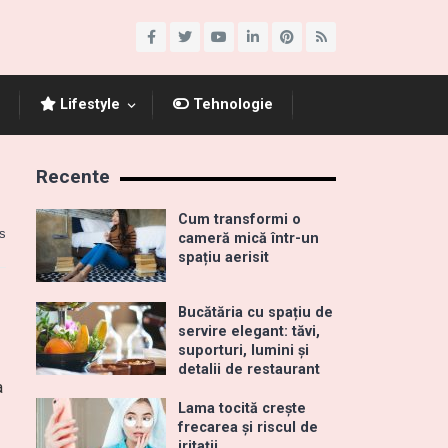
Lifestyle
Tehnologie
Recente
Cum transformi o
s
cameră mică într-un
spațiu aerisit
Bucătăria cu spațiu de
servire elegant: tăvi,
suporturi, lumini și
detalii de restaurant
a
Lama tocită crește
frecarea și riscul de
iritații