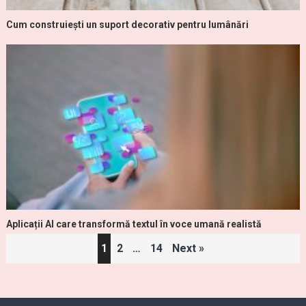
Cum construiești un suport decorativ pentru lumânări
Aplicații AI care transformă textul în voce umană realistă
Paginație
1
2
…
14
Next »
articole