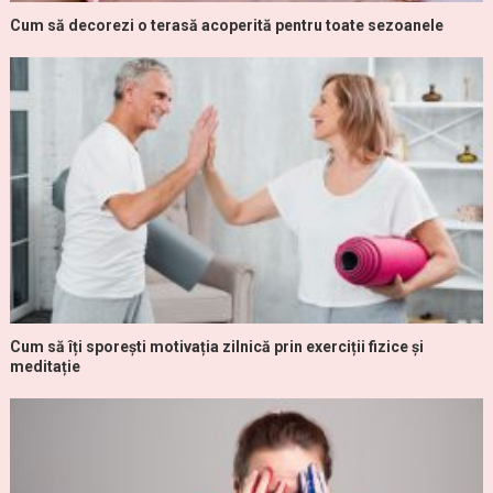
Cum să decorezi o terasă acoperită pentru toate sezoanele
Cum să îți sporești motivația zilnică prin exerciții fizice și
meditație