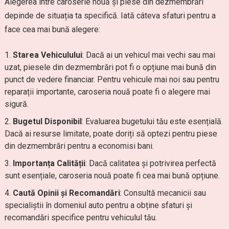
Alegerea între caroserie nouă și piese din dezmembrări
depinde de situația ta specifică. Iată câteva sfaturi pentru a
face cea mai bună alegere:
Starea Vehiculului
: Dacă ai un vehicul mai vechi sau mai
uzat, piesele din dezmembrări pot fi o opțiune mai bună din
punct de vedere financiar. Pentru vehicule mai noi sau pentru
reparații importante, caroseria nouă poate fi o alegere mai
sigură.
Bugetul Disponibil
: Evaluarea bugetului tău este esențială.
Dacă ai resurse limitate, poate doriți să optezi pentru piese
din dezmembrări pentru a economisi bani.
Importanța Calității
: Dacă calitatea și potrivirea perfectă
sunt esențiale, caroseria nouă poate fi cea mai bună opțiune.
Caută Opinii și Recomandări
: Consultă mecanicii sau
specialiștii în domeniul auto pentru a obține sfaturi și
recomandări specifice pentru vehiculul tău.