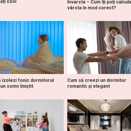
răți cool
Invarsta – Cum îți poți calcul
vârsta în mod corect?
 izolezi fonic dormitorul
Cum să creezi un dormitor
un somn liniștit
romantic și elegant