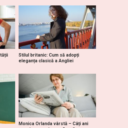
ății
Stilul britanic: Cum să adopți
eleganța clasică a Angliei
Monica Orlanda vârstă – Câți ani