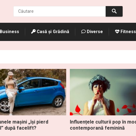
Business
Casă și Grădină
Diverse
Fitness
nele mașini „își pierd
Influențele culturii pop în mo
l” după facelift?
contemporană feminină