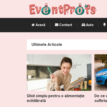
Acasă
Contact
Auto
Ultimele Articole
Ghid simplu pentru o alimentație
De ce u
echilibrată
sufletu