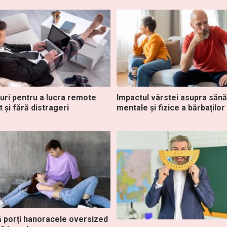
turi pentru a lucra remote
Impactul vârstei asupra sănăt
t și fără distrageri
mentale și fizice a bărbaților
 porți hanoracele oversized