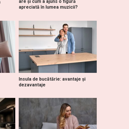
are și cum a ajuns o figură
a
apreciată în lumea muzicii?
Insula de bucătărie: avantaje și
dezavantaje