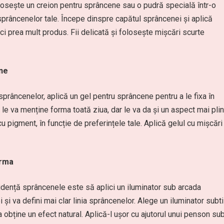
osește un creion pentru sprâncene sau o pudră specială într-o
sprâncenelor tale. Începe dinspre capătul sprâncenei și aplică
ici prea mult produs. Fii delicată și folosește mișcări scurte
ne
sprâncenelor, aplică un gel pentru sprâncene pentru a le fixa în
 le va menține forma toată ziua, dar le va da și un aspect mai plin
cu pigment, în funcție de preferințele tale. Aplică gelul cu mișcări
orma
vidență sprâncenele este să aplici un iluminator sub arcada
i va defini mai clar linia sprâncenelor. Alege un iluminator subtil
 a obține un efect natural. Aplică-l ușor cu ajutorul unui penson su