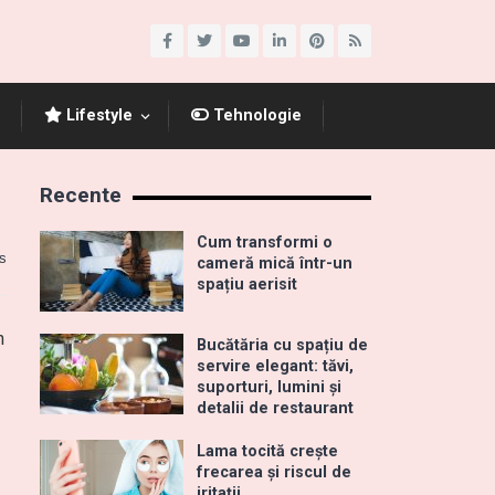
Lifestyle
Tehnologie
Recente
Cum transformi o
s
cameră mică într-un
spațiu aerisit
n
Bucătăria cu spațiu de
servire elegant: tăvi,
suporturi, lumini și
detalii de restaurant
Lama tocită crește
frecarea și riscul de
iritații