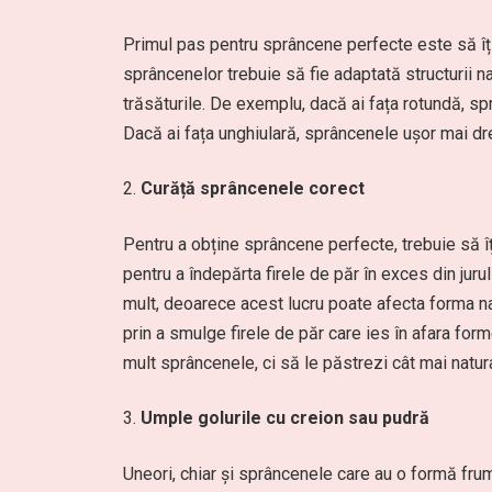
Primul pas pentru sprâncene perfecte este să îți
sprâncenelor trebuie să fie adaptată structurii na
trăsăturile. De exemplu, dacă ai fața rotundă, spr
Dacă ai fața unghiulară, sprâncenele ușor mai dre
Curăță sprâncenele corect
Pentru a obține sprâncene perfecte, trebuie să îț
pentru a îndepărta firele de păr în exces din juru
mult, deoarece acest lucru poate afecta forma nat
prin a smulge firele de păr care ies în afara form
mult sprâncenele, ci să le păstrezi cât mai natur
Umple golurile cu creion sau pudră
Uneori, chiar și sprâncenele care au o formă frum