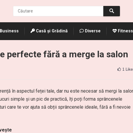
Business
Casă și Grădină
Diverse
Fitness
 perfecte fără a merge la salon
1
Like
ență în aspectul feței tale, dar nu este necesar să mergi la salo
curi simple și un pic de practică, îți poți forma sprâncenele
ri care te vor ajuta să obții sprâncenele ideale, fără a fi nevoie
ivește