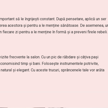
mportant să le îngrijești constant. După pensetare, aplică un ser
terea acestora și pentru a le menține sănătoase. De asemenea, u
 fiecare zi pentru a le menține în formă și a preveni firele rebeli.
zite frecvente la salon. Cu un pic de răbdare și câțiva pași
economisind timp și bani. Folosește instrumentele potrivite,
 natural și elegant. Cu aceste trucuri, sprâncenele tale vor arăta