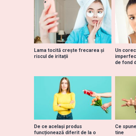
Lama tocită crește frecarea și
Un corec
riscul de iritații
imperfec
de fond 
De ce același produs
Ce spune
funcționează diferit de la o
tine