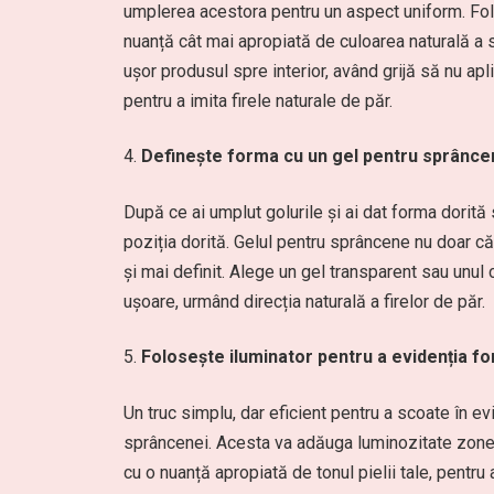
umplerea acestora pentru un aspect uniform. Fol
nuanță cât mai apropiată de culoarea naturală a 
ușor produsul spre interior, având grijă să nu apl
pentru a imita firele naturale de păr.
Definește forma cu un gel pentru sprânce
După ce ai umplut golurile și ai dat forma dorită 
poziția dorită. Gelul pentru sprâncene nu doar că
și mai definit. Alege un gel transparent sau unul 
ușoare, urmând direcția naturală a firelor de păr.
Folosește iluminator pentru a evidenția f
Un truc simplu, dar eficient pentru a scoate în e
sprâncenei. Acesta va adăuga luminozitate zonei ș
cu o nuanță apropiată de tonul pielii tale, pentru