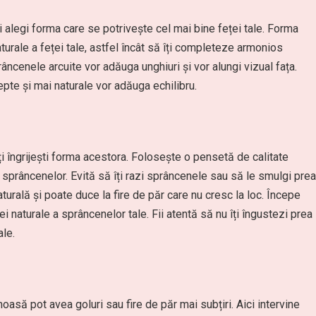
 alegi forma care se potrivește cel mai bine feței tale. Forma
turale a feței tale, astfel încât să îți completeze armonios
âncenele arcuite vor adăuga unghiuri și vor alungi vizual fața.
pte și mai naturale vor adăuga echilibru.
i îngrijești forma acestora. Folosește o pensetă de calitate
l sprâncenelor. Evită să îți razi sprâncenele sau să le smulgi prea
urală și poate duce la fire de păr care nu cresc la loc. Începe
ei naturale a sprâncenelor tale. Fii atentă să nu îți îngustezi prea
ale.
oasă pot avea goluri sau fire de păr mai subțiri. Aici intervine