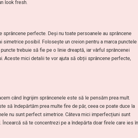
n look fresh.
de sprâncene perfecte. Deși nu toate persoanele au sprâncene
ai simetrice posibil. Folosește un creion pentru a marca punctele
 puncte trebuie să fie pe o linie dreaptă, iar vârful sprâncenei
lui. Aceste mici detalii te vor ajuta să obții sprâncene perfecte,
facem când îngrijim sprâncenele este să le pensăm prea mult.
ste să îndepărtăm prea multe fire de păr, ceea ce poate duce la
cenele nu sunt perfect simetrice. Câteva mici imperfecțiuni sunt
 Încearcă să te concentrezi pe a îndepărta doar firele care ies î