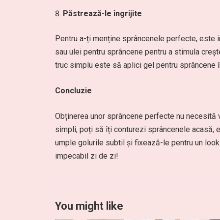
Păstrează-le îngrijite
Pentru a-ți menține sprâncenele perfecte, este i
sau ulei pentru sprâncene pentru a stimula creș
truc simplu este să aplici gel pentru sprâncene în
Concluzie
Obținerea unor sprâncene perfecte nu necesită vi
simpli, poți să îți conturezi sprâncenele acasă, 
umple golurile subtil și fixează-le pentru un look
impecabil zi de zi!
You might like