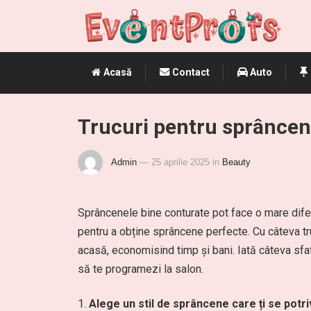
Acasă
Contact
Auto
Trucuri pentru sprâncene
Admin
— 25 aprilie 2025
in
Beauty
Sprâncenele bine conturate pot face o mare difer
pentru a obține sprâncene perfecte. Cu câteva tru
acasă, economisind timp și bani. Iată câteva sfatu
să te programezi la salon.
Alege un stil de sprâncene care ți se potr