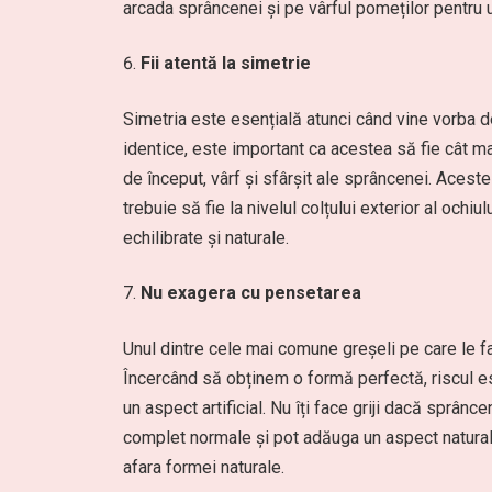
arcada sprâncenei și pe vârful pomeților pentru u
Fii atentă la simetrie
Simetria este esențială atunci când vine vorba 
identice, este important ca acestea să fie cât m
de început, vârf și sfârșit ale sprâncenei. Aceste
trebuie să fie la nivelul colțului exterior al ochiu
echilibrate și naturale.
Nu exagera cu pensetarea
Unul dintre cele mai comune greșeli pe care le 
Încercând să obținem o formă perfectă, riscul e
un aspect artificial. Nu îți face griji dacă sprân
complet normale și pot adăuga un aspect natural.
afara formei naturale.