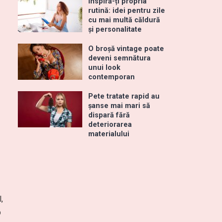
Inspiră-ți propria
rutină: idei pentru zile
cu mai multă căldură
și personalitate
O broșă vintage poate
deveni semnătura
unui look
contemporan
Pete tratate rapid au
șanse mai mari să
dispară fără
deteriorarea
materialului
,
b