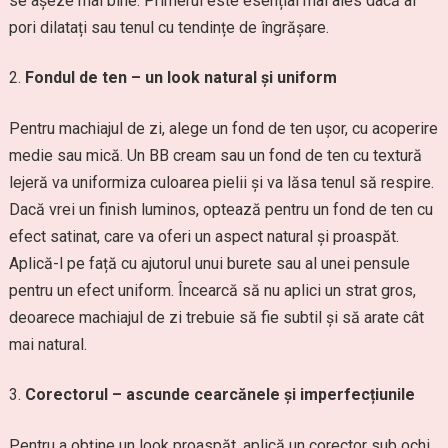
se așeze mai bine. Primerul este esențial mai ales dacă ai
pori dilatați sau tenul cu tendințe de îngrășare.
Fondul de ten – un look natural și uniform
Pentru machiajul de zi, alege un fond de ten ușor, cu acoperire
medie sau mică. Un BB cream sau un fond de ten cu textură
lejeră va uniformiza culoarea pielii și va lăsa tenul să respire.
Dacă vrei un finish luminos, optează pentru un fond de ten cu
efect satinat, care va oferi un aspect natural și proaspăt.
Aplică-l pe față cu ajutorul unui burete sau al unei pensule
pentru un efect uniform. Încearcă să nu aplici un strat gros,
deoarece machiajul de zi trebuie să fie subtil și să arate cât
mai natural.
Corectorul – ascunde cearcănele și imperfecțiunile
Pentru a obține un look proaspăt, aplică un corector sub ochi