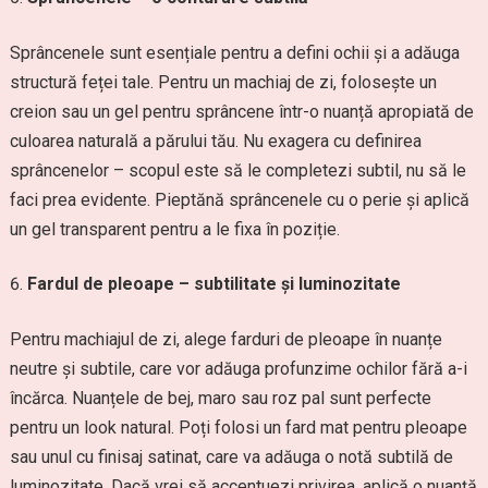
Sprâncenele sunt esențiale pentru a defini ochii și a adăuga
structură feței tale. Pentru un machiaj de zi, folosește un
creion sau un gel pentru sprâncene într-o nuanță apropiată de
culoarea naturală a părului tău. Nu exagera cu definirea
sprâncenelor – scopul este să le completezi subtil, nu să le
faci prea evidente. Pieptănă sprâncenele cu o perie și aplică
un gel transparent pentru a le fixa în poziție.
Fardul de pleoape – subtilitate și luminozitate
Pentru machiajul de zi, alege farduri de pleoape în nuanțe
neutre și subtile, care vor adăuga profunzime ochilor fără a-i
încărca. Nuanțele de bej, maro sau roz pal sunt perfecte
pentru un look natural. Poți folosi un fard mat pentru pleoape
sau unul cu finisaj satinat, care va adăuga o notă subtilă de
luminozitate. Dacă vrei să accentuezi privirea, aplică o nuanță