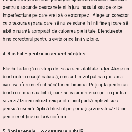
pentru a ascunde cearcănele și în jurul nasului sau pe orice
imperfecțiune pe care vrei să o estompezi. Alege un corector
cu o textură ușoară, care să nu se adune în linii fine și care să
aibă o nuanță apropiată de culoarea pielii tale. Blenduiește
bine corectorul pentru a evita orice linii vizibile.
Blushul – pentru un aspect sănătos
Blushul adaugă un strop de culoare și vitalitate feței. Alege un
blush într-o nuanță naturală, cum ar fi rozul pal sau piersica,
care va oferi un efect sănătos și luminos. Poți opta pentru un
blush cremos sau lichid, care se va amesteca ușor cu pielea
și va arăta mai natural, sau pentru unul pudră, aplicat cu o
pensulă ușoară. Aplică blushul pe pomeți și amestecă-l bine
pentru a obține un look uniform.
Sprâncenele – o conturare subtilă