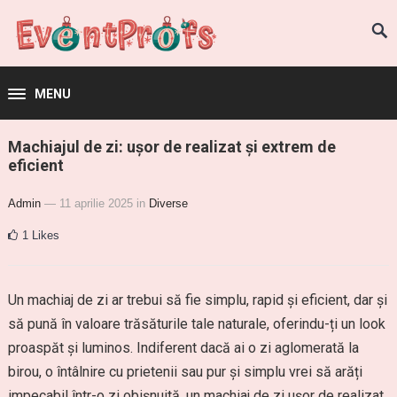
MENU
Machiajul de zi: ușor de realizat și extrem de
eficient
Admin
— 11 aprilie 2025
in
Diverse
1
Likes
Un machiaj de zi ar trebui să fie simplu, rapid și eficient, dar și
să pună în valoare trăsăturile tale naturale, oferindu-ți un look
proaspăt și luminos. Indiferent dacă ai o zi aglomerată la
birou, o întâlnire cu prietenii sau pur și simplu vrei să arăți
impecabil într-o zi obișnuită, un machiaj de zi ușor de realizat