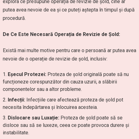
explora ce presupune operația de revizie de șold, cine ar
putea avea nevoie de ea și ce puteți aștepta în timpul și după
procedură.
De Ce Este Necesară Operația de Revizie de Șold:
Există mai multe motive pentru care o persoană ar putea avea
nevoie de o operație de revizie de șold, inclusiv:
Eșecul Protezei:
Proteza de șold originală poate să nu
funcționeze corespunzător din cauza uzurii, a slăbirii
componentelor sau a altor probleme.
Infecții:
Infecțiile care afectează proteza de șold pot
necesita îndepărtarea și înlocuirea acesteia.
Dislocare sau Luxație:
Proteza de șold poate să se
disloce sau să se luxeze, ceea ce poate provoca durere și
instabilitate.