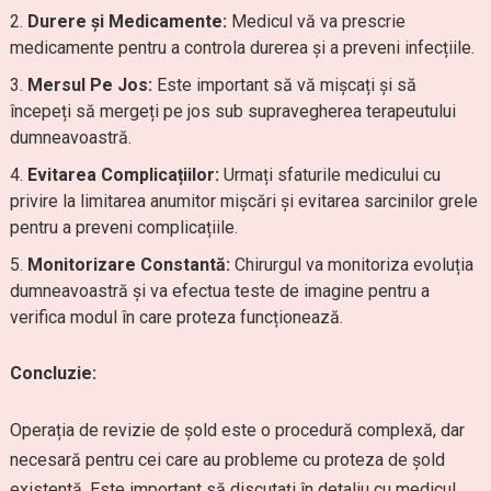
Durere și Medicamente:
Medicul vă va prescrie
medicamente pentru a controla durerea și a preveni infecțiile.
Mersul Pe Jos:
Este important să vă mișcați și să
începeți să mergeți pe jos sub supravegherea terapeutului
dumneavoastră.
Evitarea Complicațiilor:
Urmați sfaturile medicului cu
privire la limitarea anumitor mișcări și evitarea sarcinilor grele
pentru a preveni complicațiile.
Monitorizare Constantă:
Chirurgul va monitoriza evoluția
dumneavoastră și va efectua teste de imagine pentru a
verifica modul în care proteza funcționează.
Concluzie:
Operația de revizie de șold este o procedură complexă, dar
necesară pentru cei care au probleme cu proteza de șold
existentă. Este important să discutați în detaliu cu medicul