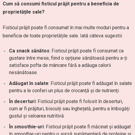
Cum să consumi fisticul prăjit pentru a beneficia de
proprietățile sale?
Fisticul prăjit poate fi consumat în mai multe moduri pentru a
beneficia de toate proprietățile sale. Iată câteva sugestii:
Ca snack sănătos
: Fisticul prăjit poate fi consumat ca
gustare între mese, fiind o opțiune sănătoasă pentru a-ți
satisface pofta de mâncare fără a adăuga calorii
nesănătoase.
Adăugat în salate
: Fisticul prăjit poate fi adăugat în salate
pentru a le conferi un plus de crocanță și de nutrienți.
În deserturi
: Fisticul prăjit poate fi folosit în deserturi,
cum ar fi prăjituri, biscuiți sau înghețată, pentru a îmbogăți
gustul și valoarea nutritivă.
În smoothie-uri
: Fisticul prăjit poate fi măcinat și adăugat
în smoothie-uri pentru o sursă suplimentară de proteine și