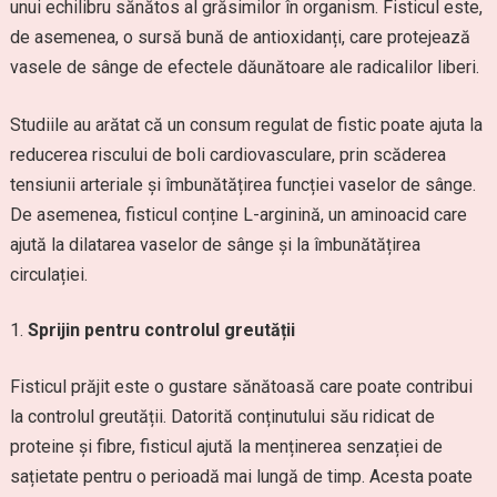
unui echilibru sănătos al grăsimilor în organism. Fisticul este,
de asemenea, o sursă bună de antioxidanți, care protejează
vasele de sânge de efectele dăunătoare ale radicalilor liberi.
Studiile au arătat că un consum regulat de fistic poate ajuta la
reducerea riscului de boli cardiovasculare, prin scăderea
tensiunii arteriale și îmbunătățirea funcției vaselor de sânge.
De asemenea, fisticul conține L-arginină, un aminoacid care
ajută la dilatarea vaselor de sânge și la îmbunătățirea
circulației.
Sprijin pentru controlul greutății
Fisticul prăjit este o gustare sănătoasă care poate contribui
la controlul greutății. Datorită conținutului său ridicat de
proteine și fibre, fisticul ajută la menținerea senzației de
sațietate pentru o perioadă mai lungă de timp. Acesta poate