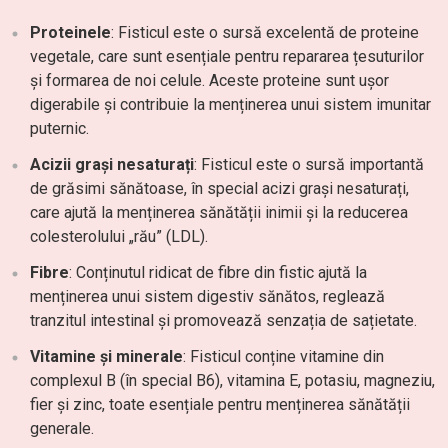
Proteinele
: Fisticul este o sursă excelentă de proteine
vegetale, care sunt esențiale pentru repararea țesuturilor
și formarea de noi celule. Aceste proteine sunt ușor
digerabile și contribuie la menținerea unui sistem imunitar
puternic.
Acizii grași nesaturați
: Fisticul este o sursă importantă
de grăsimi sănătoase, în special acizi grași nesaturați,
care ajută la menținerea sănătății inimii și la reducerea
colesterolului „rău” (LDL).
Fibre
: Conținutul ridicat de fibre din fistic ajută la
menținerea unui sistem digestiv sănătos, reglează
tranzitul intestinal și promovează senzația de sațietate.
Vitamine și minerale
: Fisticul conține vitamine din
complexul B (în special B6), vitamina E, potasiu, magneziu,
fier și zinc, toate esențiale pentru menținerea sănătății
generale.