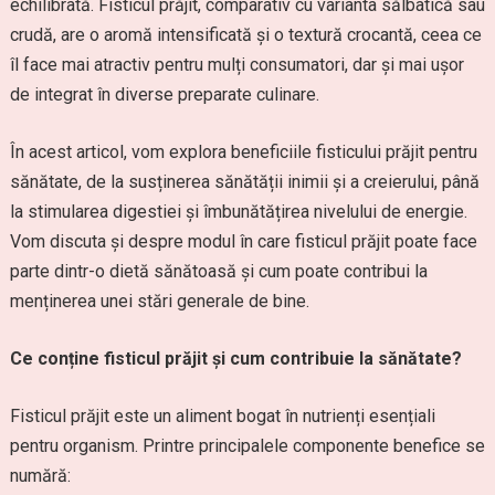
echilibrată. Fisticul prăjit, comparativ cu varianta sălbatică sau
crudă, are o aromă intensificată și o textură crocantă, ceea ce
îl face mai atractiv pentru mulți consumatori, dar și mai ușor
de integrat în diverse preparate culinare.
În acest articol, vom explora beneficiile fisticului prăjit pentru
sănătate, de la susținerea sănătății inimii și a creierului, până
la stimularea digestiei și îmbunătățirea nivelului de energie.
Vom discuta și despre modul în care fisticul prăjit poate face
parte dintr-o dietă sănătoasă și cum poate contribui la
menținerea unei stări generale de bine.
Ce conține fisticul prăjit și cum contribuie la sănătate?
Fisticul prăjit este un aliment bogat în nutrienți esențiali
pentru organism. Printre principalele componente benefice se
numără: