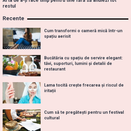
Arta de a-ți face timp pentru tine fără să anulezi tot
restul
Recente
Cum transformi o cameră mică într-un
spațiu aerisit
Bucătăria cu spațiu de servire elegant:
tăvi, suporturi, lumini și detalii de
restaurant
Lama tocită crește frecarea și riscul de
iritații
Cum să te pregătești pentru un festival
cultural