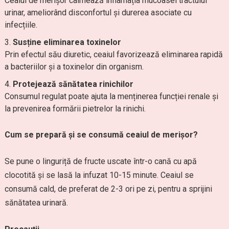
Ceaiul de merișor calmează inflamația mucoasei tractului
urinar, ameliorând disconfortul și durerea asociate cu
infecțiile.
Susține eliminarea toxinelor
Prin efectul său diuretic, ceaiul favorizează eliminarea rapidă
a bacteriilor și a toxinelor din organism.
Protejează sănătatea rinichilor
Consumul regulat poate ajuta la menținerea funcției renale și
la prevenirea formării pietrelor la rinichi.
Cum se prepară și se consumă ceaiul de merișor?
Se pune o linguriță de fructe uscate într-o cană cu apă
clocotită și se lasă la infuzat 10-15 minute. Ceaiul se
consumă cald, de preferat de 2-3 ori pe zi, pentru a sprijini
sănătatea urinară.