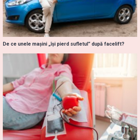
De ce unele mașini „își pierd sufletul” după facelift?