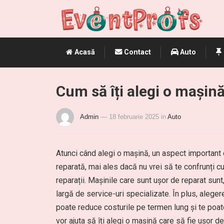
Acasă
Contact
Auto
Cum să îți alegi o mașină
Admin
— 18 februarie 2025
in
Auto
Atunci când alegi o mașină, un aspect important 
reparată, mai ales dacă nu vrei să te confrunți cu
reparații. Mașinile care sunt ușor de reparat sunt
largă de service-uri specializate. În plus, aleger
poate reduce costurile pe termen lung și te poate
vor ajuta să îți alegi o mașină care să fie ușor de