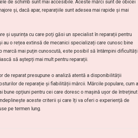
iesele de schimb sunt mai accesibile. Aceste mărci sunt de obicei
jore și, dacă apar, reparațiile sunt adesea mai rapide și mai
 și ușurința cu care poți găsi un specialist în reparații pentru
i au o rețea extinsă de mecanici specializați care cunosc bine
 marcă mai puțin cunoscută, este posibil să întâmpini dificultăți
ască să aștepți mai mult pentru reparații.
or de reparat presupune o analiză atentă a disponibilității
turilor de reparație și fiabilității mărcii. Mărcile populare, cum a
i bune opțiuni pentru cei care doresc o mașină ușor de întreținut
ndeplinește aceste criterii și care îți va oferi o experiență de
duse pe termen lung.