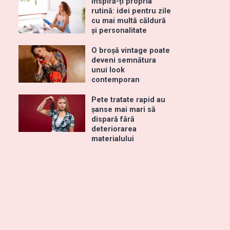
Inspiră-ți propria
rutină: idei pentru zile
cu mai multă căldură
și personalitate
O broșă vintage poate
deveni semnătura
unui look
contemporan
Pete tratate rapid au
șanse mai mari să
dispară fără
deteriorarea
materialului