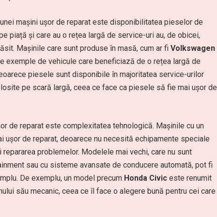
a unei mașini ușor de reparat este disponibilitatea pieselor de
 piață și care au o rețea largă de service-uri au, de obicei,
ăsit. Mașinile care sunt produse în masă, cum ar fi
Volkswagen
ne exemple de vehicule care beneficiază de o rețea largă de
deoarece piesele sunt disponibile în majoritatea service-urilor
olosite pe scară largă, ceea ce face ca piesele să fie mai ușor de
ușor de reparat este complexitatea tehnologică. Mașinile cu un
ai ușor de reparat, deoarece nu necesită echipamente speciale
i repararea problemelor. Modelele mai vechi, care nu sunt
tainment sau cu sisteme avansate de conducere automată, pot fi
 simplu. De exemplu, un model precum
Honda Civic
este renumit
emului său mecanic, ceea ce îl face o alegere bună pentru cei care