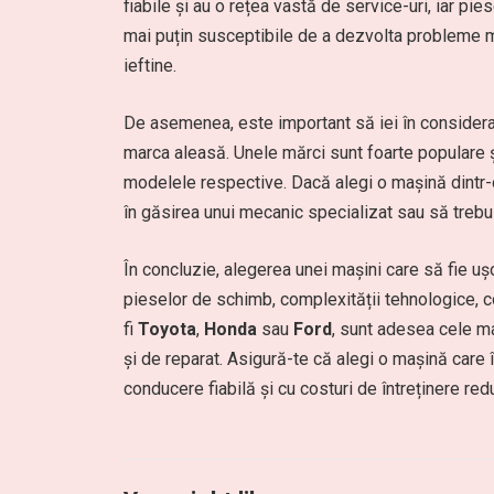
fiabile și au o rețea vastă de service-uri, iar p
mai puțin susceptibile de a dezvolta probleme ma
ieftine.
De asemenea, este important să iei în considerare
marca aleasă. Unele mărci sunt foarte populare ș
modelele respective. Dacă alegi o mașină dintr-o
în găsirea unui mecanic specializat sau să trebui
În concluzie, alegerea unei mașini care să fie uș
pieselor de schimb, complexității tehnologice, cos
fi
Toyota
,
Honda
sau
Ford
, sunt adesea cele ma
și de reparat. Asigură-te că alegi o mașină care î
conducere fiabilă și cu costuri de întreținere re