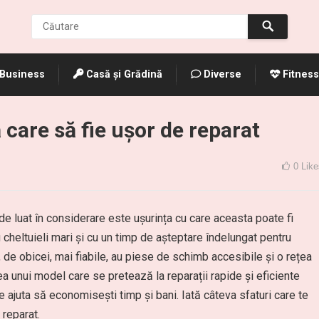
Business
Casă și Grădină
Diverse
Fitness
 care să fie ușor de reparat
0
Like
de luat în considerare este ușurința cu care aceasta poate fi
 cheltuieli mari și cu un timp de așteptare îndelungat pentru
, de obicei, mai fiabile, au piese de schimb accesibile și o rețea
ea unui model care se pretează la reparații rapide și eficiente
 ajuta să economisești timp și bani. Iată câteva sfaturi care te
 reparat.