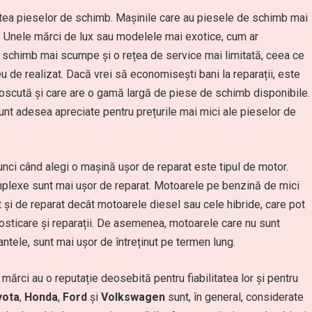
itatea pieselor de schimb. Mașinile care au piesele de schimb mai
at. Unele mărci de lux sau modelele mai exotice, cum ar
e schimb mai scumpe și o rețea de service mai limitată, ceea ce
eu de realizat. Dacă vrei să economisești bani la reparații, este
oscută și care are o gamă largă de piese de schimb disponibile.
sunt adesea apreciate pentru prețurile mai mici ale pieselor de
unci când alegi o mașină ușor de reparat este tipul de motor.
mplexe sunt mai ușor de reparat. Motoarele pe benzină de mici
ut și de reparat decât motoarele diesel sau cele hibride, care pot
sticare și reparații. De asemenea, motoarele care nu sunt
antele, sunt mai ușor de întreținut pe termen lung.
 mărci au o reputație deosebită pentru fiabilitatea lor și pentru
yota
,
Honda
,
Ford
și
Volkswagen
sunt, în general, considerate