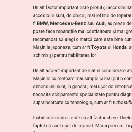
Un alt factor important este prețul și accesibil
accesibile sunt, de obicei, mai ieftine de repar
fi
BMW
,
Mercedes-Benz
sau
Audi
, au piese d
poate face reparațiile mai costisitoare și mai gr
recomandat să alegi o marcă care este bine cun
Mașinile japoneze, cum ar fi
Toyota
și
Honda
, 
schimb și pentru fiabilitatea lor.
Un alt aspect important de luat în considerare at
Mașinile cu motoare mai simple și mai puțin co
dimensiuni sunt, în general, mai ușor de întrețin
necesita echipamente specializate pentru diagno
supraîncărcate cu tehnologie, cum ar fi turbosufl
Fiabilitatea mărcii este un alt factor cheie. Unele
faptul că sunt ușor de reparat. Mărci precum
To