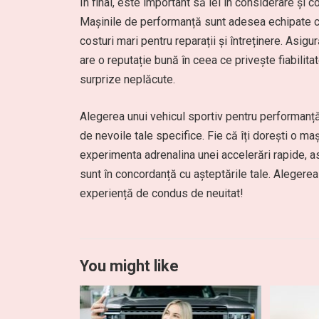
În final, este important să iei în considerare și co
Mașinile de performanță sunt adesea echipate cu 
costuri mari pentru reparații și întreținere. Asig
are o reputație bună în ceea ce privește fiabilit
surprize neplăcute.
Alegerea unui vehicul sportiv pentru performan
de nevoile tale specifice. Fie că îți dorești o ma
experimenta adrenalina unei accelerări rapide, as
sunt în concordanță cu așteptările tale. Alegerea
experiență de condus de neuitat!
You might like