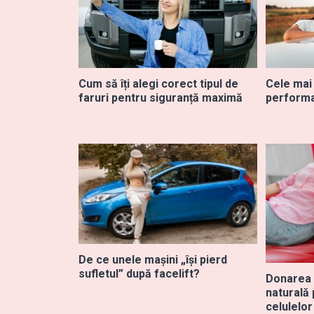
Cum să îți alegi corect tipul de
Cele mai
faruri pentru siguranță maximă
performa
De ce unele mașini „își pierd
sufletul” după facelift?
Donarea 
naturală
celulelor