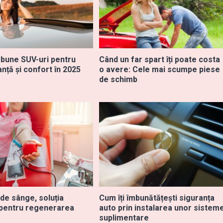
 bune SUV-uri pentru
Când un far spart îți poate costa
nță și confort în 2025
o avere: Cele mai scumpe piese
de schimb
de sânge, soluția
Cum îți îmbunătățești siguranța
 pentru regenerarea
auto prin instalarea unor sistem
suplimentare