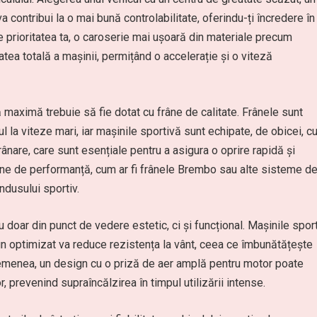
 va contribui la o mai bună controlabilitate, oferindu-ți încredere în
e prioritatea ta, o caroserie mai ușoară din materiale precum
tea totală a mașinii, permițând o accelerație și o viteză
maximă trebuie să fie dotat cu frâne de calitate. Frânele sunt
ul la viteze mari, iar mașinile sportivă sunt echipate, de obicei, c
ânare, care sunt esențiale pentru a asigura o oprire rapidă și
frâne de performanță, cum ar fi frânele Brembo sau alte sisteme d
ondusului sportiv.
u doar din punct de vedere estetic, ci și funcțional. Mașinile spor
gn optimizat va reduce rezistența la vânt, ceea ce îmbunătățește
asemenea, un design cu o priză de aer amplă pentru motor poate
, prevenind supraîncălzirea în timpul utilizării intense.