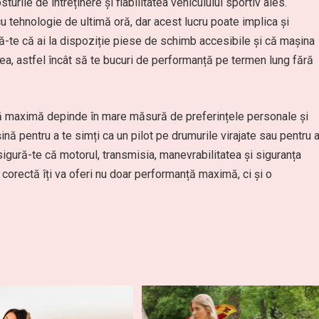
sturile de întreținere și fiabilitatea vehiculului sportiv ales.
tehnologie de ultimă oră, dar acest lucru poate implica și
ură-te că ai la dispoziție piese de schimb accesibile și că mașina
atea, astfel încât să te bucuri de performanță pe termen lung fără
ță maximă depinde în mare măsură de preferințele personale și
șină pentru a te simți ca un pilot pe drumurile virajate sau pentru 
igură-te că motorul, transmisia, manevrabilitatea și siguranța
 corectă îți va oferi nu doar performanță maximă, ci și o