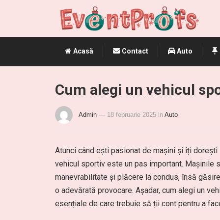
Acasă
Contact
Auto
Cum alegi un vehicul sp
Admin
— 18 februarie 2025
in
Auto
Atunci când ești pasionat de mașini și îți doreș
vehicul sportiv este un pas important. Mașinile 
manevrabilitate și plăcere la condus, însă găsir
o adevărată provocare. Așadar, cum alegi un ve
esențiale de care trebuie să ții cont pentru a fa