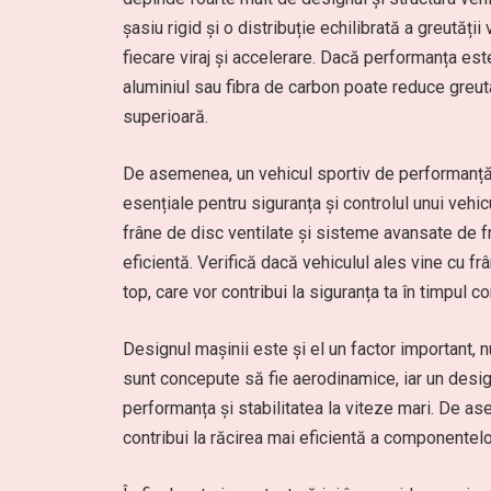
șasiu rigid și o distribuție echilibrată a greutății
fiecare viraj și accelerare. Dacă performanța est
aluminiul sau fibra de carbon poate reduce greuta
superioară.
De asemenea, un vehicul sportiv de performanță 
esențiale pentru siguranța și controlul unui vehic
frâne de disc ventilate și sisteme avansate de fr
eficientă. Verifică dacă vehiculul ales vine cu 
top, care vor contribui la siguranța ta în timpul c
Designul mașinii este și el un factor important, n
sunt concepute să fie aerodinamice, iar un desi
performanța și stabilitatea la viteze mari. De 
contribui la răcirea mai eficientă a componentelor