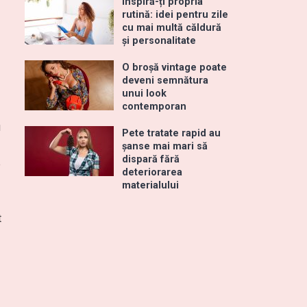
Inspiră-ți propria
rutină: idei pentru zile
cu mai multă căldură
și personalitate
O broșă vintage poate
deveni semnătura
unui look
contemporan
u
Pete tratate rapid au
șanse mai mari să
dispară fără
e
deteriorarea
materialului
t