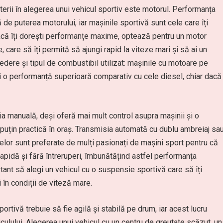
iterii în alegerea unui vehicul sportiv este motorul. Performanța
e puterea motorului, iar mașinile sportivă sunt cele care îți
acă îți dorești performanțe maxime, optează pentru un motor
care să îți permită să ajungi rapid la viteze mari și să ai un
edere și tipul de combustibil utilizat: mașinile cu motoare pe
și o performanță superioară comparativ cu cele diesel, chiar dacă
ia manuală, deși oferă mai mult control asupra mașinii și o
puțin practică în oraș. Transmisia automată cu dublu ambreiaj sa
or sunt preferate de mulți pasionați de mașini sport pentru că
apidă și fără întreruperi, îmbunătățind astfel performanța
ant să alegi un vehicul cu o suspensie sportivă care să îți
în condiții de viteză mare.
rtivă trebuie să fie agilă și stabilă pe drum, iar acest lucru
culului. Alegerea unui vehicul cu un centru de greutate scăzut, un