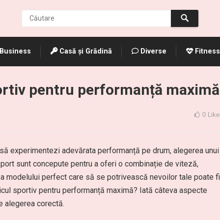
Business
Casă și Grădină
Diverse
Fitness
ortiv pentru performanță maximă
0
Like
ti să experimentezi adevărata performanță pe drum, alegerea unui
sport sunt concepute pentru a oferi o combinație de viteză,
ea modelului perfect care să se potrivească nevoilor tale poate fi
hicul sportiv pentru performanță maximă? Iată câteva aspecte
ce alegerea corectă.