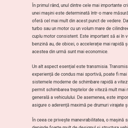
În primul rând, unul dintre cele mai importante cr
unei mașini este determinată într-o mare măsură d
oferă cel mai mult din acest punct de vedere. D
turbo sau un motor cu un volum mare de cilindree, 
cuplu motor consistent. Este important să ai în v
benzină au, de obicei, o accelerație mai rapidă 
acestea din urmă sunt mai economice.
Un alt aspect esențial este transmisia. Transmis
experiență de condus mai sportivă, poate fi mai 
sistemele moderne de schimbare rapidă a vitezel
permit schimbarea treptelor de viteză mult mai r
generală a vehiculului. De asemenea, este import
asigure o aderență maximă pe drumuri virajate și 
În ceea ce privește manevrabilitatea, o mașină spo
depinde foarte mult de designul și structura vehi