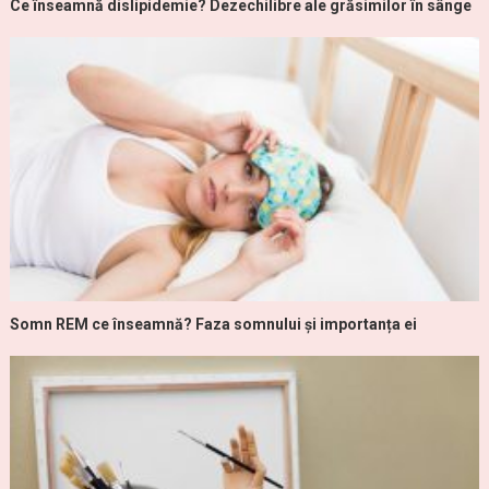
Ce înseamnă dislipidemie? Dezechilibre ale grăsimilor în sânge
Somn REM ce înseamnă? Faza somnului și importanța ei