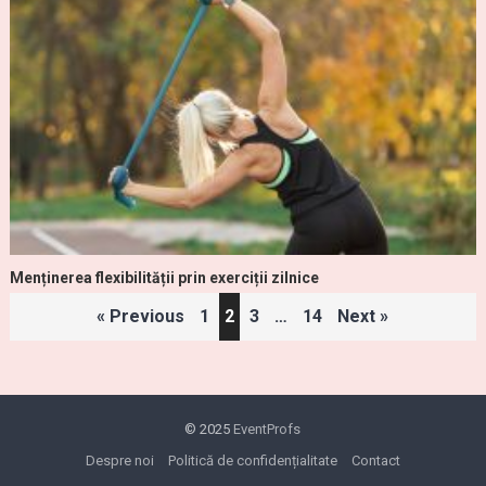
Menținerea flexibilității prin exerciții zilnice
Paginație
« Previous
1
2
3
…
14
Next »
articole
© 2025
EventProfs
Despre noi
Politică de confidențialitate
Contact