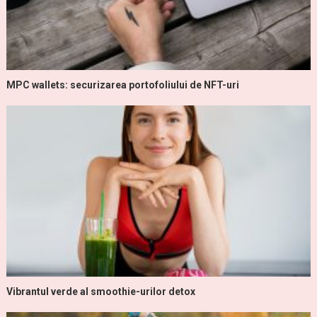
MPC wallets: securizarea portofoliului de NFT-uri
Vibrantul verde al smoothie-urilor detox