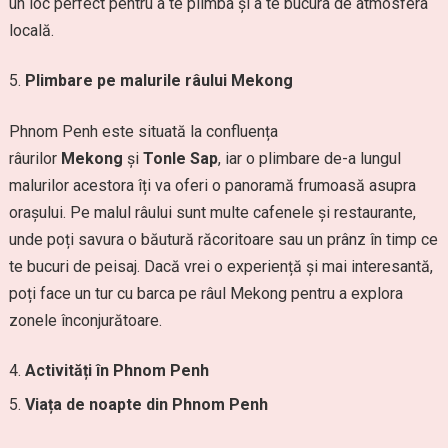
un loc perfect pentru a te plimba și a te bucura de atmosfera
locală.
Plimbare pe malurile râului Mekong
Phnom Penh este situată la confluența
râurilor
Mekong
și
Tonle Sap
, iar o plimbare de-a lungul
malurilor acestora îți va oferi o panoramă frumoasă asupra
orașului. Pe malul râului sunt multe cafenele și restaurante,
unde poți savura o băutură răcoritoare sau un prânz în timp ce
te bucuri de peisaj. Dacă vrei o experiență și mai interesantă,
poți face un tur cu barca pe râul Mekong pentru a explora
zonele înconjurătoare.
Activități în Phnom Penh
Viața de noapte din Phnom Penh