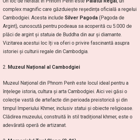
Un loc de neratat în Phnom Penh este
Palatul Regal
, un
complex magnific care găzduiește reședința oficială a regelui
Cambodgiei. Acesta include
Silver Pagoda
(Pagoda de
Argint), cunoscută pentru podeaua sa acoperită cu 5.000 de
plăci de argint și statuia de Buddha din aur și diamante.
Vizitarea acestui loc îți va oferi o privire fascinantă asupra
istoriei și culturii regale din Cambodgia.
Muzeul Național al Cambodgiei
Muzeul Național din Phnom Penh este locul ideal pentru a
înțelege istoria, cultura și arta Cambodgiei. Aici vei găsi o
colecție vastă de artefacte din perioada preistorică și din
timpul Imperiului Khmer, inclusiv statui și obiecte religioase.
Clădirea muzeului, construită în stil tradițional khmer, este o
adevărată operă de artizanat.