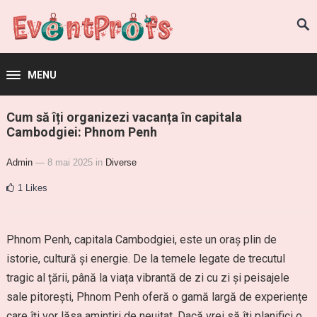
MENU
Cum să îți organizezi vacanța în capitala
Cambodgiei: Phnom Penh
Admin
— 8 mai 2025
in
Diverse
1
Likes
Phnom Penh, capitala Cambodgiei, este un oraș plin de
istorie, cultură și energie. De la temele legate de trecutul
tragic al țării, până la viața vibrantă de zi cu zi și peisajele
sale pitorești, Phnom Penh oferă o gamă largă de experiențe
care îți vor lăsa amintiri de neuitat. Dacă vrei să îți planifici o