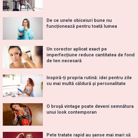
De ce unele obiceiuri bune nu
funcționează pentru toată lumea
Un corector aplicat exact pe
imperfecțiune reduce cantitatea de fond
de ten necesară
Inspiră-ți propria rutină: idei pentru zile
cu mai multă căldură și personalitate
O broșă vintage poate deveni semnătura
unui look contemporan
Pete tratate rapid au șanse mai mari să