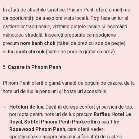
În afară de atracțiile turistice, Phnom Penh oferă o mulțime
de oportunități de a explora viața locală. Poți face un tur al
cartierelor tradiționale, vizitând piețele locale și încercând
mâncarea stradală. Încearcă preparate cambodgiene
precum
nom banh chok
(tăiței de orez cu sos de pește)
și
bai sach chrouk
(carne de porc la grătar cu orez).
Cazare în Phnom Penh
Phnom Penh oferă o gamă variată de opțiuni de cazare, de la
hoteluri de lux la pensiuni și hosteluri accesibile.
Hoteluri de lux
: Dacă îți dorești confort și servicii de top,
poți opta pentru hoteluri de lux precum
Raffles Hotel Le
Royal
,
Sofitel Phnom Penh Phokeethra
sau
The
Rosewood Phnom Penh
, care oferă vederi
spectaculoase asupra orașului și facilități de 5 stele.