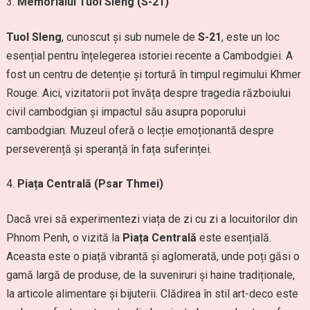
Memorialul Tuol Sleng (S-21)
Tuol Sleng
, cunoscut și sub numele de
S-21
, este un loc
esențial pentru înțelegerea istoriei recente a Cambodgiei. A
fost un centru de detenție și tortură în timpul regimului Khmer
Rouge. Aici, vizitatorii pot învăța despre tragedia războiului
civil cambodgian și impactul său asupra poporului
cambodgian. Muzeul oferă o lecție emoționantă despre
perseverență și speranță în fața suferinței.
Piața Centrală (Psar Thmei)
Dacă vrei să experimentezi viața de zi cu zi a locuitorilor din
Phnom Penh, o vizită la
Piața Centrală
este esențială.
Aceasta este o piață vibrantă și aglomerată, unde poți găsi o
gamă largă de produse, de la suveniruri și haine tradiționale,
la articole alimentare și bijuterii. Clădirea în stil art-deco este