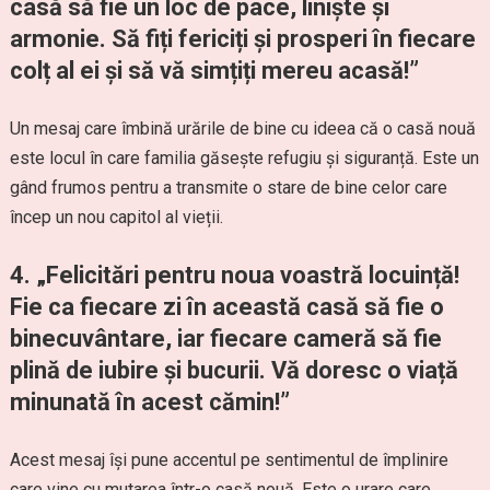
casă să fie un loc de pace, liniște și
armonie. Să fiți fericiți și prosperi în fiecare
colț al ei și să vă simțiți mereu acasă!”
Un mesaj care îmbină urările de bine cu ideea că o casă nouă
este locul în care familia găsește refugiu și siguranță. Este un
gând frumos pentru a transmite o stare de bine celor care
încep un nou capitol al vieții.
4. „Felicitări pentru noua voastră locuință!
Fie ca fiecare zi în această casă să fie o
binecuvântare, iar fiecare cameră să fie
plină de iubire și bucurii. Vă doresc o viață
minunată în acest cămin!”
Acest mesaj își pune accentul pe sentimentul de împlinire
care vine cu mutarea într-o casă nouă. Este o urare care