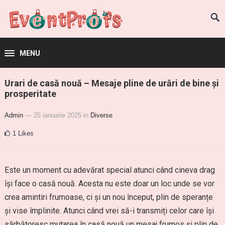
MENU
Urari de casă nouă – Mesaje pline de urări de bine și
prosperitate
Admin
— 25 ianuarie 2025
in
Diverse
1
Likes
Este un moment cu adevărat special atunci când cineva drag
își face o casă nouă. Acesta nu este doar un loc unde se vor
crea amintiri frumoase, ci și un nou început, plin de speranțe
și vise împlinite. Atunci când vrei să-i transmiți celor care își
sărbătoresc mutarea în casă nouă un mesaj frumos și plin de