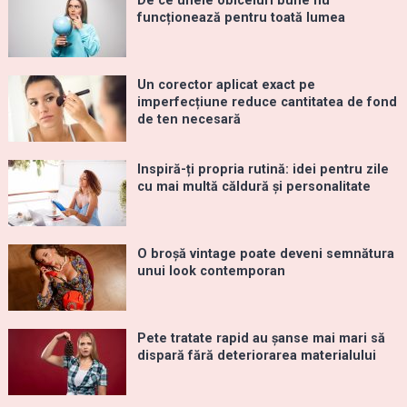
De ce unele obiceiuri bune nu
funcționează pentru toată lumea
Un corector aplicat exact pe
imperfecțiune reduce cantitatea de fond
de ten necesară
Inspiră-ți propria rutină: idei pentru zile
cu mai multă căldură și personalitate
O broșă vintage poate deveni semnătura
unui look contemporan
Pete tratate rapid au șanse mai mari să
dispară fără deteriorarea materialului