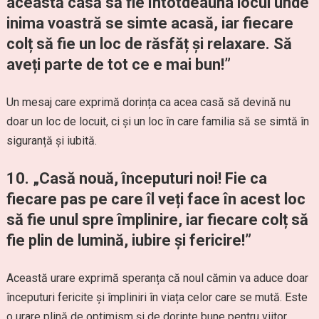
această casă să fie întotdeauna locul unde
inima voastră se simte acasă, iar fiecare
colț să fie un loc de răsfăț și relaxare. Să
aveți parte de tot ce e mai bun!”
Un mesaj care exprimă dorința ca acea casă să devină nu
doar un loc de locuit, ci și un loc în care familia să se simtă în
siguranță și iubită.
10. „Casă nouă, începuturi noi! Fie ca
fiecare pas pe care îl veți face în acest loc
să fie unul spre împlinire, iar fiecare colț să
fie plin de lumină, iubire și fericire!”
Această urare exprimă speranța că noul cămin va aduce doar
începuturi fericite și împliniri în viața celor care se mută. Este
o urare plină de optimism și de dorințe bune pentru viitor.