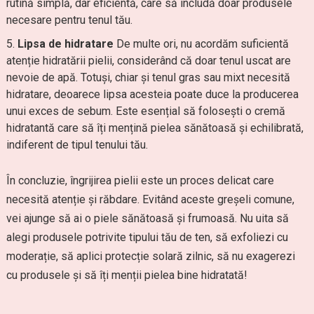
rutină simplă, dar eficientă, care să includă doar produsele
necesare pentru tenul tău.
Lipsa de hidratare
De multe ori, nu acordăm suficientă
atenție hidratării pielii, considerând că doar tenul uscat are
nevoie de apă. Totuși, chiar și tenul gras sau mixt necesită
hidratare, deoarece lipsa acesteia poate duce la producerea
unui exces de sebum. Este esențial să folosești o cremă
hidratantă care să îți mențină pielea sănătoasă și echilibrată,
indiferent de tipul tenului tău.
În concluzie, îngrijirea pielii este un proces delicat care
necesită atenție și răbdare. Evitând aceste greșeli comune,
vei ajunge să ai o piele sănătoasă și frumoasă. Nu uita să
alegi produsele potrivite tipului tău de ten, să exfoliezi cu
moderație, să aplici protecție solară zilnic, să nu exagerezi
cu produsele și să îți menții pielea bine hidratată!