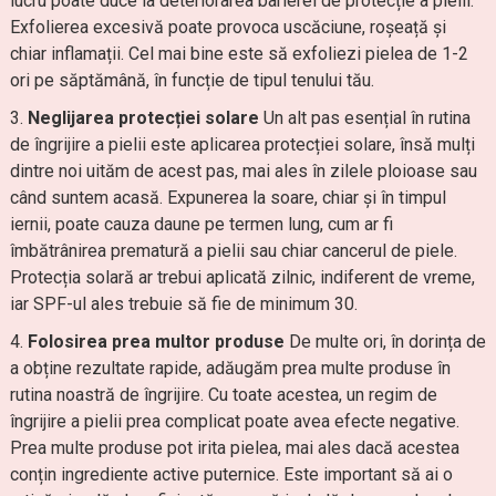
lucru poate duce la deteriorarea barierei de protecție a pielii.
Exfolierea excesivă poate provoca uscăciune, roșeață și
chiar inflamații. Cel mai bine este să exfoliezi pielea de 1-2
ori pe săptămână, în funcție de tipul tenului tău.
Neglijarea protecției solare
Un alt pas esențial în rutina
de îngrijire a pielii este aplicarea protecției solare, însă mulți
dintre noi uităm de acest pas, mai ales în zilele ploioase sau
când suntem acasă. Expunerea la soare, chiar și în timpul
iernii, poate cauza daune pe termen lung, cum ar fi
îmbătrânirea prematură a pielii sau chiar cancerul de piele.
Protecția solară ar trebui aplicată zilnic, indiferent de vreme,
iar SPF-ul ales trebuie să fie de minimum 30.
Folosirea prea multor produse
De multe ori, în dorința de
a obține rezultate rapide, adăugăm prea multe produse în
rutina noastră de îngrijire. Cu toate acestea, un regim de
îngrijire a pielii prea complicat poate avea efecte negative.
Prea multe produse pot irita pielea, mai ales dacă acestea
conțin ingrediente active puternice. Este important să ai o