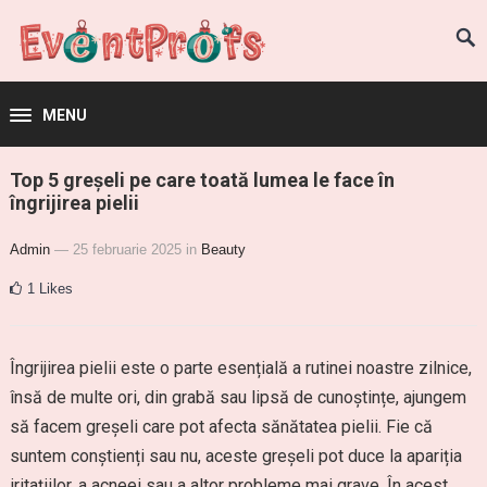
MENU
Top 5 greșeli pe care toată lumea le face în
îngrijirea pielii
Admin
— 25 februarie 2025
in
Beauty
1
Likes
Îngrijirea pielii este o parte esențială a rutinei noastre zilnice,
însă de multe ori, din grabă sau lipsă de cunoștințe, ajungem
să facem greșeli care pot afecta sănătatea pielii. Fie că
suntem conștienți sau nu, aceste greșeli pot duce la apariția
iritațiilor, a acneei sau a altor probleme mai grave. În acest