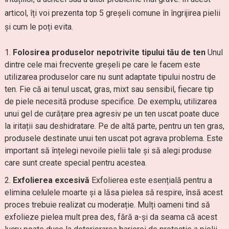
articol, îți voi prezenta top 5 greșeli comune în îngrijirea pielii
și cum le poți evita.
Folosirea produselor nepotrivite tipului tău de ten
Unul
dintre cele mai frecvente greșeli pe care le facem este
utilizarea produselor care nu sunt adaptate tipului nostru de
ten. Fie că ai tenul uscat, gras, mixt sau sensibil, fiecare tip
de piele necesită produse specifice. De exemplu, utilizarea
unui gel de curățare prea agresiv pe un ten uscat poate duce
la iritații sau deshidratare. Pe de altă parte, pentru un ten gras,
produsele destinate unui ten uscat pot agrava problema. Este
important să înțelegi nevoile pielii tale și să alegi produse
care sunt create special pentru acestea.
Exfolierea excesivă
Exfolierea este esențială pentru a
elimina celulele moarte și a lăsa pielea să respire, însă acest
proces trebuie realizat cu moderație. Mulți oameni tind să
exfolieze pielea mult prea des, fără a-și da seama că acest