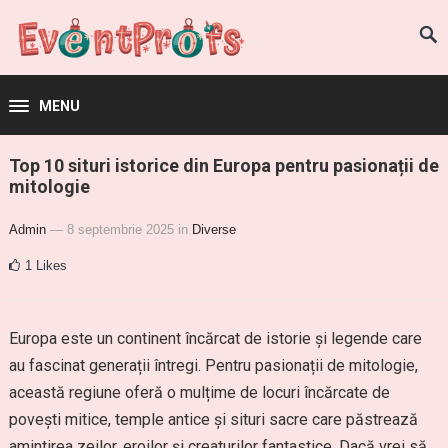
MENU
Top 10 situri istorice din Europa pentru pasionații de
mitologie
Admin
— 8 septembrie 2025
in
Diverse
1
Likes
Europa este un continent încărcat de istorie și legende care
au fascinat generații întregi. Pentru pasionații de mitologie,
această regiune oferă o mulțime de locuri încărcate de
povești mitice, temple antice și situri sacre care păstrează
amintirea zeilor, eroilor și creaturilor fantastice. Dacă vrei să