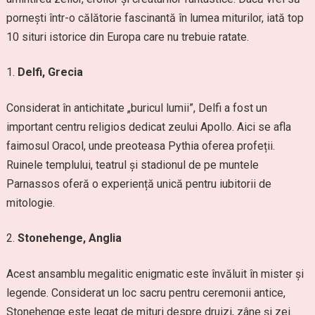
pornești într-o călătorie fascinantă în lumea miturilor, iată top
10 situri istorice din Europa care nu trebuie ratate.
Delfi, Grecia
Considerat în antichitate „buricul lumii”, Delfi a fost un
important centru religios dedicat zeului Apollo. Aici se afla
faimosul Oracol, unde preoteasa Pythia oferea profeții.
Ruinele templului, teatrul și stadionul de pe muntele
Parnassos oferă o experiență unică pentru iubitorii de
mitologie.
Stonehenge, Anglia
Acest ansamblu megalitic enigmatic este învăluit în mister și
legende. Considerat un loc sacru pentru ceremonii antice,
Stonehenge este legat de mituri despre druizi, zâne și zei.