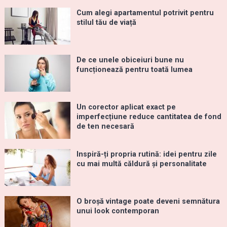
Cum alegi apartamentul potrivit pentru
stilul tău de viață
De ce unele obiceiuri bune nu
funcționează pentru toată lumea
Un corector aplicat exact pe
imperfecțiune reduce cantitatea de fond
de ten necesară
Inspiră-ți propria rutină: idei pentru zile
cu mai multă căldură și personalitate
O broșă vintage poate deveni semnătura
unui look contemporan