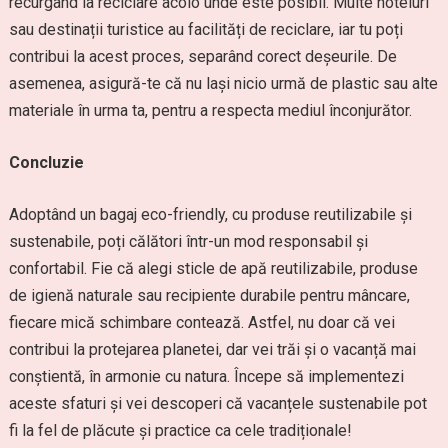
recurgând la reciclare acolo unde este posibil. Multe hoteluri
sau destinații turistice au facilități de reciclare, iar tu poți
contribui la acest proces, separând corect deșeurile. De
asemenea, asigură-te că nu lași nicio urmă de plastic sau alte
materiale în urma ta, pentru a respecta mediul înconjurător.
Concluzie
Adoptând un bagaj eco-friendly, cu produse reutilizabile și
sustenabile, poți călători într-un mod responsabil și
confortabil. Fie că alegi sticle de apă reutilizabile, produse
de igienă naturale sau recipiente durabile pentru mâncare,
fiecare mică schimbare contează. Astfel, nu doar că vei
contribui la protejarea planetei, dar vei trăi și o vacanță mai
conștientă, în armonie cu natura. Începe să implementezi
aceste sfaturi și vei descoperi că vacanțele sustenabile pot
fi la fel de plăcute și practice ca cele tradiționale!