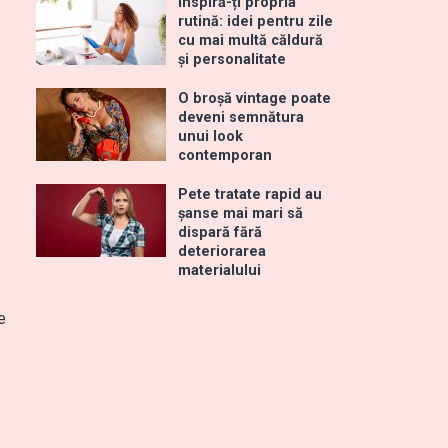
Inspiră-ți propria
rutină: idei pentru zile
cu mai multă căldură
și personalitate
O broșă vintage poate
deveni semnătura
unui look
contemporan
Pete tratate rapid au
șanse mai mari să
dispară fără
deteriorarea
materialului
e