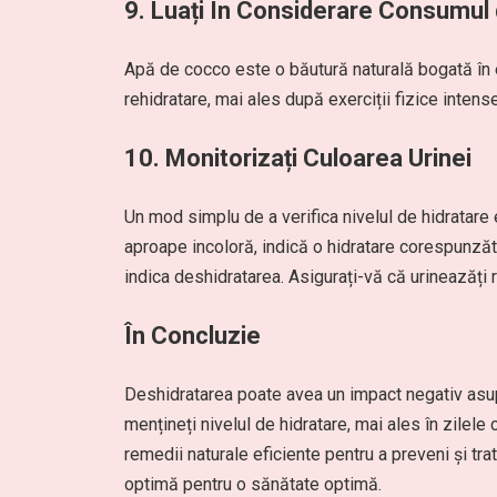
9. Luați În Considerare Consumul
Apă de cocco este o băutură naturală bogată în e
rehidratare, mai ales după exerciții fizice intens
10. Monitorizați Culoarea Urinei
Un mod simplu de a verifica nivelul de hidratare 
aproape incoloră, indică o hidratare corespunzăt
indica deshidratarea. Asigurați-vă că urineazăți r
În Concluzie
Deshidratarea poate avea un impact negativ asupr
mențineți nivelul de hidratare, mai ales în zilele 
remedii naturale eficiente pentru a preveni și tra
optimă pentru o sănătate optimă.