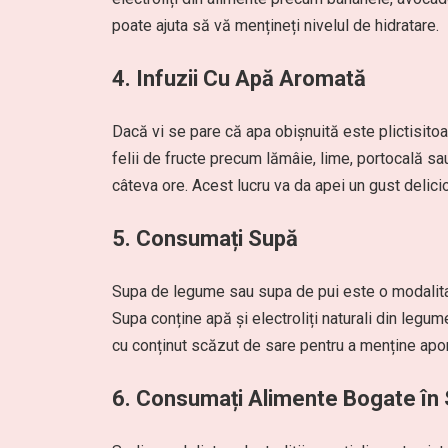
poate ajuta să vă mențineți nivelul de hidratare.
4. Infuzii Cu Apă Aromată
Dacă vi se pare că apa obișnuită este plictisitoa
felii de fructe precum lămâie, lime, portocală sa
câteva ore. Acest lucru va da apei un gust delicio
5. Consumați Supă
Supa de legume sau supa de pui este o modalitate
Supa conține apă și electroliți naturali din legu
cu conținut scăzut de sare pentru a menține apor
6. Consumați Alimente Bogate în 