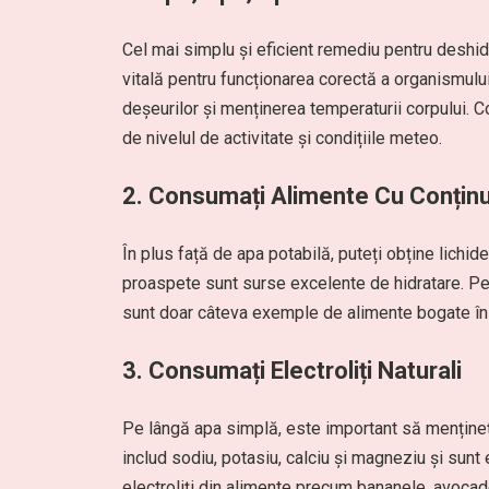
Cel mai simplu și eficient remediu pentru deshid
vitală pentru funcționarea corectă a organismului 
deșeurilor și menținerea temperaturii corpului. C
de nivelul de activitate și condițiile meteo.
2. Consumați Alimente Cu Conținu
În plus față de apa potabilă, puteți obține lichid
proaspete sunt surse excelente de hidratare. Pep
sunt doar câteva exemple de alimente bogate în ap
3. Consumați Electroliți Naturali
Pe lângă apa simplă, este important să mențineți 
includ sodiu, potasiu, calciu și magneziu și sunt
electroliți din alimente precum bananele, avocado