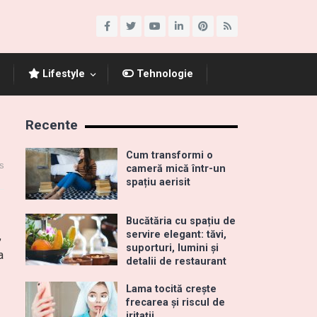
Lifestyle
Tehnologie
Recente
Cum transformi o
s
cameră mică într-un
spațiu aerisit
Bucătăria cu spațiu de
servire elegant: tăvi,
,
suporturi, lumini și
a
detalii de restaurant
Lama tocită crește
frecarea și riscul de
iritații