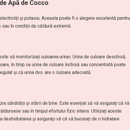
 de Apă de Cocco
lectroliți și potasiu. Aceasta poate fi o alegere excelentă pentru
e sau în condiții de căldură extremă.
este să monitorizați culoarea urinei. Urina de culoare deschisă,
oare, în timp ce urina de culoare închisă sau concentrată poate
egulat și că urina dvs. are o culoare adecvată.
a sănătății și stării de bine. Este esențial să vă asigurați că vă
călduroase sau în timpul efortului fizic intens. Utilizați aceste
ta deshidratarea și asigurați-vă că vă bucurați de o hidratare