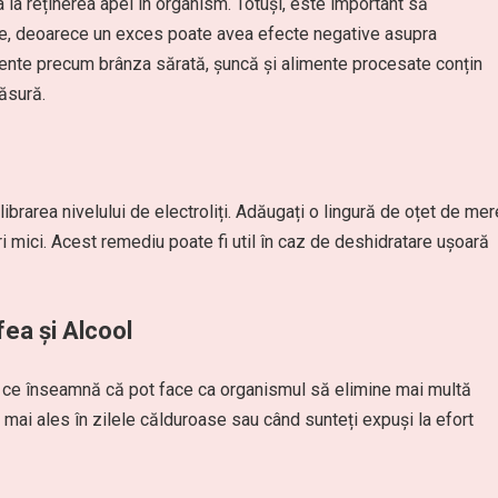
uta la reținerea apei în organism. Totuși, este important să
e, deoarece un exces poate avea efecte negative asupra
limente precum brânza sărată, șuncă și alimente procesate conțin
ăsură.
librarea nivelului de electroliți. Adăugați o lingură de oțet de mer
uri mici. Acest remediu poate fi util în caz de deshidratare ușoară
fea și Alcool
ea ce înseamnă că pot face ca organismul să elimine mai multă
 mai ales în zilele călduroase sau când sunteți expuși la efort