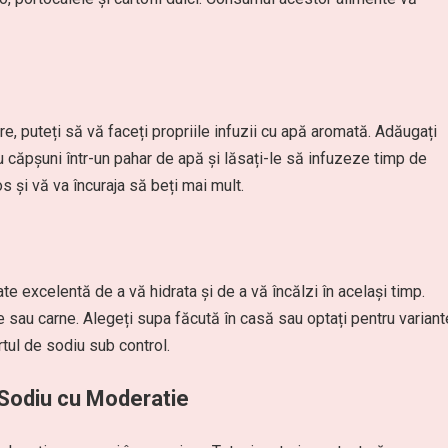
re, puteți să vă faceți propriile infuzii cu apă aromată. Adăugați
u căpșuni într-un pahar de apă și lăsați-le să infuzeze timp de
s și vă va încuraja să beți mai mult.
 excelentă de a vă hidrata și de a vă încălzi în același timp.
me sau carne. Alegeți supa făcută în casă sau optați pentru variant
tul de sodiu sub control.
Sodiu cu Moderatie