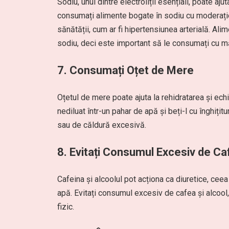
Sodiu, unul dintre electroliții esențiali, poate aj
consumați alimente bogate în sodiu cu moderați
sănătății, cum ar fi hipertensiunea arterială. A
sodiu, deci este important să le consumați cu m
7. Consumați Oțet de Mere
Oțetul de mere poate ajuta la rehidratarea și echi
nediluat într-un pahar de apă și beți-l cu înghițit
sau de căldură excesivă.
8. Evitați Consumul Excesiv de Ca
Cafeina și alcoolul pot acționa ca diuretice, ce
apă. Evitați consumul excesiv de cafea și alcool,
fizic.