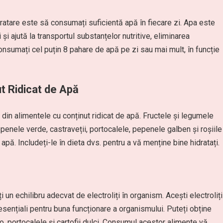
ratare este să consumați suficientă apă în fiecare zi. Apa este
și ajută la transportul substanțelor nutritive, eliminarea
onsumați cel puțin 8 pahare de apă pe zi sau mai mult, în funcție
t Ridicat de Apă
e din alimentele cu conținut ridicat de apă. Fructele și legumele
enele verde, castraveții, portocalele, pepenele galben și roșiile
ă. Includeți-le în dieta dvs. pentru a vă menține bine hidratați.
un echilibru adecvat de electroliți în organism. Acești electroliți
 esențiali pentru buna funcționare a organismului. Puteți obține
, portocalele și cartofii dulci. Consumul acestor alimente vă