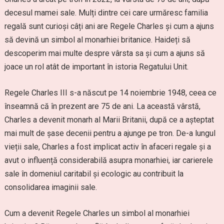
decesul mamei sale. Mulți dintre cei care urmăresc familia
regală sunt curioși câți ani are Regele Charles și cum a ajuns
să devină un simbol al monarhiei britanice. Haideți să
descoperim mai multe despre vârsta sa și cum a ajuns să
joace un rol atât de important în istoria Regatului Unit.
Regele Charles III s-a născut pe 14 noiembrie 1948, ceea ce
înseamnă că în prezent are 75 de ani. La această vârstă,
Charles a devenit monarh al Marii Britanii, după ce a așteptat
mai mult de șase decenii pentru a ajunge pe tron. De-a lungul
vieții sale, Charles a fost implicat activ în afaceri regale și a
avut o influență considerabilă asupra monarhiei, iar carierele
sale în domeniul caritabil și ecologic au contribuit la
consolidarea imaginii sale.
Cum a devenit Regele Charles un simbol al monarhiei