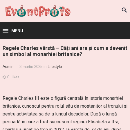
MENU
Regele Charles vârstă – Câți ani are și cum a devenit
un simbol al monarhiei britanice?
Admin
— 3 martie 2025
in
Lifestyle
0
Likes
Regele Charles III este o figură centrală în istoria monarhiei
britanice, cunoscut pentru rolul său de moștenitor al tronului și
pentru activitatea sa de-a lungul decadelor. După o lungă
perioadă în care a fost succesorul reginei Elisabeta a II-a,
Charles a urcat pe tron în 2022, la vârsta de 73 de ani, după