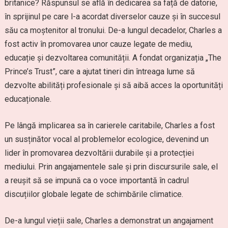
britanice? Răspunsul se află în dedicarea sa față de datorie,
în sprijinul pe care l-a acordat diverselor cauze și în succesul
său ca moștenitor al tronului. De-a lungul decadelor, Charles a
fost activ în promovarea unor cauze legate de mediu,
educație și dezvoltarea comunității. A fondat organizația „The
Prince’s Trust”, care a ajutat tineri din întreaga lume să
dezvolte abilități profesionale și să aibă acces la oportunități
educaționale.
Pe lângă implicarea sa în carierele caritabile, Charles a fost
un susținător vocal al problemelor ecologice, devenind un
lider în promovarea dezvoltării durabile și a protecției
mediului. Prin angajamentele sale și prin discursurile sale, el
a reușit să se impună ca o voce importantă în cadrul
discuțiilor globale legate de schimbările climatice.
De-a lungul vieții sale, Charles a demonstrat un angajament