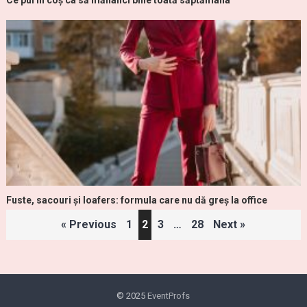
Ce pui în coș ca să mănânci bine toată săptămâna
Fuste, sacouri și loafers: formula care nu dă greș la office
Paginație
« Previous
1
2
3
…
28
Next »
articole
© 2025
EventProfs