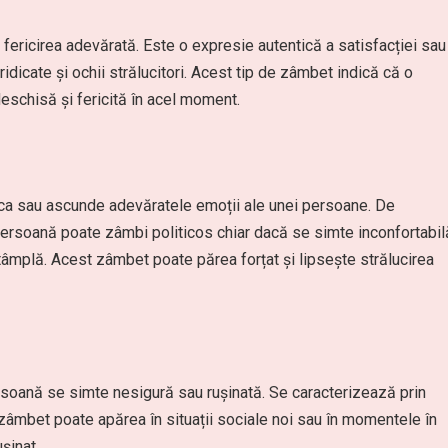
 fericirea adevărată. Este o expresie autentică a satisfacției sau
dicate și ochii strălucitori. Acest tip de zâmbet indică că o
eschisă și fericită în acel moment.
ca sau ascunde adevăratele emoții ale unei persoane. De
 persoană poate zâmbi politicos chiar dacă se simte inconfortabil
tâmplă. Acest zâmbet poate părea forțat și lipsește strălucirea
rsoană se simte nesigură sau rușinată. Se caracterizează prin
 zâmbet poate apărea în situații sociale noi sau în momentele în
șinat.