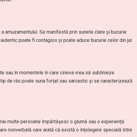
au a amuzamentului. Se manifestă prin sunete clare și bucurie
autentic poate fi contagios și poate aduce bucurie celor din jur.
nate sau în momentele în care cineva vrea să sublinieze
t tip de râs poate suna forțat sau sarcastic și se caracterizează
mai multe persoane împărtășesc o glumă sau o experiență
e nonverbală care arată că există o înțelegere specială între