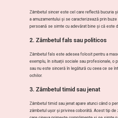
Zâmbetul sincer este cel care reflectă bucuria și
a amuzamentului și se caracterizează prin buze ri
persoană se simte cu adevărat bine și că este d
2. Zâmbetul fals sau politicos
Zâmbetul fals este adesea folosit pentru a mas
exemplu, în situații sociale sau profesionale, o
sau nu este sinceră în legătură cu ceea ce se în
ochilor.
3. Zâmbetul timid sau jenat
Zâmbetul timid sau jenat apare atunci când o pe
zâmbetul ușor și privirea coborâtă. Acest tip de
care cineva primește complimente și se simte ru