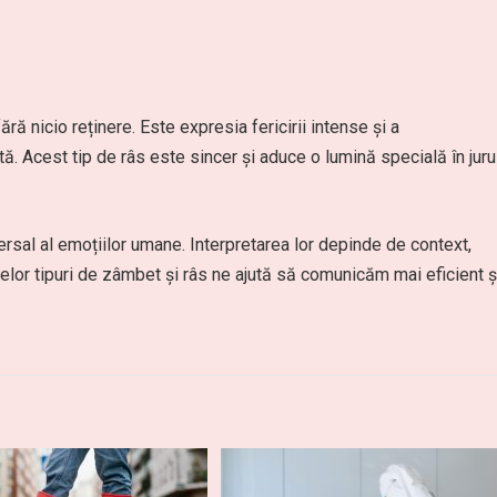
ă nicio reținere. Este expresia fericirii intense și a
. Acest tip de râs este sincer și aduce o lumină specială în juru
versal al emoțiilor umane. Interpretarea lor depinde de context,
itelor tipuri de zâmbet și râs ne ajută să comunicăm mai eficient ș