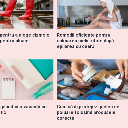
 pentru a alege cizmele
Remedii eficiente pentru
 pentru ploaie
calmarea pielii iritate după
epilarea cu ceară
 planifici o vacanță cu
Cum să îți protejezi pielea de
tic
poluare folosind produsele
corecte