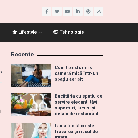
Lifestyle
Tehnologie
Recente
Cum transformi o
s
cameră mică într-un
spațiu aerisit
Bucătăria cu spațiu de
servire elegant: tăvi,
suporturi, lumini și
i
detalii de restaurant
Lama tocită crește
frecarea și riscul de
iritații