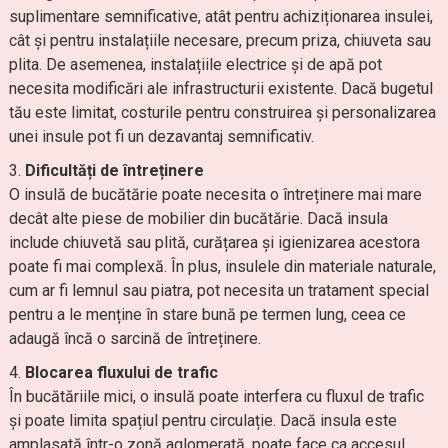
suplimentare semnificative, atât pentru achiziționarea insulei,
cât și pentru instalațiile necesare, precum priza, chiuveta sau
plita. De asemenea, instalațiile electrice și de apă pot
necesita modificări ale infrastructurii existente. Dacă bugetul
tău este limitat, costurile pentru construirea și personalizarea
unei insule pot fi un dezavantaj semnificativ.
Dificultăți de întreținere
O insulă de bucătărie poate necesita o întreținere mai mare
decât alte piese de mobilier din bucătărie. Dacă insula
include chiuvetă sau plită, curățarea și igienizarea acestora
poate fi mai complexă. În plus, insulele din materiale naturale,
cum ar fi lemnul sau piatra, pot necesita un tratament special
pentru a le menține în stare bună pe termen lung, ceea ce
adaugă încă o sarcină de întreținere.
Blocarea fluxului de trafic
În bucătăriile mici, o insulă poate interfera cu fluxul de trafic
și poate limita spațiul pentru circulație. Dacă insula este
amplasată într-o zonă aglomerată, poate face ca accesul