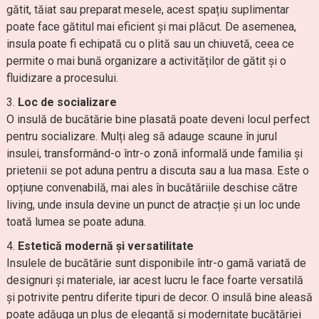
gătit, tăiat sau preparat mesele, acest spațiu suplimentar
poate face gătitul mai eficient și mai plăcut. De asemenea,
insula poate fi echipată cu o plită sau un chiuvetă, ceea ce
permite o mai bună organizare a activităților de gătit și o
fluidizare a procesului.
Loc de socializare
O insulă de bucătărie bine plasată poate deveni locul perfect
pentru socializare. Mulți aleg să adauge scaune în jurul
insulei, transformând-o într-o zonă informală unde familia și
prietenii se pot aduna pentru a discuta sau a lua masa. Este o
opțiune convenabilă, mai ales în bucătăriile deschise către
living, unde insula devine un punct de atracție și un loc unde
toată lumea se poate aduna.
Estetică modernă și versatilitate
Insulele de bucătărie sunt disponibile într-o gamă variată de
designuri și materiale, iar acest lucru le face foarte versatilă
și potrivite pentru diferite tipuri de decor. O insulă bine aleasă
poate adăuga un plus de eleganță și modernitate bucătăriei