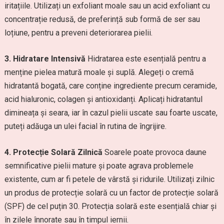
iritațiile. Utilizați un exfoliant moale sau un acid exfoliant cu
concentrație redusă, de preferință sub formă de ser sau
loțiune, pentru a preveni deteriorarea pielii.
3. Hidratare Intensivă
Hidratarea este esențială pentru a
menține pielea matură moale și suplă. Alegeți o cremă
hidratantă bogată, care conține ingrediente precum ceramide,
acid hialuronic, colagen și antioxidanți. Aplicați hidratantul
dimineața și seara, iar în cazul pielii uscate sau foarte uscate,
puteți adăuga un ulei facial în rutina de îngrijire.
4. Protecție Solară Zilnică
Soarele poate provoca daune
semnificative pielii mature și poate agrava problemele
existente, cum ar fi petele de vârstă și ridurile. Utilizați zilnic
un produs de protecție solară cu un factor de protecție solară
(SPF) de cel puțin 30. Protecția solară este esențială chiar și
în zilele înnorate sau în timpul iernii.