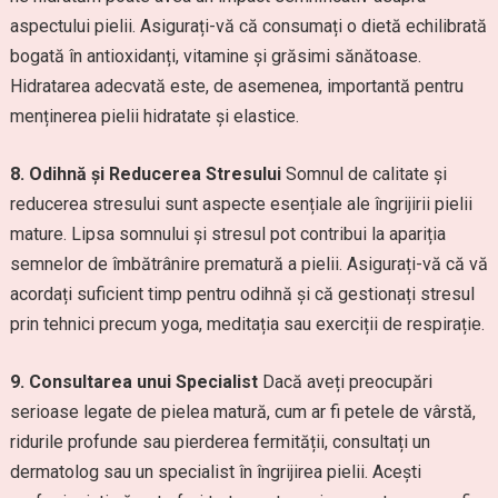
aspectului pielii. Asigurați-vă că consumați o dietă echilibrată
bogată în antioxidanți, vitamine și grăsimi sănătoase.
Hidratarea adecvată este, de asemenea, importantă pentru
menținerea pielii hidratate și elastice.
8. Odihnă și Reducerea Stresului
Somnul de calitate și
reducerea stresului sunt aspecte esențiale ale îngrijirii pielii
mature. Lipsa somnului și stresul pot contribui la apariția
semnelor de îmbătrânire prematură a pielii. Asigurați-vă că vă
acordați suficient timp pentru odihnă și că gestionați stresul
prin tehnici precum yoga, meditația sau exerciții de respirație.
9. Consultarea unui Specialist
Dacă aveți preocupări
serioase legate de pielea matură, cum ar fi petele de vârstă,
ridurile profunde sau pierderea fermității, consultați un
dermatolog sau un specialist în îngrijirea pielii. Acești