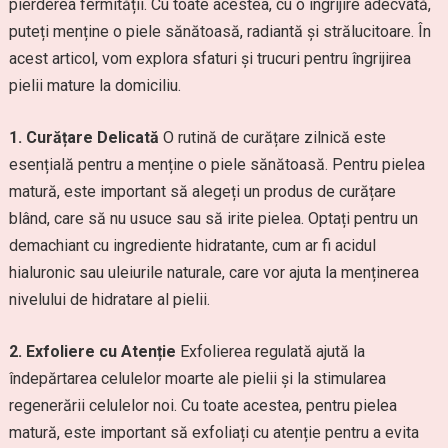
pierderea fermității. Cu toate acestea, cu o îngrijire adecvată,
puteți menține o piele sănătoasă, radiantă și strălucitoare. În
acest articol, vom explora sfaturi și trucuri pentru îngrijirea
pielii mature la domiciliu.
1. Curățare Delicată
O rutină de curățare zilnică este
esențială pentru a menține o piele sănătoasă. Pentru pielea
matură, este important să alegeți un produs de curățare
blând, care să nu usuce sau să irite pielea. Optați pentru un
demachiant cu ingrediente hidratante, cum ar fi acidul
hialuronic sau uleiurile naturale, care vor ajuta la menținerea
nivelului de hidratare al pielii.
2. Exfoliere cu Atenție
Exfolierea regulată ajută la
îndepărtarea celulelor moarte ale pielii și la stimularea
regenerării celulelor noi. Cu toate acestea, pentru pielea
matură, este important să exfoliați cu atenție pentru a evita