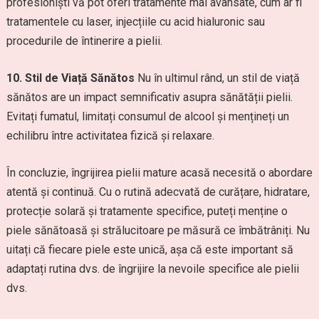
profesioniști vă pot oferi tratamente mai avansate, cum ar fi
tratamentele cu laser, injecțiile cu acid hialuronic sau
procedurile de întinerire a pielii.
10. Stil de Viață Sănătos
Nu în ultimul rând, un stil de viață
sănătos are un impact semnificativ asupra sănătății pielii.
Evitați fumatul, limitați consumul de alcool și mențineți un
echilibru între activitatea fizică și relaxare.
În concluzie, îngrijirea pielii mature acasă necesită o abordare
atentă și continuă. Cu o rutină adecvată de curățare, hidratare,
protecție solară și tratamente specifice, puteți menține o
piele sănătoasă și strălucitoare pe măsură ce îmbătrâniți. Nu
uitați că fiecare piele este unică, așa că este important să
adaptați rutina dvs. de îngrijire la nevoile specifice ale pielii
dvs.