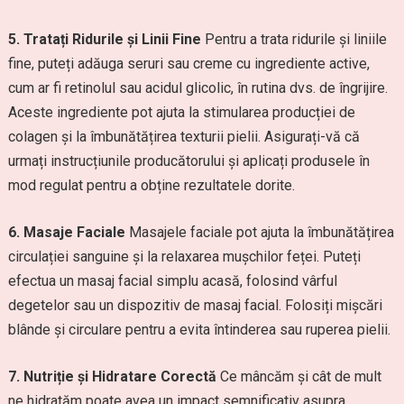
5. Tratați Ridurile și Linii Fine
Pentru a trata ridurile și liniile
fine, puteți adăuga seruri sau creme cu ingrediente active,
cum ar fi retinolul sau acidul glicolic, în rutina dvs. de îngrijire.
Aceste ingrediente pot ajuta la stimularea producției de
colagen și la îmbunătățirea texturii pielii. Asigurați-vă că
urmați instrucțiunile producătorului și aplicați produsele în
mod regulat pentru a obține rezultatele dorite.
6. Masaje Faciale
Masajele faciale pot ajuta la îmbunătățirea
circulației sanguine și la relaxarea mușchilor feței. Puteți
efectua un masaj facial simplu acasă, folosind vârful
degetelor sau un dispozitiv de masaj facial. Folosiți mișcări
blânde și circulare pentru a evita întinderea sau ruperea pielii.
7. Nutriție și Hidratare Corectă
Ce mâncăm și cât de mult
ne hidratăm poate avea un impact semnificativ asupra