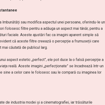
nstantanee
e a îmbunătăți sau modifica aspectul unei persoane, oferindu-le un
atori folosesc filtre pentru a adăuga un aspect mai tânăr, pentru a
turi faciale. Aceste ajustări fac ca imagini aparent simple să
evident că aceste filtre creează o percepție a frumuseții care
t mai căutată de publicul larg.
 unui aspect estetic „perfect”, ele pot duce la o falsă percepție a
 viața reală. Aceste imagini „perfecționate” se încadrează într-un
 de sine a celor care le folosesc sau le compară cu imaginea lor
te de industria modei și a cinematografiei, iar trăsăturile