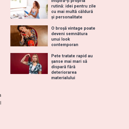
Inspiră-ți propria
rutină: idei pentru zile
cu mai multă căldură
și personalitate
O broșă vintage poate
deveni semnătura
unui look
contemporan
Pete tratate rapid au
șanse mai mari să
dispară fără
deteriorarea
materialului
a
l