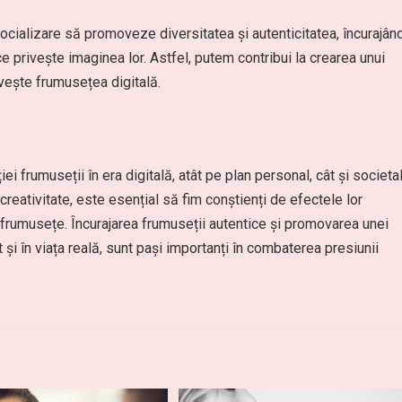
cializare să promoveze diversitatea și autenticitatea, încurajân
a ce privește imaginea lor. Astfel, putem contribui la crearea unui
vește frumusețea digitală.
i frumuseții în era digitală, atât pe plan personal, cât și societal
 creativitate, este esențial să fim conștienți de efectele lor
frumusețe. Încurajarea frumuseții autentice și promovarea unei
t și în viața reală, sunt pași importanți în combaterea presiunii