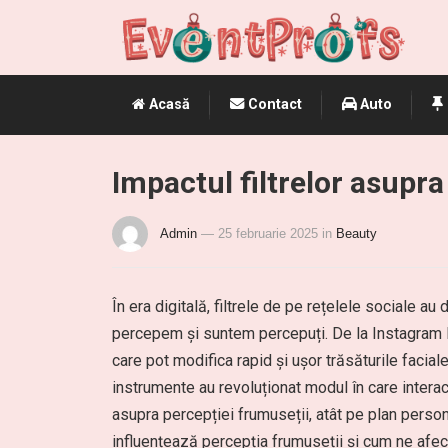
Acasă
Contact
Auto
Impactul filtrelor asupra
Admin
— 25 februarie 2025
in
Beauty
În era digitală, filtrele de pe rețelele sociale 
percepem și suntem percepuți. De la Instagram la
care pot modifica rapid și ușor trăsăturile faciale,
instrumente au revoluționat modul în care interac
asupra percepției frumuseții, atât pe plan persona
influențează percepția frumuseții și cum ne afec