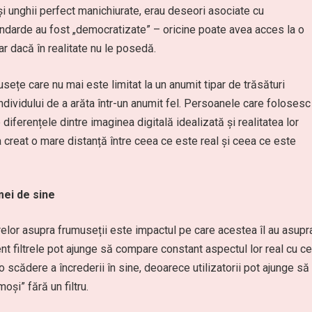
 și unghii perfect manichiurate, erau deseori asociate cu
 standarde au fost „democratizate” – oricine poate avea acces la o
ar dacă în realitate nu le posedă.
usețe care nu mai este limitat la un anumit tipar de trăsături
individului de a arăta într-un anumit fel. Persoanele care folosesc
 diferențele dintre imaginea digitală idealizată și realitatea lor
s-a creat o mare distanță între ceea ce este real și ceea ce este
mei de sine
trelor asupra frumuseții este impactul pe care acestea îl au asupr
t filtrele pot ajunge să compare constant aspectul lor real cu ce
o scădere a încrederii în sine, deoarece utilizatorii pot ajunge să
oși” fără un filtru.