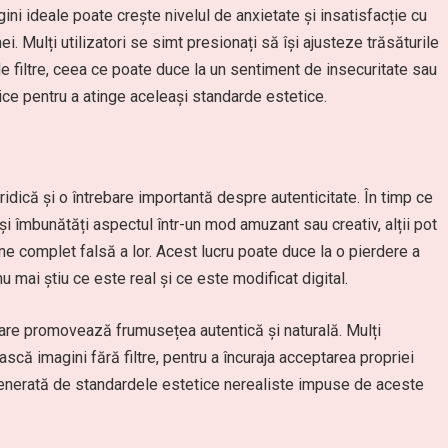
ini ideale poate crește nivelul de anxietate și insatisfacție cu
ei. Mulți utilizatori se simt presionați să își ajusteze trăsăturile
e filtre, ceea ce poate duce la un sentiment de insecuritate sau
ice pentru a atinge aceleași standarde estetice.
ridică și o întrebare importantă despre autenticitate. În timp ce
a-și îmbunătăți aspectul într-un mod amuzant sau creativ, alții pot
ne complet falsă a lor. Acest lucru poate duce la o pierdere a
nu mai știu ce este real și ce este modificat digital.
care promovează frumusețea autentică și naturală. Mulți
ască imagini fără filtre, pentru a încuraja acceptarea propriei
generată de standardele estetice nerealiste impuse de aceste