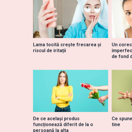
Lama tocită crește frecarea și
Un corec
riscul de iritații
imperfec
de fond 
De ce același produs
Ce spune
funcționează diferit de la o
tine
persoană la alta