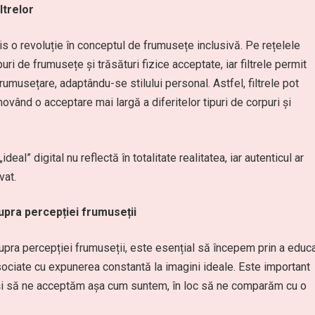
ltrelor
mis o revoluție în conceptul de frumusețe inclusivă. Pe rețelele
uri de frumusețe și trăsături fizice acceptate, iar filtrele permit
rumusețare, adaptându-se stilului personal. Astfel, filtrele pot
movând o acceptare mai largă a diferitelor tipuri de corpuri și
al” digital nu reflectă în totalitate realitatea, iar autenticul ar
vat.
upra percepției frumuseții
supra percepției frumuseții, este esențial să începem prin a educ
e asociate cu expunerea constantă la imagini ideale. Este important
 și să ne acceptăm așa cum suntem, în loc să ne comparăm cu o