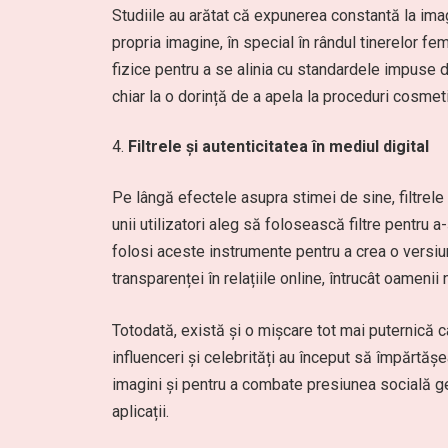
Studiile au arătat că expunerea constantă la imag
propria imagine, în special în rândul tinerelor fem
fizice pentru a se alinia cu standardele impuse d
chiar la o dorință de a apela la proceduri cosmet
Filtrele și autenticitatea în mediul digital
Pe lângă efectele asupra stimei de sine, filtrele 
unii utilizatori aleg să folosească filtre pentru 
folosi aceste instrumente pentru a crea o versiu
transparenței în relațiile online, întrucât oamenii 
Totodată, există și o mișcare tot mai puternică 
influenceri și celebrități au început să împărtășe
imagini și pentru a combate presiunea socială 
aplicații.