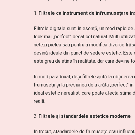
Filtrele ca instrument de înfrumusețare i
Filtrele digitale sunt, în esență, un mod rapid d
look mai „perfect” decât cel natural. Mulți utiliz
netezi pielea sau pentru a modifica diverse trăsă
devină ideale din punct de vedere estetic. Este 
este greu de atins în realitate, dar care devine to
În mod paradoxal, deși filtrele ajută la obținerea
frumuseții și la presiunea de a arăta „perfect” în
ideal estetic nerealist, care poate afecta stima
reală.
Filtrele și standardele estetice moderne
În trecut, standardele de frumusețe erau influența