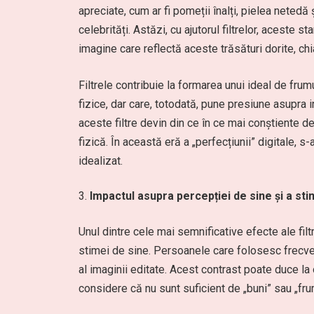
apreciate, cum ar fi pomeții înalți, pielea netedă
celebrități. Astăzi, cu ajutorul filtrelor, aceste
imagine care reflectă aceste trăsături dorite, chi
Filtrele contribuie la formarea unui ideal de frum
fizice, dar care, totodată, pune presiune asupra 
aceste filtre devin din ce în ce mai conștiente de
fizică. În această eră a „perfecțiunii” digitale, 
idealizat.
Impactul asupra percepției de sine și a sti
Unul dintre cele mai semnificative efecte ale fil
stimei de sine. Persoanele care folosesc frecven
al imaginii editate. Acest contrast poate duce la 
considere că nu sunt suficient de „buni” sau „frum