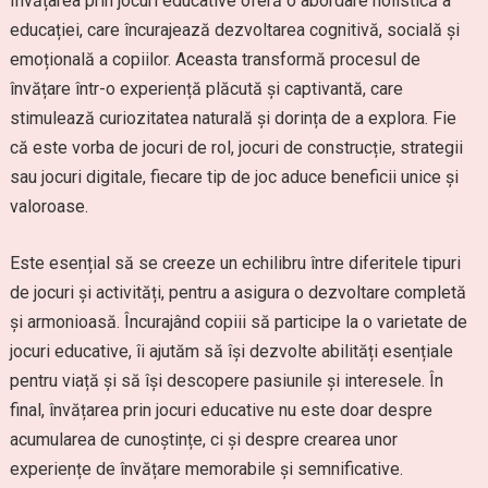
Învățarea prin jocuri educative oferă o abordare holistică a
educației, care încurajează dezvoltarea cognitivă, socială și
emoțională a copiilor. Aceasta transformă procesul de
învățare într-o experiență plăcută și captivantă, care
stimulează curiozitatea naturală și dorința de a explora. Fie
că este vorba de jocuri de rol, jocuri de construcție, strategii
sau jocuri digitale, fiecare tip de joc aduce beneficii unice și
valoroase.
Este esențial să se creeze un echilibru între diferitele tipuri
de jocuri și activități, pentru a asigura o dezvoltare completă
și armonioasă. Încurajând copiii să participe la o varietate de
jocuri educative, îi ajutăm să își dezvolte abilități esențiale
pentru viață și să își descopere pasiunile și interesele. În
final, învățarea prin jocuri educative nu este doar despre
acumularea de cunoștințe, ci și despre crearea unor
experiențe de învățare memorabile și semnificative.