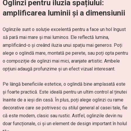
Oglinzi pentru iluzia spațiului:
amplificarea luminii și a dimensiunii
Oglinzile sunt o soluție excelentă pentru a face un hol îngust
să pară mai mare și mai luminos. Ele reflectă lumina,
amplificând-o și creând iluzia unui spațiu mai generos. Poți
alege o oglindă mare, montată pe perete, sau poți opta pentru
o compoziție de oglinzi mai mici, aranjate artistic. Ambele
opțiuni adaugă profunzime și un efect vizual interesant.
Pe lângă beneficiile estetice, o oglindă bine amplasată este
și foarte practică. Este ideală pentru un ultim control al ținutei
înainte de a ieși din casă. În plus, poți alege oglinzi cu rame
decorative care se potrivesc cu stilul general al casei tale, fie
că este modern, clasic sau rustic. Astfel, oglinzile devin nu
doar funcționale, ci și un element de design important în holul