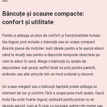
tău.
Băncuțe și scaune compacte:
confort și utilitate
Pentru a adăuga un plus de confort și funcționalitate holului
tău îngust, poți include o băncuță sau un scaun compact.
Aceste piese de mobilier sunt ideale pentru a te așeza atunci
când te încalți sau pentru a depozita temporar obiectele pe
care le aduci în casă. Alege o băncuță cu spațiu de
depozitare sub șezut, astfel încât să poți păstra pantofi,
umbrele sau alte articole într-un mod ordonat și discret.
Un scaun elegant sau o băncuță tapițată poate adăuga un
element de lux și confort, fără a ocupa prea mult spațiu. Dacă
holul tău este foarte îngust, optează pentru piese cu un
design aerisit, cum ar fi cele cu picioare subțiri din metal sau