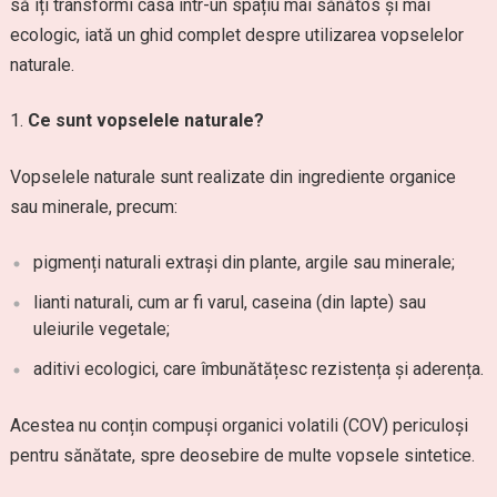
să îți transformi casa într-un spațiu mai sănătos și mai
ecologic, iată un ghid complet despre utilizarea vopselelor
naturale.
Ce sunt vopselele naturale?
Vopselele naturale sunt realizate din ingrediente organice
sau minerale, precum:
pigmenți naturali extrași din plante, argile sau minerale;
lianti naturali, cum ar fi varul, caseina (din lapte) sau
uleiurile vegetale;
aditivi ecologici, care îmbunătățesc rezistența și aderența.
Acestea nu conțin compuși organici volatili (COV) periculoși
pentru sănătate, spre deosebire de multe vopsele sintetice.