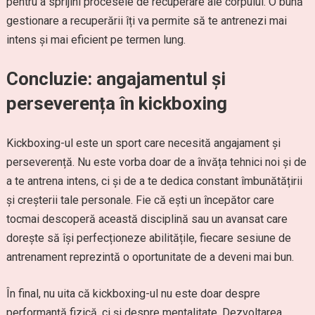
pentru a sprijini procesele de recuperare ale corpului. O bună
gestionare a recuperării îți va permite să te antrenezi mai
intens și mai eficient pe termen lung.
Concluzie: angajamentul și
perseverența în kickboxing
Kickboxing-ul este un sport care necesită angajament și
perseverență. Nu este vorba doar de a învăța tehnici noi și de
a te antrena intens, ci și de a te dedica constant îmbunătățirii
și creșterii tale personale. Fie că ești un începător care
tocmai descoperă această disciplină sau un avansat care
dorește să își perfecționeze abilitățile, fiecare sesiune de
antrenament reprezintă o oportunitate de a deveni mai bun.
În final, nu uita că kickboxing-ul nu este doar despre
performanță fizică, ci și despre mentalitate. Dezvoltarea