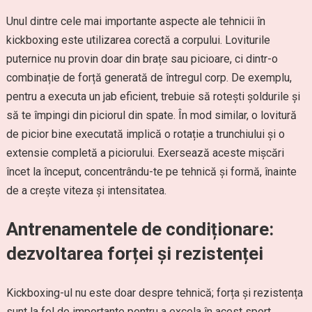
Unul dintre cele mai importante aspecte ale tehnicii în
kickboxing este utilizarea corectă a corpului. Loviturile
puternice nu provin doar din brațe sau picioare, ci dintr-o
combinație de forță generată de întregul corp. De exemplu,
pentru a executa un jab eficient, trebuie să rotești șoldurile și
să te împingi din piciorul din spate. În mod similar, o lovitură
de picior bine executată implică o rotație a trunchiului și o
extensie completă a piciorului. Exersează aceste mișcări
încet la început, concentrându-te pe tehnică și formă, înainte
de a crește viteza și intensitatea.
Antrenamentele de condiționare:
dezvoltarea forței și rezistenței
Kickboxing-ul nu este doar despre tehnică; forța și rezistența
sunt la fel de importante pentru a excela în acest sport.