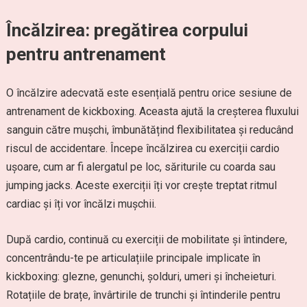
Încălzirea: pregătirea corpului
pentru antrenament
O încălzire adecvată este esențială pentru orice sesiune de
antrenament de kickboxing. Aceasta ajută la creșterea fluxului
sanguin către mușchi, îmbunătățind flexibilitatea și reducând
riscul de accidentare. Începe încălzirea cu exerciții cardio
ușoare, cum ar fi alergatul pe loc, săriturile cu coarda sau
jumping jacks. Aceste exerciții îți vor crește treptat ritmul
cardiac și îți vor încălzi mușchii.
După cardio, continuă cu exerciții de mobilitate și întindere,
concentrându-te pe articulațiile principale implicate în
kickboxing: glezne, genunchi, șolduri, umeri și încheieturi.
Rotațiile de brațe, învârtirile de trunchi și întinderile pentru