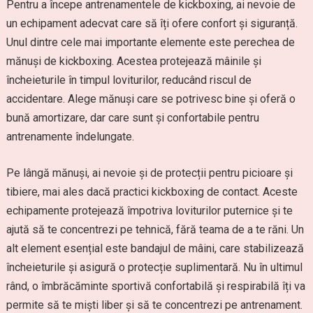
Pentru a începe antrenamentele de kickboxing, ai nevoie de
un echipament adecvat care să îți ofere confort și siguranță.
Unul dintre cele mai importante elemente este perechea de
mănuși de kickboxing. Acestea protejează mâinile și
încheieturile în timpul loviturilor, reducând riscul de
accidentare. Alege mănuși care se potrivesc bine și oferă o
bună amortizare, dar care sunt și confortabile pentru
antrenamente îndelungate.
Pe lângă mănuși, ai nevoie și de protecții pentru picioare și
tibiere, mai ales dacă practici kickboxing de contact. Aceste
echipamente protejează împotriva loviturilor puternice și te
ajută să te concentrezi pe tehnică, fără teama de a te răni. Un
alt element esențial este bandajul de mâini, care stabilizează
încheieturile și asigură o protecție suplimentară. Nu în ultimul
rând, o îmbrăcăminte sportivă confortabilă și respirabilă îți va
permite să te miști liber și să te concentrezi pe antrenament.