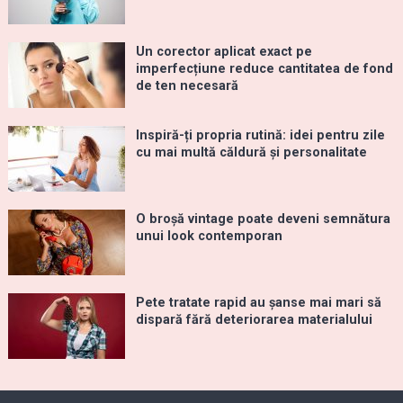
Un corector aplicat exact pe
imperfecțiune reduce cantitatea de fond
de ten necesară
Inspiră-ți propria rutină: idei pentru zile
cu mai multă căldură și personalitate
O broșă vintage poate deveni semnătura
unui look contemporan
Pete tratate rapid au șanse mai mari să
dispară fără deteriorarea materialului