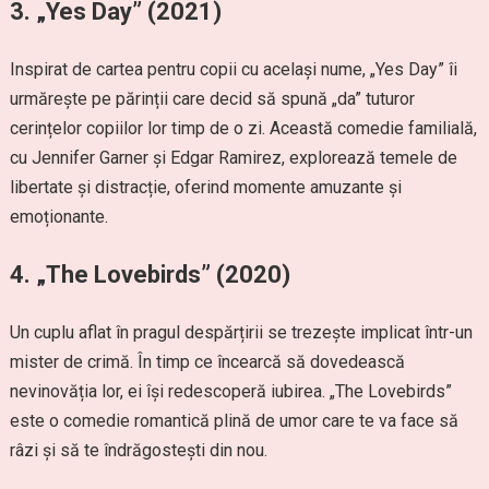
3.
„Yes Day” (2021)
Inspirat de cartea pentru copii cu același nume, „Yes Day” îi
urmărește pe părinții care decid să spună „da” tuturor
cerințelor copiilor lor timp de o zi. Această comedie familială,
cu Jennifer Garner și Edgar Ramirez, explorează temele de
libertate și distracție, oferind momente amuzante și
emoționante.
4.
„The Lovebirds” (2020)
Un cuplu aflat în pragul despărțirii se trezește implicat într-un
mister de crimă. În timp ce încearcă să dovedească
nevinovăția lor, ei își redescoperă iubirea. „The Lovebirds”
este o comedie romantică plină de umor care te va face să
râzi și să te îndrăgostești din nou.