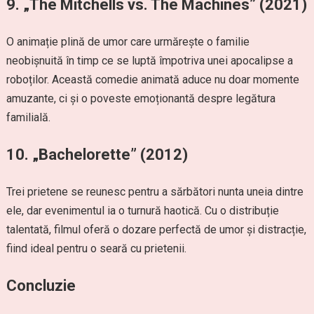
9.
„The Mitchells vs. The Machines” (2021)
O animație plină de umor care urmărește o familie
neobișnuită în timp ce se luptă împotriva unei apocalipse a
roboților. Această comedie animată aduce nu doar momente
amuzante, ci și o poveste emoționantă despre legătura
familială.
10.
„Bachelorette” (2012)
Trei prietene se reunesc pentru a sărbători nunta uneia dintre
ele, dar evenimentul ia o turnură haotică. Cu o distribuție
talentată, filmul oferă o dozare perfectă de umor și distracție,
fiind ideal pentru o seară cu prietenii.
Concluzie