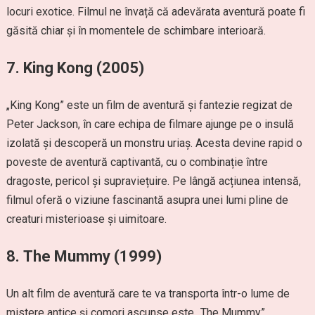
locuri exotice. Filmul ne învață că adevărata aventură poate fi
găsită chiar și în momentele de schimbare interioară.
7.
King Kong (2005)
„King Kong” este un film de aventură și fantezie regizat de
Peter Jackson, în care echipa de filmare ajunge pe o insulă
izolată și descoperă un monstru uriaș. Acesta devine rapid o
poveste de aventură captivantă, cu o combinație între
dragoste, pericol și supraviețuire. Pe lângă acțiunea intensă,
filmul oferă o viziune fascinantă asupra unei lumi pline de
creaturi misterioase și uimitoare.
8.
The Mummy (1999)
Un alt film de aventură care te va transporta într-o lume de
mistere antice și comori ascunse este „The Mummy”.