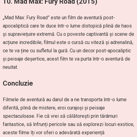
10.
Mad Max: Fury Road (2015)
„Mad Max: Fury Road” este un film de aventură post-
apocaliptică care te duce într-o lume distopică plină de haos
și supraviețuire extremă. Cu o poveste captivantă și scene de
acțiune incredibile, filmul este o cursă cu viteză și adrenalină,
ce te va ține cu sufletul la gură. Cu un decor post-apocaliptic
și peisaje deșertice, acest film te va purta într-o aventură de
neuitat.
Concluzie
Filmele de aventură au darul de a ne transporta într-o lume
diferită, plină de mistere, eroi curajoși și peisaje
spectaculoase. Fie că vrei să călătorești prin tărâmuri
fantastice, să înfrunți pericole sau să explorezi locuri exotice,
aceste filme îți vor oferi o adevărată experiență