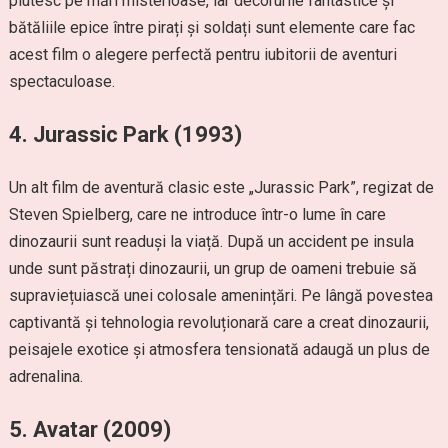
plutesc pe mări misterioase, iar decorurile fantastice și
bătăliile epice între pirați și soldați sunt elemente care fac
acest film o alegere perfectă pentru iubitorii de aventuri
spectaculoase.
4.
Jurassic Park (1993)
Un alt film de aventură clasic este „Jurassic Park”, regizat de
Steven Spielberg, care ne introduce într-o lume în care
dinozaurii sunt readuși la viață. După un accident pe insula
unde sunt păstrați dinozaurii, un grup de oameni trebuie să
supraviețuiască unei colosale amenințări. Pe lângă povestea
captivantă și tehnologia revoluționară care a creat dinozaurii,
peisajele exotice și atmosfera tensionată adaugă un plus de
adrenalina.
5.
Avatar (2009)