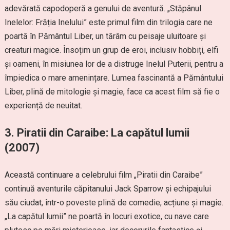
adevărată capodoperă a genului de aventură. „Stăpânul
Inelelor: Frăția Inelului” este primul film din trilogia care ne
poartă în Pământul Liber, un tărâm cu peisaje uluitoare și
creaturi magice. Însoțim un grup de eroi, inclusiv hobbiți, elfi
și oameni, în misiunea lor de a distruge Inelul Puterii, pentru a
împiedica o mare amenințare. Lumea fascinantă a Pământului
Liber, plină de mitologie și magie, face ca acest film să fie o
experiență de neuitat.
3.
Piratii din Caraibe: La capătul lumii
(2007)
Această continuare a celebrului film „Piratii din Caraibe”
continuă aventurile căpitanului Jack Sparrow și echipajului
său ciudat, într-o poveste plină de comedie, acțiune și magie.
„La capătul lumii” ne poartă în locuri exotice, cu nave care