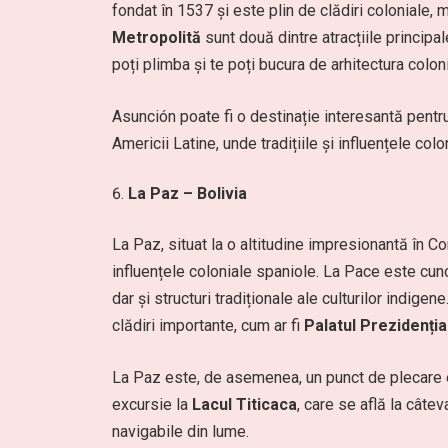
fondat în 1537 și este plin de clădiri coloniale, 
Metropolită
sunt două dintre atracțiile principa
poți plimba și te poți bucura de arhitectura coloni
Asunción poate fi o destinație interesantă pentr
Americii Latine, unde tradițiile și influențele col
La Paz – Bolivia
La Paz, situat la o altitudine impresionantă în Co
influențele coloniale spaniole. La Pace este cunos
dar și structuri tradiționale ale culturilor indigene
clădiri importante, cum ar fi
Palatul Prezidenția
La Paz este, de asemenea, un punct de plecare 
excursie la
Lacul Titicaca
, care se află la câtev
navigabile din lume.