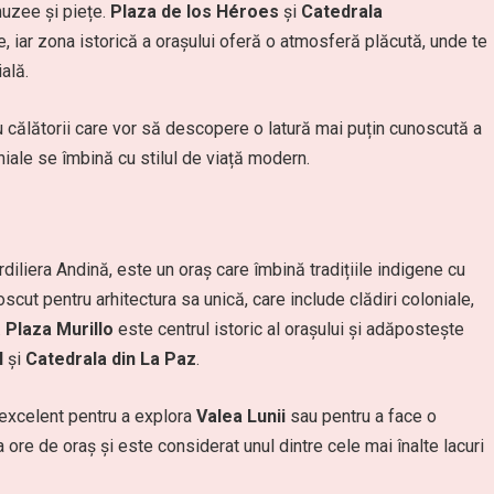
muzee și piețe.
Plaza de los Héroes
și
Catedrala
le, iar zona istorică a orașului oferă o atmosferă plăcută, unde te
ală.
u călătorii care vor să descopere o latură mai puțin cunoscută a
oniale se îmbină cu stilul de viață modern.
rdiliera Andină, este un oraș care îmbină tradițiile indigene cu
cut pentru arhitectura sa unică, care include clădiri coloniale,
.
Plaza Murillo
este centrul istoric al orașului și adăpostește
l
și
Catedrala din La Paz
.
excelent pentru a explora
Valea Lunii
sau pentru a face o
a ore de oraș și este considerat unul dintre cele mai înalte lacuri