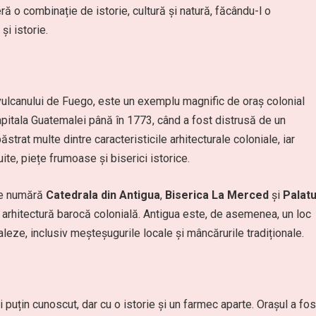
ră o combinație de istorie, cultură și natură, făcându-l o
și istorie.
 vulcanului de Fuego, este un exemplu magnific de oraș colonial
apitala Guatemalei până în 1773, când a fost distrusă de un
strat multe dintre caracteristicile arhitecturale coloniale, iar
ite, piețe frumoase și biserici istorice.
 se numără
Catedrala din Antigua
,
Biserica La Merced
și
Palatu
arhitectură barocă colonială. Antigua este, de asemenea, un loc
maleze, inclusiv meșteșugurile locale și mâncărurile tradiționale.
 puțin cunoscut, dar cu o istorie și un farmec aparte. Orașul a fos