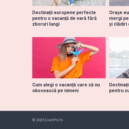
Destinații europene perfecte
Orașe eu
pentru o vacanță de vară fără
mergi pen
zboruri lungi
și clădir
Cum alegi o vacanță care să nu
Destinați
obosească pe nimeni
pentru cu
© 2025
EventProfs