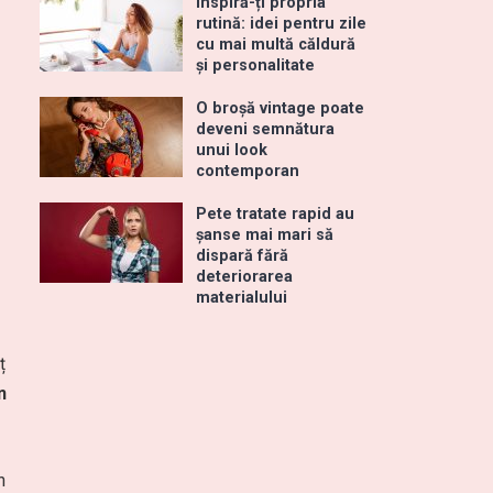
Inspiră-ți propria
rutină: idei pentru zile
cu mai multă căldură
și personalitate
O broșă vintage poate
deveni semnătura
unui look
contemporan
Pete tratate rapid au
șanse mai mari să
dispară fără
deteriorarea
materialului
ț
n
n