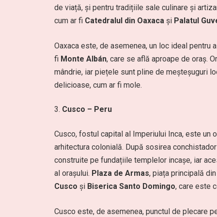
de viață, și pentru tradițiile sale culinare și artiz
cum ar fi
Catedralul din Oaxaca
și
Palatul Guv
Oaxaca este, de asemenea, un loc ideal pentru a 
fi
Monte Albán
, care se află aproape de oraș. Or
mândrie, iar piețele sunt pline de meșteșuguri loc
delicioase, cum ar fi mole.
Cusco – Peru
Cusco, fostul capital al Imperiului Inca, este un 
arhitectura colonială. După sosirea conchistadoril
construite pe fundațiile templelor incașe, iar ace
al orașului.
Plaza de Armas
, piața principală di
Cusco
și
Biserica Santo Domingo
, care este 
Cusco este, de asemenea, punctul de plecare p