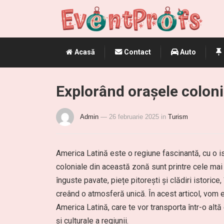
Acasă
Contact
Auto
Explorând orașele coloni
Admin
— 26 februarie 2025
in
Turism
America Latină este o regiune fascinantă, cu o is
coloniale din această zonă sunt printre cele mai 
înguste pavate, piețe pitorești și clădiri istorice
creând o atmosferă unică. În acest articol, vom 
America Latină, care te vor transporta într-o altă 
și culturale a regiunii.