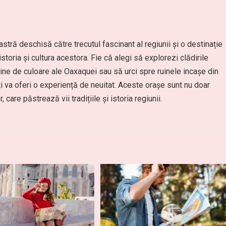
stră deschisă către trecutul fascinant al regiunii și o destinație
storia și cultura acestora. Fie că alegi să explorezi clădirile
pline de culoare ale Oaxaquei sau să urci spre ruinele incașe din
ți va oferi o experiență de neuitat. Aceste orașe sunt nu doar
 care păstrează vii tradițiile și istoria regiunii.