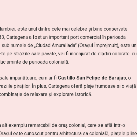
lumbiei, este unul dintre cele mai celebre și bine conservate
33, Cartagena a fost un important port comercial în perioada
cut sub numele de „Ciudad Amurallada” (Orașul Împrejmuit), este un
 pe străzile sale pavate, vei fi înconjurat de clădiri colorate, cu
duc aminte de perioada colonială.
 sale impunătoare, cum ar fi
Castillo San Felipe de Barajas
, o
aziile piraților. În plus, Cartagena oferă plaje frumoase și o viață
combinație de relaxare și explorare istorică.
 alt exemplu remarcabil de oraș colonial, care se află într-o
rașul este cunoscut pentru arhitectura sa colonială, piațele pline