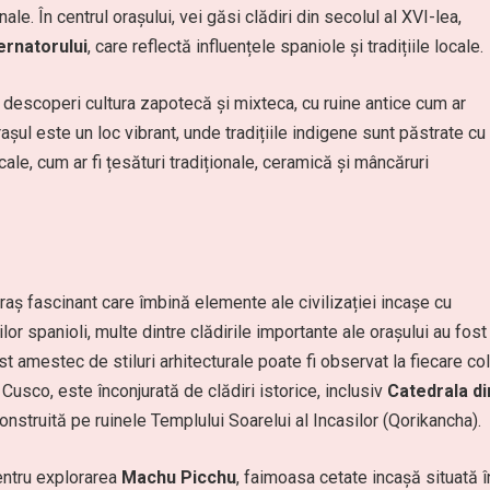
anale. În centrul orașului, vei găsi clădiri din secolul al XVI-lea,
ernatorului
, care reflectă influențele spaniole și tradițiile locale.
descoperi cultura zapotecă și mixteca, cu ruine antice cum ar
așul este un loc vibrant, unde tradițiile indigene sunt păstrate cu
ale, cum ar fi țesături tradiționale, ceramică și mâncăruri
oraș fascinant care îmbină elemente ale civilizației incașe cu
or spanioli, multe dintre clădirile importante ale orașului au fost
st amestec de stiluri arhitecturale poate fi observat la fiecare col
n Cusco, este înconjurată de clădiri istorice, inclusiv
Catedrala di
construită pe ruinele Templului Soarelui al Incasilor (Qorikancha).
entru explorarea
Machu Picchu
, faimoasa cetate incașă situată î