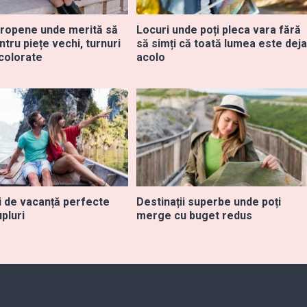
ropene unde merită să
Locuri unde poți pleca vara fără
tru piețe vechi, turnuri
să simți că toată lumea este deja
i colorate
acolo
i de vacanță perfecte
Destinații superbe unde poți
pluri
merge cu buget redus