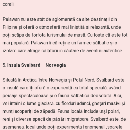
corali.
Palawan nu este atât de aglomerată ca alte destinații din
Filipine și oferă o atmosferă mai liniștită și relaxantă, unde
poți scăpa de forfota turismului de masă. Cu toate că este tot
mai populară, Palawan încă reține un farmec sălbatic și o
izolare care atrage călătorii în căutare de aventuri autentice.
Insula Svalbard – Norvegia
Situată în Arctica, între Norvegia și Polul Nord, Svalbard este
o insulă care îți oferă o experiență cu totul specială, având
peisaje spectaculoase și o faună sălbatică deosebită. Aici,
vei întâlni o lume glaciară, cu fiorduri adânci, ghețari masivi și
munți acoperiți de zăpadă. Fauna locală include urși polari,
reni și diverse specii de păsări migratoare. Svalbard este, de
asemenea, locul unde poți experimenta fenomenul „soarele