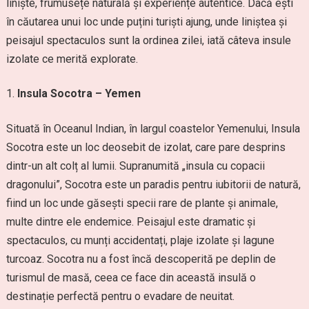
liniște, frumusețe naturală și experiențe autentice. Dacă ești
în căutarea unui loc unde puțini turiști ajung, unde liniștea și
peisajul spectaculos sunt la ordinea zilei, iată câteva insule
izolate ce merită explorate.
Insula Socotra – Yemen
Situată în Oceanul Indian, în largul coastelor Yemenului, Insula
Socotra este un loc deosebit de izolat, care pare desprins
dintr-un alt colț al lumii. Supranumită „insula cu copacii
dragonului”, Socotra este un paradis pentru iubitorii de natură,
fiind un loc unde găsești specii rare de plante și animale,
multe dintre ele endemice. Peisajul este dramatic și
spectaculos, cu munți accidentați, plaje izolate și lagune
turcoaz. Socotra nu a fost încă descoperită pe deplin de
turismul de masă, ceea ce face din această insulă o
destinație perfectă pentru o evadare de neuitat.