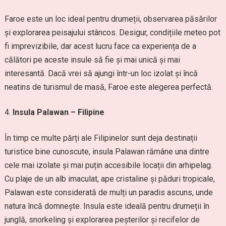
Faroe este un loc ideal pentru drumeții, observarea păsărilor
și explorarea peisajului stâncos. Desigur, condițiile meteo pot
fi imprevizibile, dar acest lucru face ca experiența de a
călători pe aceste insule să fie și mai unică și mai
interesantă. Dacă vrei să ajungi într-un loc izolat și încă
neatins de turismul de masă, Faroe este alegerea perfectă.
Insula Palawan – Filipine
În timp ce multe părți ale Filipinelor sunt deja destinații
turistice bine cunoscute, insula Palawan rămâne una dintre
cele mai izolate și mai puțin accesibile locații din arhipelag.
Cu plaje de un alb imaculat, ape cristaline și păduri tropicale,
Palawan este considerată de mulți un paradis ascuns, unde
natura încă domnește. Insula este ideală pentru drumeții în
junglă, snorkeling și explorarea peșterilor și recifelor de