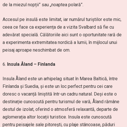
de la miezul nopții” sau „noaptea polară”.
Accesul pe insulă este limitat, iar numărul turiștilor este mic,
ceea ce face ca experiența de a vizita Svalbard să fie cu
adevărat specială. Călătoriile aici sunt o oportunitate rară de
a experimenta extremitatea nordică a lumii, în mijlocul unui
peisaj aproape neschimbat de om.
Insula Åland – Finlanda
Insula Åland este un arhipelag situat în Marea Baltică, între
Finlanda și Suedia, și este un loc perfect pentru cei care
doresc o vacanță liniștită într-un cadru natural. Deși este o
destinație cunoscută pentru turismul de vară, Åland rămâne
destul de izolat, oferind o atmosferă relaxantă, departe de
aglomerația altor locații turistice. Insula este cunoscută
pentru peisajele sale pitorești, cu plaje stâncoase, păduri