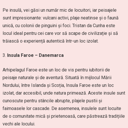
Pe insulă, vei găsi un număr mic de locuitori, iar peisajele
sunt impresionante: vulcani activi, plaje neatinse și o faună
unică, cu colonii de pinguini și foci. Tristan da Cunha este
locul ideal pentru cei care vor să scape de civilizație și să
trăiască o experiență autentică într-un loc izolat.
Insula Faroe – Danemarca
Arhipelagul Faroe este un loc de vis pentru iubitorii de
peisaje naturale și de aventură. Situată în mijlocul Mării
Nordului, între Islanda și Scoția, Insula Faroe este un loc
izolat, dar accesibil, unde natura primează. Aceste insule sunt
cunoscute pentru stâncile abrupte, plajele pustii și
faimoasele lor cascade. De asemenea, insulele sunt locuite
de o comunitate mică și prietenoasă, care păstrează tradițiile
vechi ale locului.