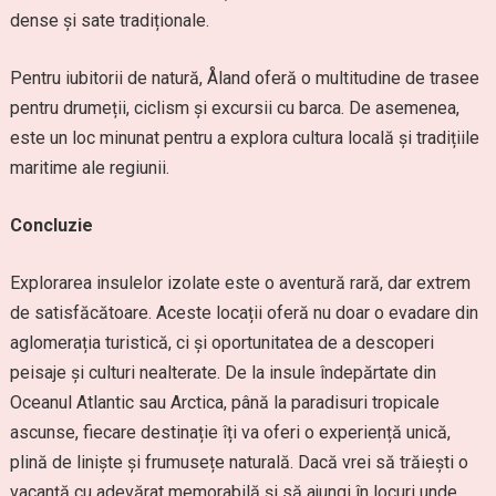
dense și sate tradiționale.
Pentru iubitorii de natură, Åland oferă o multitudine de trasee
pentru drumeții, ciclism și excursii cu barca. De asemenea,
este un loc minunat pentru a explora cultura locală și tradițiile
maritime ale regiunii.
Concluzie
Explorarea insulelor izolate este o aventură rară, dar extrem
de satisfăcătoare. Aceste locații oferă nu doar o evadare din
aglomerația turistică, ci și oportunitatea de a descoperi
peisaje și culturi nealterate. De la insule îndepărtate din
Oceanul Atlantic sau Arctica, până la paradisuri tropicale
ascunse, fiecare destinație îți va oferi o experiență unică,
plină de liniște și frumusețe naturală. Dacă vrei să trăiești o
vacanță cu adevărat memorabilă și să ajungi în locuri unde