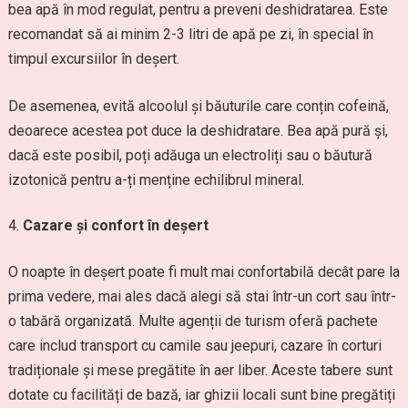
bea apă în mod regulat, pentru a preveni deshidratarea. Este
recomandat să ai minim 2-3 litri de apă pe zi, în special în
timpul excursiilor în deșert.
De asemenea, evită alcoolul și băuturile care conțin cofeină,
deoarece acestea pot duce la deshidratare. Bea apă pură și,
dacă este posibil, poți adăuga un electroliți sau o băutură
izotonică pentru a-ți menține echilibrul mineral.
Cazare și confort în deșert
O noapte în deșert poate fi mult mai confortabilă decât pare la
prima vedere, mai ales dacă alegi să stai într-un cort sau într-
o tabără organizată. Multe agenții de turism oferă pachete
care includ transport cu camile sau jeepuri, cazare în corturi
tradiționale și mese pregătite în aer liber. Aceste tabere sunt
dotate cu facilități de bază, iar ghizii locali sunt bine pregătiți