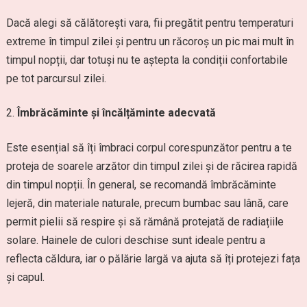
Dacă alegi să călătorești vara, fii pregătit pentru temperaturi
extreme în timpul zilei și pentru un răcoroș un pic mai mult în
timpul nopții, dar totuși nu te aștepta la condiții confortabile
pe tot parcursul zilei.
Îmbrăcăminte și încălțăminte adecvată
Este esențial să îți îmbraci corpul corespunzător pentru a te
proteja de soarele arzător din timpul zilei și de răcirea rapidă
din timpul nopții. În general, se recomandă îmbrăcăminte
lejeră, din materiale naturale, precum bumbac sau lână, care
permit pielii să respire și să rămână protejată de radiațiile
solare. Hainele de culori deschise sunt ideale pentru a
reflecta căldura, iar o pălărie largă va ajuta să îți protejezi fața
și capul.