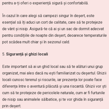
pentru a-ți oferi o experiență sigură și confortabilă.
În cazul în care alegi să campezi singur în deșert, este
esențial să îți aduci un cort de calitate, care să te protejeze
de vânt și nisip. Asigură-te că ai și un sac de dormit adecvat
pentru condițiile de noapte din deșert, deoarece temperaturile
pot scădea mult chiar și în sezonul cald.
Siguranță și ghizi locali
Este important să ai un ghid local sau să te alături unui grup
organizat, mai ales dacă nu ești familiarizat cu deșertul. Ghizii
locali cunosc terenul și riscurile, iar prezența lor poate face
diferența între o aventură plăcută și una riscantă. Ghizii vor ști
cum să te protejeze de pericolele naturale, cum ar fi furtunile
de nisip sau animalele sălbatice, și te vor ghida în siguranță
prin deșert.