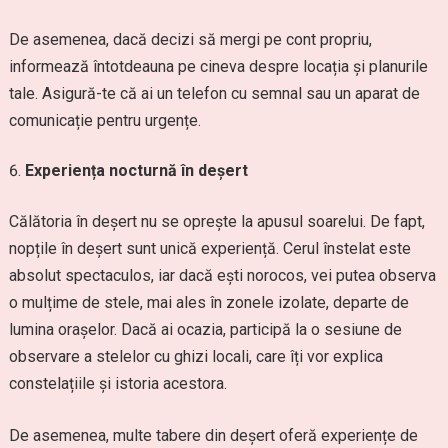
De asemenea, dacă decizi să mergi pe cont propriu,
informează întotdeauna pe cineva despre locația și planurile
tale. Asigură-te că ai un telefon cu semnal sau un aparat de
comunicație pentru urgențe.
Experiența nocturnă în deșert
Călătoria în deșert nu se oprește la apusul soarelui. De fapt,
nopțile în deșert sunt unică experiență. Cerul înstelat este
absolut spectaculos, iar dacă ești norocos, vei putea observa
o mulțime de stele, mai ales în zonele izolate, departe de
lumina orașelor. Dacă ai ocazia, participă la o sesiune de
observare a stelelor cu ghizi locali, care îți vor explica
constelațiile și istoria acestora.
De asemenea, multe tabere din deșert oferă experiențe de