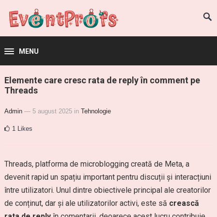
MENU
Elemente care cresc rata de reply în comment pe
Threads
Admin
— 5 august 2025
in
Tehnologie
1
Likes
Threads, platforma de microblogging creată de Meta, a
devenit rapid un spațiu important pentru discuții și interacțiuni
între utilizatori. Unul dintre obiectivele principal ale creatorilor
de conținut, dar și ale utilizatorilor activi, este să
crească
rata de reply
în comentarii, deoarece acest lucru contribuie