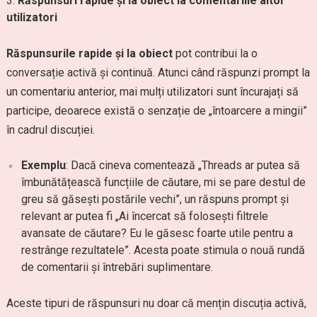
Răspunsuri rapide și la obiect la comentariile altor
utilizatori
Răspunsurile rapide și la obiect
pot contribui la o
conversație activă și continuă. Atunci când răspunzi prompt la
un comentariu anterior, mai mulți utilizatori sunt încurajați să
participe, deoarece există o senzație de „întoarcere a mingii”
în cadrul discuției.
Exemplu
: Dacă cineva comentează „Threads ar putea să
îmbunătățească funcțiile de căutare, mi se pare destul de
greu să găsești postările vechi”, un răspuns prompt și
relevant ar putea fi „Ai încercat să folosești filtrele
avansate de căutare? Eu le găsesc foarte utile pentru a
restrânge rezultatele”. Acesta poate stimula o nouă rundă
de comentarii și întrebări suplimentare.
Aceste tipuri de răspunsuri nu doar că mențin discuția activă,