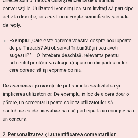
directe sunt o metodă clară și eficientă de a stimula
conversațiile. Utilizatorii vor simți că sunt invitați să participe
activ la discuție, iar acest lucru crește semnificativ șansele
de reply.
Exemplu
: „Care este părerea voastră despre noul update
de pe Threads? Ați observat îmbunătățiri sau aveți
sugestii?” – O întrebare deschisă, relevantă pentru
subiectul postării, va atrage răspunsuri din partea celor
care doresc să își exprime opinia.
De asemenea,
provocările
pot stimula creativitatea și
implicarea utilizatorilor. De exemplu, în loc de a cere doar o
părere, un comentariu poate solicita utilizatorilor să
contribuie cu idei inovative sau să participe la un mini-joc sau
un concurs.
Personalizarea și autentificarea comentariilor