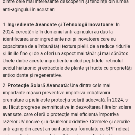
dintre cele mai interesante descoperiri și tendințe din lumea
anti-agingului în acest an:
Ingrediente Avansate și Tehnologii Inovatoare:
În
2024, cercetările în domeniul anti-agingului au dus la
identificarea unor ingrediente noi și inovatoare care au
capacitatea de a îmbunătăți textura pielii, de a reduce ridurile
și liniile fine și de a oferi un aspect mai tânăr și mai sănătos.
Unele dintre aceste ingrediente includ peptidele, retinolul,
acidul hialuronic și extractele de plante și fructe cu proprietăți
antioxidante și regenerative.
Protecție Solară Avansată:
Una dintre cele mai
importante măsuri preventive împotriva îmbătrânirii
premature a pielii este protecția solară adecvată. În 2024, s-
au făcut progrese semnificative în dezvoltarea filtrelor solare
avansate, care oferă o protecție mai eficientă împotriva
razelor UV nocive și a daunelor oxidative. Cremele și serurile
anti-aging din acest an sunt adesea formulate cu SPF ridicat