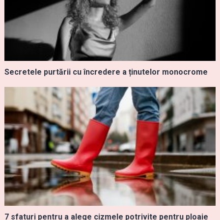
Secretele purtării cu încredere a ținutelor monocrome
7 sfaturi pentru a alege cizmele potrivite pentru ploaie