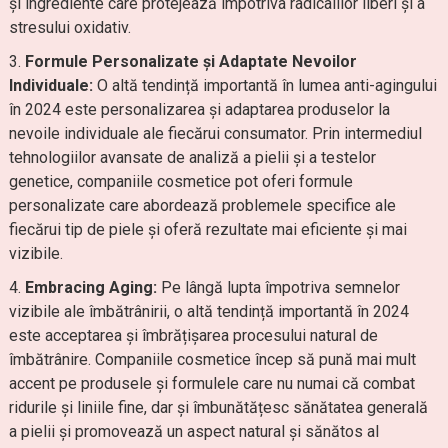
și ingrediente care protejează împotriva radicalilor liberi și a
stresului oxidativ.
Formule Personalizate și Adaptate Nevoilor
Individuale:
O altă tendință importantă în lumea anti-agingului
în 2024 este personalizarea și adaptarea produselor la
nevoile individuale ale fiecărui consumator. Prin intermediul
tehnologiilor avansate de analiză a pielii și a testelor
genetice, companiile cosmetice pot oferi formule
personalizate care abordează problemele specifice ale
fiecărui tip de piele și oferă rezultate mai eficiente și mai
vizibile.
Embracing Aging:
Pe lângă lupta împotriva semnelor
vizibile ale îmbătrânirii, o altă tendință importantă în 2024
este acceptarea și îmbrățișarea procesului natural de
îmbătrânire. Companiile cosmetice încep să pună mai mult
accent pe produsele și formulele care nu numai că combat
ridurile și liniile fine, dar și îmbunătățesc sănătatea generală
a pielii și promovează un aspect natural și sănătos al