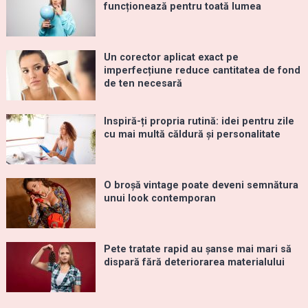
funcționează pentru toată lumea
Un corector aplicat exact pe
imperfecțiune reduce cantitatea de fond
de ten necesară
Inspiră-ți propria rutină: idei pentru zile
cu mai multă căldură și personalitate
O broșă vintage poate deveni semnătura
unui look contemporan
Pete tratate rapid au șanse mai mari să
dispară fără deteriorarea materialului