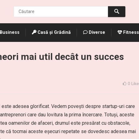
Business
Casă și Grădină
Diverse
Fitness
neori mai util decât un succes
0
Like
id este adesea glorificat. Vedem povești despre startup-uri care
antreprenori care dau lovitura la prima încercare. Totuși, aceste
atea oamenilor de afaceri, drumul este presărat cu obstacole,
l este că tocmai aceste eșecuri repetate se dovedesc adesea mai