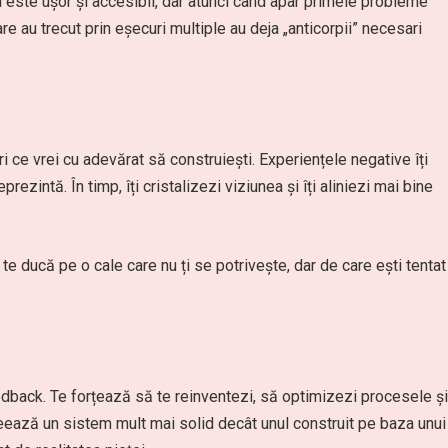
 este ușor și accesibil, dar atunci când apar primele probleme
e au trecut prin eșecuri multiple au deja „anticorpii” necesari
i ce vrei cu adevărat să construiești. Experiențele negative îți
rezintă. În timp, îți cristalizezi viziunea și îți aliniezi mai bine
e ducă pe o cale care nu ți se potrivește, dar de care ești tentat
edback. Te forțează să te reinventezi, să optimizezi procesele și
reează un sistem mult mai solid decât unul construit pe baza unui