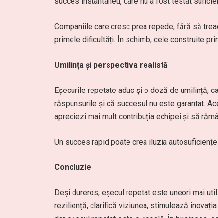
succes instantaneu, care nu a fost testat suficien
Companiile care cresc prea repede, fără să treac
primele dificultăți. În schimb, cele construite prin
Umilința și perspectiva realistă
Eșecurile repetate aduc și o doză de umilință, car
răspunsurile și că succesul nu este garantat. Acea
apreciezi mai mult contribuția echipei și să rămâi
Un succes rapid poate crea iluzia autosuficienței,
Concluzie
Deși dureros, eșecul repetat este uneori mai util
reziliență, clarifică viziunea, stimulează inovația