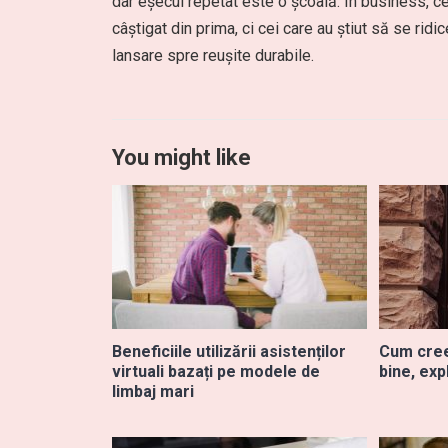
dar eșecul repetat este o școală. În business, c
câștigat din prima, ci cei care au știut să se r
lansare spre reușite durabile.
You might like
Beneficiile utilizării asistenților
Cum cree
virtuali bazați pe modele de
bine, exp
limbaj mari