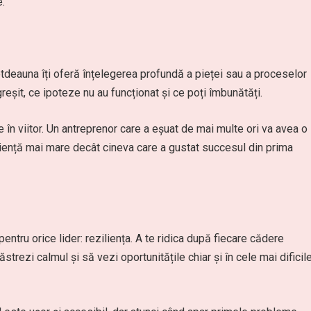
.
otdeauna îți oferă înțelegerea profundă a pieței sau a proceselor
greșit, ce ipoteze nu au funcționat și ce poți îmbunătăți.
 în viitor. Un antreprenor care a eșuat de mai multe ori va avea o
ziliență mai mare decât cineva care a gustat succesul din prima
entru orice lider: reziliența. A te ridica după fiecare cădere
strezi calmul și să vezi oportunitățile chiar și în cele mai dificil