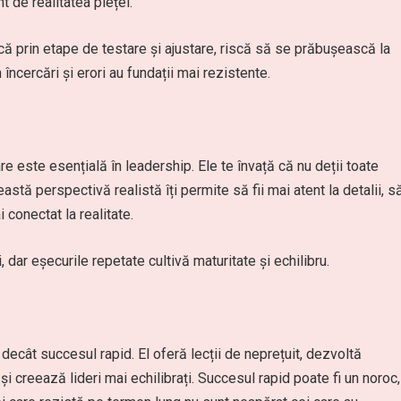
t de realitatea pieței.
ă prin etape de testare și ajustare, riscă să se prăbușească la
 încercări și erori au fundații mai rezistente.
e este esențială în leadership. Ele te învață că nu deții toate
stă perspectivă realistă îți permite să fii mai atent la detalii, s
 conectat la realitate.
 dar eșecurile repetate cultivă maturitate și echilibru.
 decât succesul rapid. El oferă lecții de neprețuit, dezvoltă
 și creează lideri mai echilibrați. Succesul rapid poate fi un noroc,