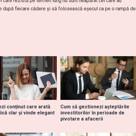
ei care rezistă pe termen lung nu sunt neapărat cei care au
idice după fiecare cădere și să folosească eșecul ca pe o rampă de
zi conținut care arată
Cum să gestionezi așteptările
lică clar și vinde elegant
investitorilor în perioade de
pivotare a afacerii