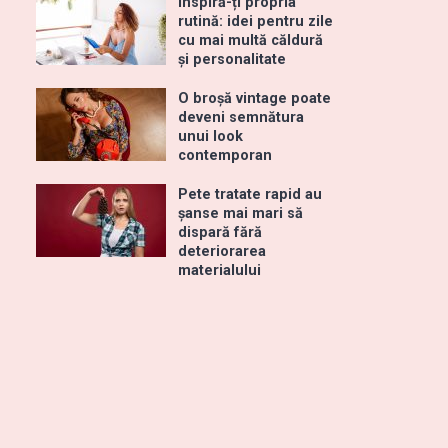
Inspiră-ți propria
rutină: idei pentru zile
cu mai multă căldură
și personalitate
O broșă vintage poate
deveni semnătura
unui look
contemporan
Pete tratate rapid au
șanse mai mari să
dispară fără
deteriorarea
materialului