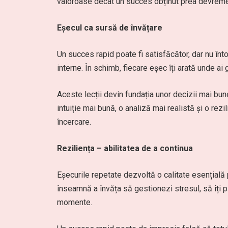
valoroase decât un succes obținut prea devreme
Eșecul ca sursă de învățare
Un succes rapid poate fi satisfăcător, dar nu înt
interne. În schimb, fiecare eșec îți arată unde ai 
Aceste lecții devin fundația unor decizii mai bune
intuiție mai bună, o analiză mai realistă și o re
încercare.
Reziliența – abilitatea de a continua
Eșecurile repetate dezvoltă o calitate esențială p
înseamnă a învăța să gestionezi stresul, să îți pă
momente.