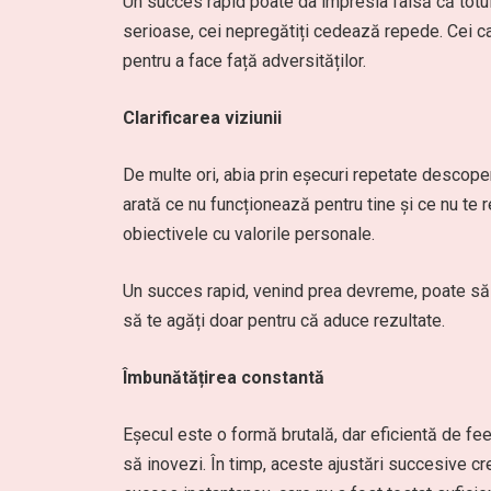
Un succes rapid poate da impresia falsă că totul
serioase, cei nepregătiți cedează repede. Cei car
pentru a face față adversităților.
Clarificarea viziunii
De multe ori, abia prin eșecuri repetate descoper
arată ce nu funcționează pentru tine și ce nu te rep
obiectivele cu valorile personale.
Un succes rapid, venind prea devreme, poate să t
să te agăți doar pentru că aduce rezultate.
Îmbunătățirea constantă
Eșecul este o formă brutală, dar eficientă de fe
să inovezi. În timp, aceste ajustări succesive c