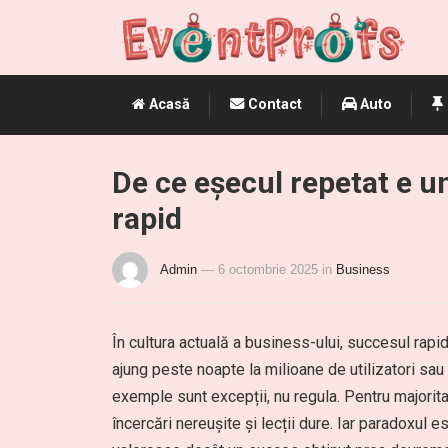
Acasă
Contact
Auto
De ce eșecul repetat e u
rapid
Admin
— 6 octombrie 2025
in
Business
În cultura actuală a business-ului, succesul rap
ajung peste noapte la milioane de utilizatori sau 
exemple sunt excepții, nu regula. Pentru majorit
încercări nereușite și lecții dure. Iar paradoxu