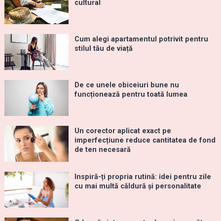
cultural
Cum alegi apartamentul potrivit pentru
stilul tău de viață
De ce unele obiceiuri bune nu
funcționează pentru toată lumea
Un corector aplicat exact pe
imperfecțiune reduce cantitatea de fond
de ten necesară
Inspiră-ți propria rutină: idei pentru zile
cu mai multă căldură și personalitate