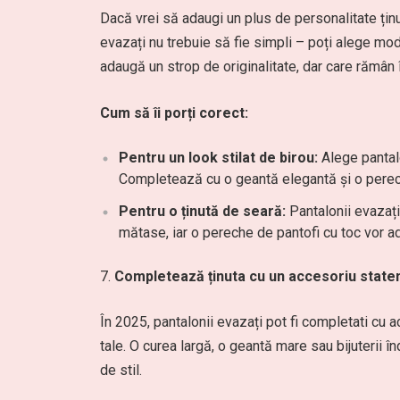
Dacă vrei să adaugi un plus de personalitate ținu
evazați nu trebuie să fie simpli – poți alege mod
adaugă un strop de originalitate, dar care rămân î
Cum să îi porți corect:
Pentru un look stilat de birou:
Alege pantalo
Completează cu o geantă elegantă și o pere
Pentru o ținută de seară:
Pantalonii evazați 
mătase, iar o pereche de pantofi cu toc vor a
Completează ținuta cu un accesoriu stat
În 2025, pantalonii evazați pot fi completati cu
tale. O curea largă, o geantă mare sau bijuterii în
de stil.