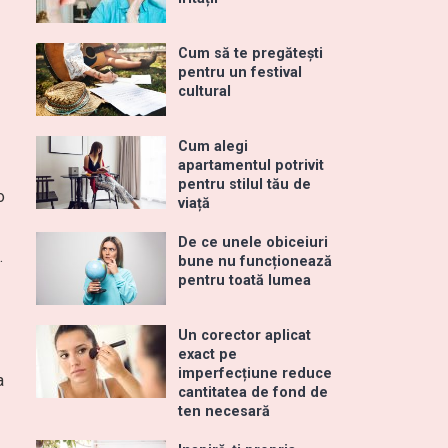
ă
Cum să te pregătești
pentru un festival
cultural
Cum alegi
apartamentul potrivit
pentru stilul tău de
o
viață
De ce unele obiceiuri
.
bune nu funcționează
pentru toată lumea
Un corector aplicat
exact pe
imperfecțiune reduce
a
cantitatea de fond de
ten necesară