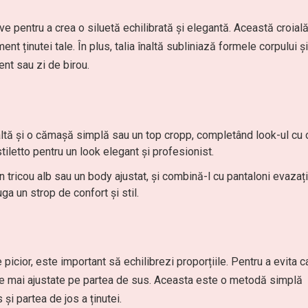
ve pentru a crea o siluetă echilibrată și elegantă. Această croial
t ținutei tale. În plus, talia înaltă subliniază formele corpului și
ent sau zi de birou.
naltă și o cămașă simplă sau un top cropp, completând look-ul cu 
iletto pentru un look elegant și profesionist.
 tricou alb sau un body ajustat, și combină-l cu pantaloni evazați
a un strop de confort și stil.
picior, este important să echilibrezi proporțiile. Pentru a evita c
ese mai ajustate pe partea de sus. Aceasta este o metodă simplă
și partea de jos a ținutei.