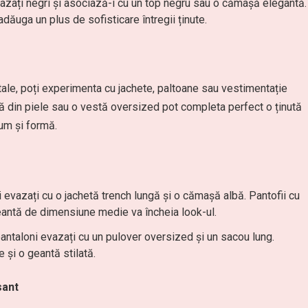
azați negri și asociază-i cu un top negru sau o cămașă elegantă.
adăuga un plus de sofisticare întregii ținute.
 tale, poți experimenta cu jachete, paltoane sau vestimentație
ă din piele sau o vestă oversized pot completa perfect o ținută
lum și formă.
 evazați cu o jachetă trench lungă și o cămașă albă. Pantofii cu
eantă de dimensiune medie va încheia look-ul.
ntaloni evazați cu un pulover oversized și un sacou lung.
și o geantă stilată.
sant