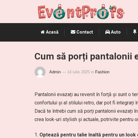
Acasă
Contact
Auto
Cum să porți pantalonii 
Admin
— 14 iulie 2025
in
Fashion
Pantalonii evazați au revenit în forță și sunt o 
confortului și al stilului retro, dar pot fi integra
Dacă te întrebi cum să porți pantalonii evazați în
crea look-uri stylish și actuale, potrivite pentru 
Optează pentru talie înaltă pentru un look