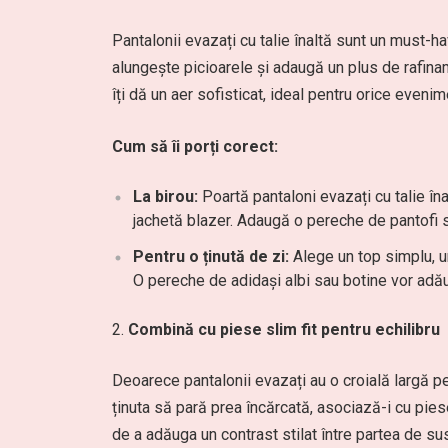
Pantalonii evazați cu talie înaltă sunt un must-ha
alungește picioarele și adaugă un plus de rafinamen
îți dă un aer sofisticat, ideal pentru orice evenim
Cum să îi porți corect:
La birou:
Poartă pantaloni evazați cu talie î
jachetă blazer. Adaugă o pereche de pantofi st
Pentru o ținută de zi:
Alege un top simplu, un
O pereche de adidași albi sau botine vor adăug
Combină cu piese slim fit pentru echilibru
Deoarece pantalonii evazați au o croială largă pe 
ținuta să pară prea încărcată, asociază-i cu pi
de a adăuga un contrast stilat între partea de sus 