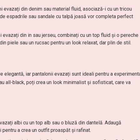
 evazați din denim sau material fluid, asociază-i cu un tricou
de espadrile sau sandale cu talpă joasă vor completa perfect
 evazați din in sau jerseu, combinați cu un top fluid și o pereche
n piele sau un rucsac pentru un look relaxat, dar plin de stil.
elegantă, iar pantalonii evazați sunt ideali pentru a experiment
u all-black, poți crea un look minimalist și sofisticat, care va
azați albi cu un top alb sau o bluză din dantelă. Adaugă
 pentru a crea un outfit proaspăt și rafinat.