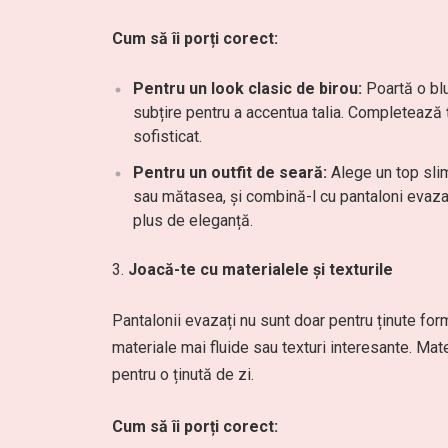
Cum să îi porți corect:
Pentru un look clasic de birou:
Poartă o blu
subțire pentru a accentua talia. Completează ț
sofisticat.
Pentru un outfit de seară:
Alege un top slim 
sau mătasea, și combină-l cu pantaloni evazaț
plus de eleganță.
Joacă-te cu materialele și texturile
Pantalonii evazați nu sunt doar pentru ținute form
materiale mai fluide sau texturi interesante. Mat
pentru o ținută de zi.
Cum să îi porți corect: