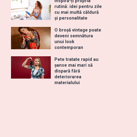
Inspiră-ți propria
rutină: idei pentru zile
cu mai multă căldură
și personalitate
O broșă vintage poate
deveni semnătura
unui look
contemporan
Pete tratate rapid au
șanse mai mari să
dispară fără
deteriorarea
materialului