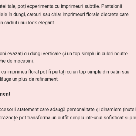
tei tale, poți experimenta cu imprimeuri subtile. Pantalonii
ele în dungi, carouri sau chiar imprimeuri florale discrete care
n cadrul unui look elegant.
ni evazați cu dungi verticale și un top simplu în culori neutre.
che de mocasini.
cu imprimeu floral pot fi purtați cu un top simplu din satin sau
dăuga un plus de rafinament.
ement
 accesorii statement care adaugă personalitate și dinamism ținutei
drăznețe pot transforma un outfit simplu într-unul sofisticat și pli