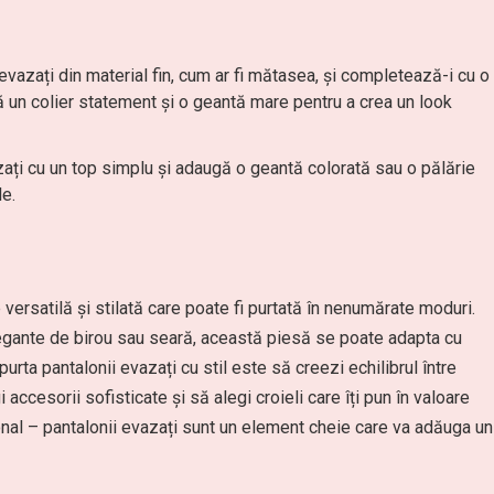
vazați din material fin, cum ar fi mătasea, și completează-i cu o
ă un colier statement și o geantă mare pentru a crea un look
ați cu un top simplu și adaugă o geantă colorată sau o pălărie
le.
ersatilă și stilată care poate fi purtată în nenumărate moduri.
 elegante de birou sau seară, această piesă se poate adapta cu
 purta pantalonii evazați cu stil este să creezi echilibrul între
 accesorii sofisticate și să alegi croieli care îți pun în valoare
rsonal – pantalonii evazați sunt un element cheie care va adăuga un