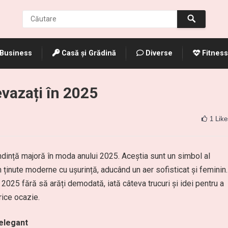
Business
Casă și Grădină
Diverse
Fitness
evazați în 2025
1
Like
tendință majoră în moda anului 2025. Aceștia sunt un simbol al
ți în ținute moderne cu ușurință, aducând un aer sofisticat și feminin.
 2025 fără să arăți demodată, iată câteva trucuri și idei pentru a
orice ocazie.
 elegant