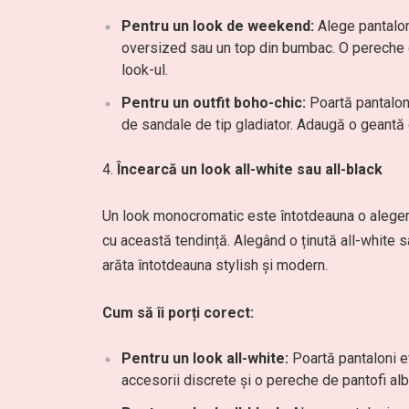
Pentru un look de weekend:
Alege pantaloni
oversized sau un top din bumbac. O pereche 
look-ul.
Pentru un outfit boho-chic:
Poartă pantaloni
de sandale de tip gladiator. Adaugă o geantă di
Încearcă un look all-white sau all-black
Un look monocromatic este întotdeauna o alegere 
cu această tendință. Alegând o ținută all-white sa
arăta întotdeauna stylish și modern.
Cum să îi porți corect:
Pentru un look all-white:
Poartă pantaloni ev
accesorii discrete și o pereche de pantofi albi