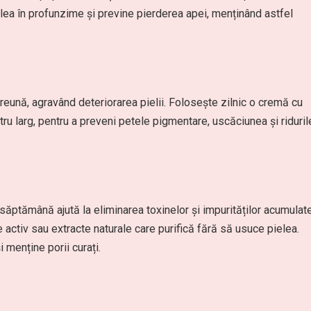
elea în profunzime și previne pierderea apei, menținând astfel
eună, agravând deteriorarea pielii. Folosește zilnic o cremă cu
ru larg, pentru a preveni petele pigmentare, uscăciunea și riduril
ăptămână ajută la eliminarea toxinelor și impurităților acumulate
activ sau extracte naturale care purifică fără să usuce pielea.
 menține porii curați.