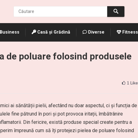
Business
Casă și Grădină
Diverse
Fitness
ea de poluare folosind produsele
1
Like
ici ai sănătății pielii, afectând nu doar aspectul, ci și funcția de
lele fine pătrund în pori și pot provoca iritații, îmbătrânire
flamatorii. Din fericire, există produse special create pentru a
operim împreună cum să îți protejezi pielea de poluare folosind