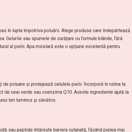
 pas în lupta împotriva poluării. Alege produse care îndepărtează
elea. Gelurile sau spumele de curățare cu formule blânde, fără
atural al pielii. Apa micelară este o opțiune excelentă pentru
i de poluare și protejează celulele pielii. Încorporă în rutina ta
act de ceai verde sau coenzima Q10. Aceste ingrediente ajută la
unui ten luminos și sănătos.
idă sau peptide întărește bariera cutanată, făcând pielea mai