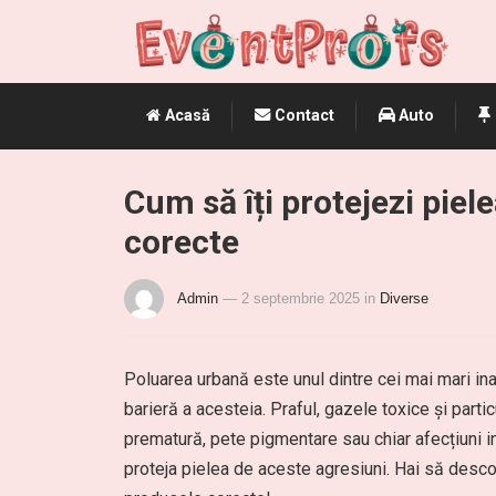
Acasă
Contact
Auto
Cum să îți protejezi piel
corecte
Admin
— 2 septembrie 2025
in
Diverse
Poluarea urbană este unul dintre cei mai mari inam
barieră a acesteia. Praful, gazele toxice și particu
prematură, pete pigmentare sau chiar afecțiuni in
proteja pielea de aceste agresiuni. Hai să desc