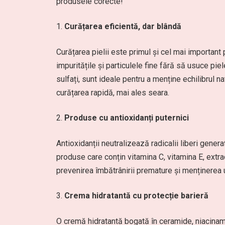
produsele corecte!
Curățarea eficientă, dar blândă
Curățarea pielii este primul și cel mai important
impuritățile și particulele fine fără să usuce pi
sulfați, sunt ideale pentru a menține echilibrul n
curățarea rapidă, mai ales seara.
Produse cu antioxidanți puternici
Antioxidanții neutralizează radicalii liberi generaț
produse care conțin vitamina C, vitamina E, extr
prevenirea îmbătrânirii premature și menținerea 
Crema hidratantă cu protecție barieră
O cremă hidratantă bogată în ceramide, niacinam