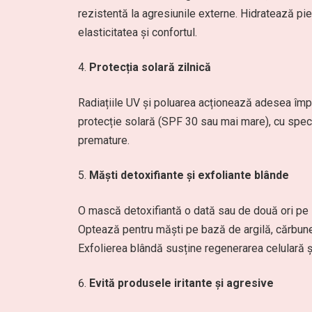
rezistentă la agresiunile externe. Hidratează pi
elasticitatea și confortul.
Protecția solară zilnică
Radiațiile UV și poluarea acționează adesea împr
protecție solară (SPF 30 sau mai mare), cu spect
premature.
Măști detoxifiante și exfoliante blânde
O mască detoxifiantă o dată sau de două ori pe s
Optează pentru măști pe bază de argilă, cărbune 
Exfolierea blândă susține regenerarea celulară și
Evită produsele iritante și agresive