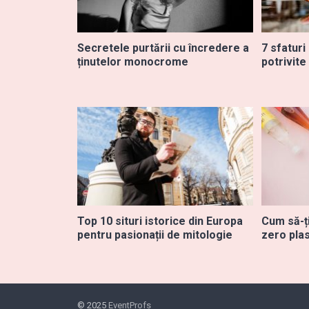
Secretele purtării cu încredere a
7 sfaturi
ținutelor monocrome
potrivite
Top 10 situri istorice din Europa
Cum să-ți
pentru pasionații de mitologie
zero plas
© 2025
EventProfs