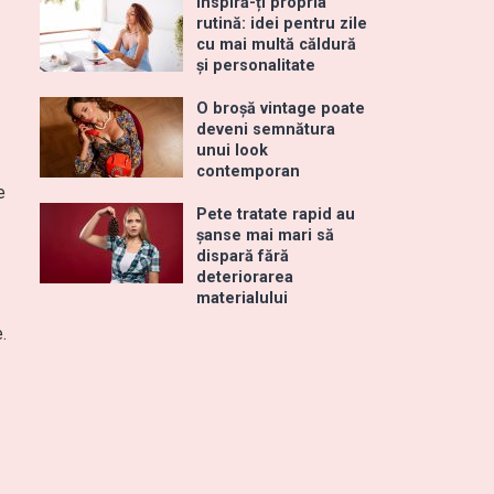
Inspiră-ți propria
rutină: idei pentru zile
cu mai multă căldură
și personalitate
O broșă vintage poate
deveni semnătura
unui look
contemporan
e
Pete tratate rapid au
șanse mai mari să
dispară fără
deteriorarea
materialului
.