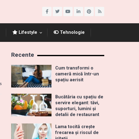
Lifestyle
Tehnologie
Recente
Cum transformi o
cameră mică într-un
spațiu aerisit
s
Bucătăria cu spațiu de
servire elegant: tăvi,
suporturi, lumini și
detalii de restaurant
Lama tocită crește
frecarea și riscul de
iritații