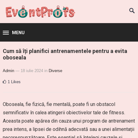
MENU
Cum să îți planifici antrenamentele pentru a evita
oboseala
Admin
— 18 iulie 2024
in
Diverse
1
Likes
Oboseala, fie fizică, fie mentală, poate fi un obstacol
semnificativ în calea atingerii obiectivelor tale de fitness.
Aceasta poate apărea din cauza unui program de antrenament
prea intens, a lipsei de odihnă adecvată sau a unei alimentații
necorespunzătoare. Este esențial să înțelegi cauzele și