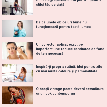
Cum alegi apartamentul potrivit pentru
stilul tău de viață
De ce unele obiceiuri bune nu
funcționează pentru toată lumea
Un corector aplicat exact pe
imperfecțiune reduce cantitatea de fond
de ten necesară
Inspiră-ți propria rutină: idei pentru zile
cu mai multă căldură și personalitate
O broșă vintage poate deveni semnătura
unui look contemporan