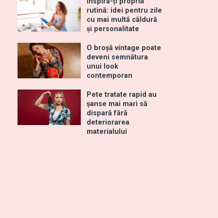
Inspiră-ți propria
rutină: idei pentru zile
cu mai multă căldură
și personalitate
O broșă vintage poate
deveni semnătura
unui look
contemporan
Pete tratate rapid au
șanse mai mari să
dispară fără
deteriorarea
materialului
u