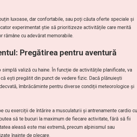
uțin luxoase, dar confortabile, sau poți căuta oferte speciale și
cator experimentat știe să prioritizeze activitățile care merită
vor rămâne cu adevărat memorabile.
entul: Pregătirea pentru aventură
implă valiză cu haine. În funcție de activitățile planificate, va
i că ești pregătit din punct de vedere fizic. Dacă plănuiești
adecvată, îmbrăcăminte pentru diverse condiții meteorologice și
e cu exerciții de întărire a musculaturii și antrenamente cardio c
putea să te bucuri la maximum de fiecare activitate, fără să fii
vitatea aleasă este mai extremă, precum alpinismul sau
izate înainte de plecare.