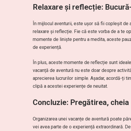
Relaxare și reflecție: Bucur
În mijlocul aventurii, este ușor să fii copleșit de a
relaxare și reflecție. Fie că este vorba de a te 
momente de liniște pentru a medita, aceste pauze
de experiență.
În plus, aceste momente de reflecție sunt ideale 
vacanță de aventură nu este doar despre activită
aprecierea lucrurilor simple. Așadar, acordă-ți ti
clipă a acestei experiențe de neuitat.
Concluzie: Pregătirea, cheia
Organizarea unei vacanțe de aventură poate părea
vei avea parte de o experiență extraordinară. De 