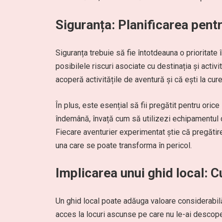
Siguranța: Planificarea pentr
Siguranța trebuie să fie întotdeauna o prioritate
posibilele riscuri asociate cu destinația și activi
acoperă activitățile de aventură și că ești la cur
În plus, este esențial să fii pregătit pentru oric
îndemână, învață cum să utilizezi echipamentul 
Fiecare aventurier experimentat știe că pregătir
una care se poate transforma în pericol.
Implicarea unui ghid local: 
Un ghid local poate adăuga valoare considerabilă 
acces la locuri ascunse pe care nu le-ai descoper