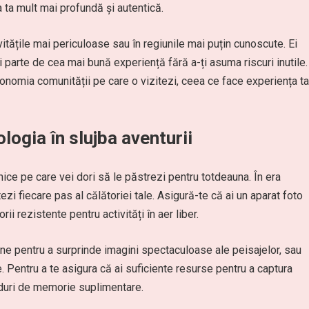
a ta mult mai profundă și autentică.
itățile mai periculoase sau în regiunile mai puțin cunoscute. Ei
i parte de cea mai bună experiență fără a-ți asuma riscuri inutile.
 economia comunității pe care o vizitezi, ceea ce face experiența ta
logia în slujba aventurii
ce pe care vei dori să le păstrezi pentru totdeauna. În era
zi fiecare pas al călătoriei tale. Asigură-te că ai un aparat foto
i rezistente pentru activități în aer liber.
one pentru a surprinde imagini spectaculoase ale peisajelor, sau
ale. Pentru a te asigura că ai suficiente resurse pentru a captura
carduri de memorie suplimentare.