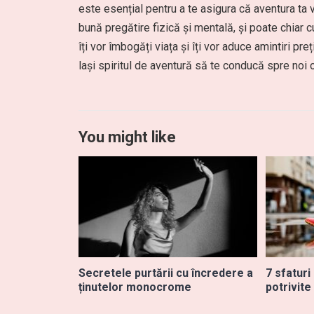
este esențial pentru a te asigura că aventura ta v
bună pregătire fizică și mentală, și poate chiar c
îți vor îmbogăți viața și îți vor aduce amintiri pr
lași spiritul de aventură să te conducă spre noi o
You might like
Secretele purtării cu încredere a
7 sfaturi
ținutelor monocrome
potrivite