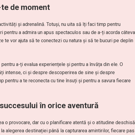
ă-te de moment
ctivități și adrenalină. Totuși, nu uita să îți faci timp pentru
opri pentru a admira un apus spectaculos sau de a-ți acorda câteva
 te vor ajuta să te conectezi cu natura și să te bucuri pe deplin
pentru a-ți evalua experiențele și pentru a învăța din ele. O
ți intense, ci și despre descoperirea de sine și despre
mp pentru a te reconecta cu tine însuți și pentru a savura fiecare
 succesului în orice aventură
 o provocare, dar cu o planificare atentă și o atitudine deschisă
la alegerea destinației până la capturarea amintirilor, fiecare pas