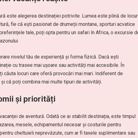
ră este alegerea destinației potrivite. Lumea este plină de locur
tură, fie că ești pasionat de drumeții montane, sporturi acvatice
referințele tale, poți opta pentru un safari în Africa, o excursie d
azonului.
rare nivelul tău de experiență și forma fizică. Dacă ești
inație cu trasee mai ușoare sau activități mai accesibile. În
i căuta locuri care oferă provocări mai mari. Indiferent de
și că poți combina mai multe tipuri de activități.
mii și priorități
 vacanței de aventură. Odată ce ai stabilit destinația, este timpul
, cazarea, mesele, echipamentul necesar și costurile pentru
 pentru cheltuieli neprevăzute, cum ar fi taxele suplimentare sau