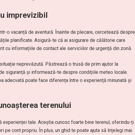
u imprevizibil
 într-o vacanță de aventură. Înainte de plecare, cercetează despre
tățile planificate. Asigură-te că ai asigurare de călătorie care
ent cu informațiile de contact ale serviciilor de urgență din zonă.
e situație neprevăzută. Păstrează o trusă de prim ajutor la
de siguranță și informează-te despre condițiile meteo locale.
ea adecvată poate face diferența între o experiență minunată și
Cunoașterea terenului
experienței tale. Aceștia cunosc foarte bine terenul, oferindu-ți
i pe cont propriu. În plus, un ghid te poate ajuta să înțelegi mai