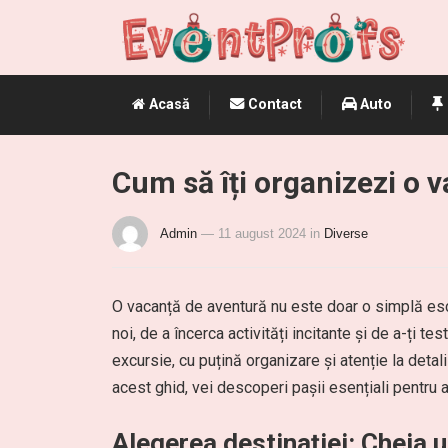
Acasă
Contact
Auto
Cum să îți organizezi o 
Admin
— 11 august 2024
in
Diverse
O vacanță de aventură nu este doar o simplă escap
noi, de a încerca activități incitante și de a-ți te
excursie, cu puțină organizare și atenție la detali
acest ghid, vei descoperi pașii esențiali pentru
Alegerea destinației: Cheia u