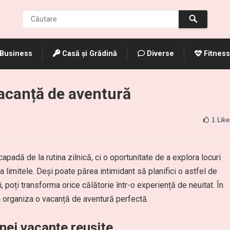
Business
Casă și Grădină
Diverse
Fitness
vacanță de aventură
1
Like
adă de la rutina zilnică, ci o oportunitate de a explora locuri
sta limitele. Deși poate părea intimidant să planifici o astfel de
i, poți transforma orice călătorie într-o experiență de neuitat. În
 a organiza o vacanță de aventură perfectă.
nei vacanțe reușite