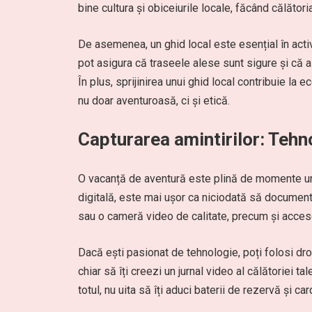
bine cultura și obiceiurile locale, făcând călători
De asemenea, un ghid local este esențial în activ
pot asigura că traseele alese sunt sigure și că a
În plus, sprijinirea unui ghid local contribuie la
nu doar aventuroasă, ci și etică.
Capturarea amintirilor: Tehno
O vacanță de aventură este plină de momente uni
digitală, este mai ușor ca niciodată să documente
sau o cameră video de calitate, precum și accesori
Dacă ești pasionat de tehnologie, poți folosi dr
chiar să îți creezi un jurnal video al călătoriei t
totul, nu uita să îți aduci baterii de rezervă și 