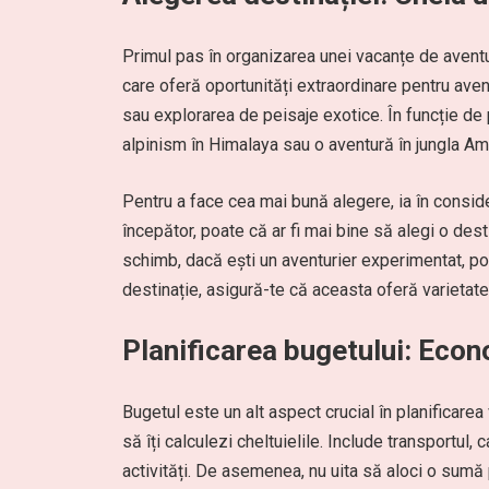
Primul pas în organizarea unei vacanțe de aventu
care oferă oportunități extraordinare pentru aven
sau explorarea de peisaje exotice. În funcție de p
alpinism în Himalaya sau o aventură în jungla Am
Pentru a face cea mai bună alegere, ia în conside
începător, poate că ar fi mai bine să alegi o dest
schimb, dacă ești un aventurier experimentat, poț
destinație, asigură-te că aceasta oferă varietate 
Planificarea bugetului: Econo
Bugetul este un alt aspect crucial în planificarea
să îți calculezi cheltuielile. Include transportul
activități. De asemenea, nu uita să aloci o sumă