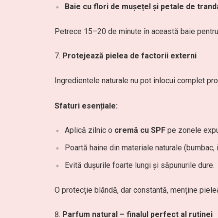
Baie cu flori de mușețel și petale de trand
Petrece 15–20 de minute în această baie pentru 
Protejează pielea de factorii externi
Ingredientele naturale nu pot înlocui complet prot
Sfaturi esențiale:
Aplică zilnic o
cremă cu SPF
pe zonele expus
Poartă haine din materiale naturale (bumbac, i
Evită dușurile foarte lungi și săpunurile dure.
O protecție blândă, dar constantă, menține piele
Parfum natural – finalul perfect al rutinei