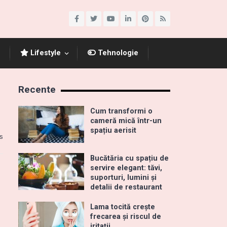
Lifestyle
Tehnologie
Recente
Cum transformi o
cameră mică într-un
spațiu aerisit
s
Bucătăria cu spațiu de
servire elegant: tăvi,
suporturi, lumini și
detalii de restaurant
Lama tocită crește
frecarea și riscul de
iritații