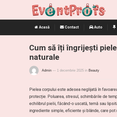
Acasă
Contact
Auto
Cum să îți îngrijești pie
naturale
Admin
— 1 decembrie 2025
in
Beauty
Pielea corpului este adesea neglijată în favoarea 
protecție. Poluarea, stresul, schimbările de temp
echilibrul pielii, făcând-o uscată, ternă sau lipsi
ingrediente simple, eficiente și blânde, care pot 