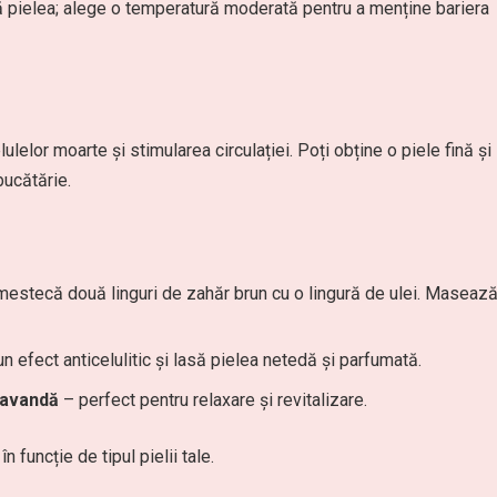
ă pielea; alege o temperatură moderată pentru a menține bariera
lelor moarte și stimularea circulației. Poți obține o piele fină și
bucătărie.
estecă două linguri de zahăr brun cu o lingură de ulei. Maseaz
n efect anticelulitic și lasă pielea netedă și parfumată.
 lavandă
– perfect pentru relaxare și revitalizare.
funcție de tipul pielii tale.