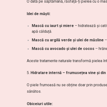
O dată pe săptămână, răsfață-ți pielea cu o masc
Idei de măști:
Mască cu iaurt și miere
– hidratează și cati
apă călduță.
Mască cu argilă verde și ulei de măsline
– 
Mască cu avocado și ulei de cocos
– hrăne
Aceste tratamente naturale transformă pielea în
Hidratare internă – frumusețea vine și din 
O piele frumoasă nu se obține doar prin produse 
sănătos.
Obiceiuri utile: