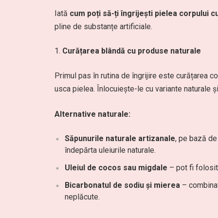
Iată
cum poți să-ți îngrijești pielea corpului 
pline de substanțe artificiale.
Curățarea blândă cu produse naturale
Primul pas în rutina de îngrijire este curățarea c
usca pielea. Înlocuiește-le cu variante naturale și
Alternative naturale:
Săpunurile naturale artizanale
, pe bază de
îndepărta uleiurile naturale.
Uleiul de cocos sau migdale
– pot fi folosi
Bicarbonatul de sodiu și mierea
– combinate
neplăcute.