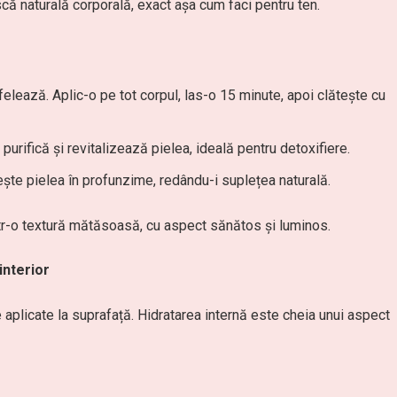
ă naturală corporală, exact așa cum faci pentru ten.
felează. Aplic-o pe tot corpul, las-o 15 minute, apoi clătește cu
purifică și revitalizează pielea, ideală pentru detoxifiere.
ște pielea în profunzime, redându-i suplețea naturală.
tr-o textură mătăsoasă, cu aspect sănătos și luminos.
interior
aplicate la suprafață. Hidratarea internă este cheia unui aspect