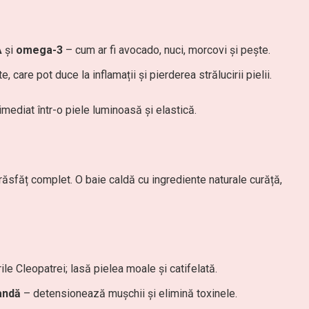
A
și
omega-3
– cum ar fi avocado, nuci, morcovi și pește.
 care pot duce la inflamații și pierderea strălucirii pielii.
imediat într-o piele luminoasă și elastică.
răsfăț complet. O baie caldă cu ingrediente naturale curăță,
rile Cleopatrei; lasă pielea moale și catifelată.
andă
– detensionează mușchii și elimină toxinele.