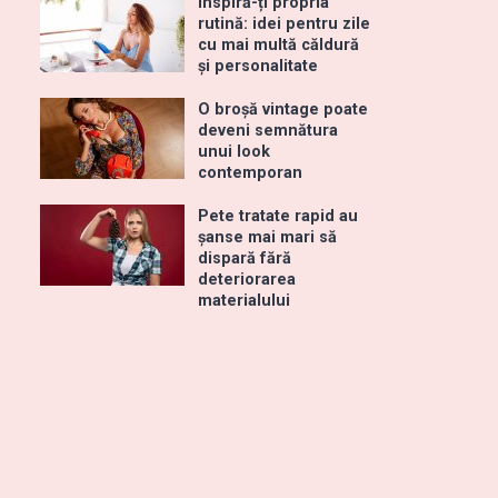
Inspiră-ți propria
rutină: idei pentru zile
cu mai multă căldură
și personalitate
O broșă vintage poate
deveni semnătura
unui look
contemporan
Pete tratate rapid au
șanse mai mari să
dispară fără
deteriorarea
ă
materialului