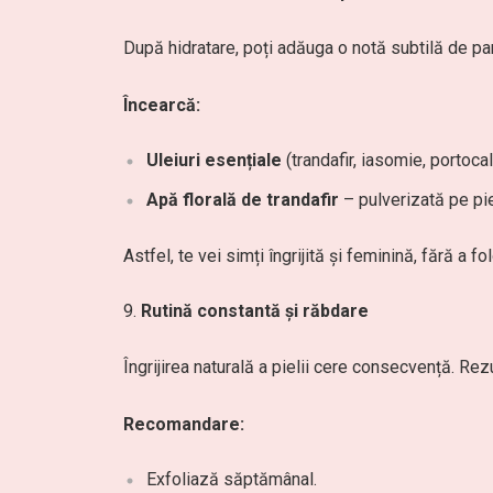
După hidratare, poți adăuga o notă subtilă de p
Încearcă:
Uleiuri esențiale
(trandafir, iasomie, portoca
Apă florală de trandafir
– pulverizată pe pie
Astfel, te vei simți îngrijită și feminină, fără a f
Rutină constantă și răbdare
Îngrijirea naturală a pielii cere consecvență. Rez
Recomandare:
Exfoliază săptămânal.