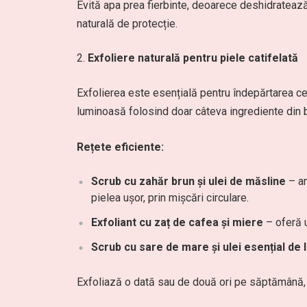
Evită apa prea fierbinte, deoarece deshidrateaz
naturală de protecție.
Exfoliere naturală pentru piele catifelată
Exfolierea este esențială pentru îndepărtarea celu
luminoasă folosind doar câteva ingrediente din 
Rețete eficiente:
Scrub cu zahăr brun și ulei de măsline
– am
pielea ușor, prin mișcări circulare.
Exfoliant cu zaț de cafea și miere
– oferă u
Scrub cu sare de mare și ulei esențial de
Exfoliază o dată sau de două ori pe săptămână, în 