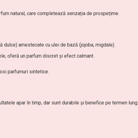
arfum natural, care completează senzația de prospețime.
lă dulce) amestecate cu ulei de bază (jojoba, migdale).
le, oferă un parfum discret și efect calmant.
olosi parfumuri sintetice.
ultatele apar în timp, dar sunt durabile și benefice pe termen lung