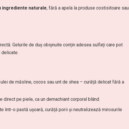
cu ingrediente naturale
, fără a apela la produse costisitoare sau
orectă. Gelurile de duș obișnuite conțin adesea sulfați care pot
 delicate.
 ulei de măsline, cocos sau unt de shea – curăță delicat fără a
te direct pe piele, ca un demachiant corporal blând.
 într-o pastă ușoară, curăță porii și neutralizează mirosurile