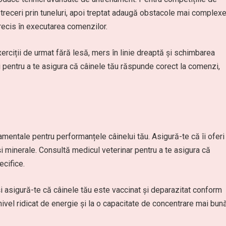
și treceri prin tuneluri, apoi treptat adaugă obstacole mai complexe
precis în executarea comenzilor.
erciții de urmat fără lesă, mers în linie dreaptă și schimbarea
i pentru a te asigura că câinele tău răspunde corect la comenzi,
i
damentale pentru performanțele câinelui tău. Asigură-te că îi oferi
 și minerale. Consultă medicul veterinar pentru a te asigura că
ecifice.
 și asigură-te că câinele tău este vaccinat și deparazitat conform
ivel ridicat de energie și la o capacitate de concentrare mai bun