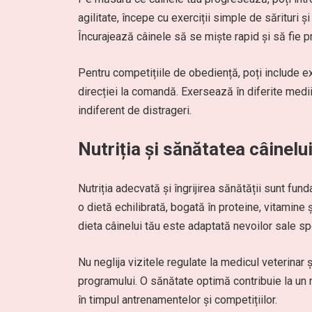
agilitate, începe cu exerciții simple de sărituri 
Încurajează câinele să se miște rapid și să fie 
Pentru competițiile de obediență, poți include ex
direcției la comandă. Exersează în diferite medi
indiferent de distrageri.
Nutriția și sănătatea câinelu
Nutriția adecvată și îngrijirea sănătății sunt fun
o dietă echilibrată, bogată în proteine, vitamine
dieta câinelui tău este adaptată nevoilor sale sp
Nu neglija vizitele regulate la medicul veterinar
programului. O sănătate optimă contribuie la un n
în timpul antrenamentelor și competițiilor.