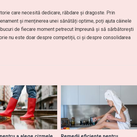
torie care necesită dedicare, răbdare și dragoste. Prin
renament și menținerea unei sănătăți optime, poți ajuta câinele
te bucuri de fiecare moment petrecut împreună și să sărbătorești
torie nu este doar despre competiții, ci și despre consolidarea
 pentru a alege cizmele
Remedii eficiente pentru