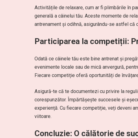
Activitățile de relaxare, cum ar fi plimbările în 
generală a câinelui tău. Aceste momente de relax
antrenament și odihnă, asigurându-se astfel că c
Participarea la competiții: P
Odată ce câinele tău este bine antrenat și pregăt
evenimente locale sau de mică anvergură, pentru a
Fiecare competiție oferă oportunități de învățare
Asigură-te că te documentezi cu privire la regulil
corespunzător. Împărtășește succesele și eșecuri
experiență. Cu fiecare competiție, veți deveni am
viitoare.
Concluzie: O călătorie de s