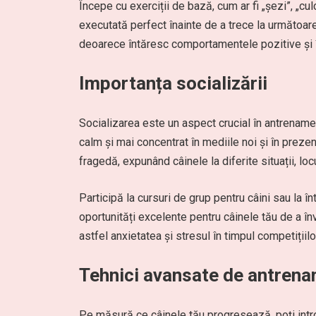
Începe cu exerciții de bază, cum ar fi „șezi”, „cu
executată perfect înainte de a trece la următoar
deoarece întăresc comportamentele pozitive și î
Importanța socializării
Socializarea este un aspect crucial în antrenamen
calm și mai concentrat în mediile noi și în prezen
fragedă, expunând câinele la diferite situații, loc
Participă la cursuri de grup pentru câini sau la în
oportunități excelente pentru câinele tău de a î
astfel anxietatea și stresul în timpul competițiilo
Tehnici avansate de antren
Pe măsură ce câinele tău progresează, poți intr