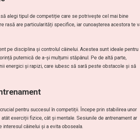
să alegi tipul de competiție care se potrivește cel mai bine
re rasă are particularități specifice, iar cunoașterea acestora te v
t pe disciplina și controlul câinelui. Acestea sunt ideale pentru
orință puternică de a-și mulțumi stăpânul. Pe de altă parte,
nii energici și rapizi, care iubesc să sară peste obstacole și să
antrenament
ucial pentru succesul în competiții. Începe prin stabilirea unor
atât exerciții fizice, cât și mentale. Sesiunile de antrenament ar
e interesul câinelui și a evita oboseala.