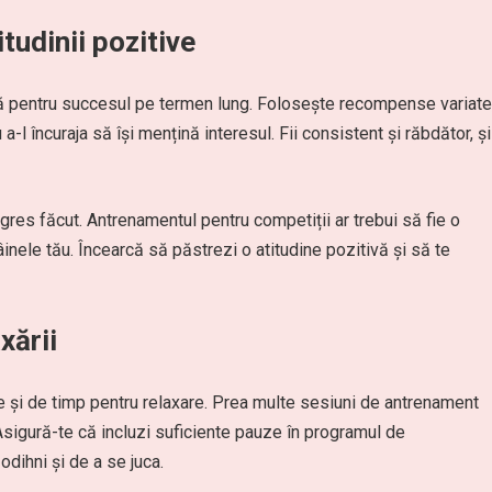
tudinii pozitive
lă pentru succesul pe termen lung. Folosește recompense variate
 a-l încuraja să își mențină interesul. Fii consistent și răbdător, și
gres făcut. Antrenamentul pentru competiții ar trebui să fie o
câinele tău. Încearcă să păstrezi o atitudine pozitivă și să te
xării
ze și de timp pentru relaxare. Prea multe sesiuni de antrenament
Asigură-te că incluzi suficiente pauze în programul de
odihni și de a se juca.