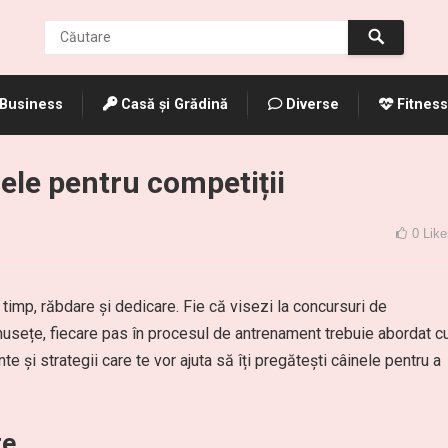
Business
Casă și Grădină
Diverse
Fitness
nele pentru competiții
0
Like
timp, răbdare și dedicare. Fie că visezi la concursuri de
umusețe, fiecare pas în procesul de antrenament trebuie abordat c
te și strategii care te vor ajuta să îți pregătești câinele pentru a
te