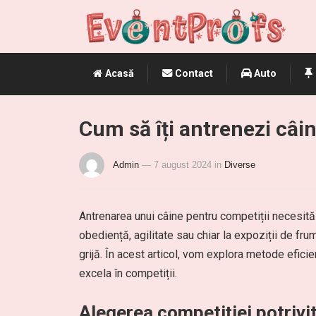
Acasă
Contact
Auto
Cum să îți antrenezi câi
Admin
— 7 august 2024
in
Diverse
Antrenarea unui câine pentru competiții necesită 
obediență, agilitate sau chiar la expoziții de fr
grijă. În acest articol, vom explora metode eficien
excela în competiții.
Alegerea competiției potrivi