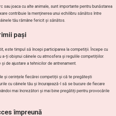
parc sau joaca cu alte animale, sunt importante pentru bunăstarea
are contribuie la menținerea unui echilibru sănătos între
âinele tău rămâne fericit și sănătos.
rimii pași
it, este timpul să începi participarea la competiții. Începe cu
-ți obișnui câinele cu atmosfera și regulile competițiilor.
 și de ajustare a tehnicilor de antrenament.
e și cerințele fiecărei competiții și că te pregătești
le cu câinele tău și încurajează-l să se bucure de fiecare
ândoi mai încrezători și mai bine pregătiți pentru provocările
ucces împreună