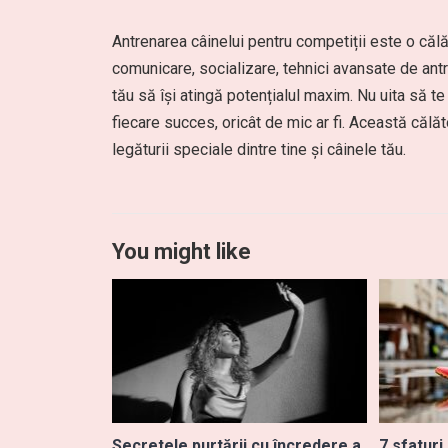
Antrenarea câinelui pentru competiții este o călă
comunicare, socializare, tehnici avansate de ant
tău să își atingă potențialul maxim. Nu uita să 
fiecare succes, oricât de mic ar fi. Această călă
legăturii speciale dintre tine și câinele tău.
You might like
Secretele purtării cu încredere a
7 sfaturi