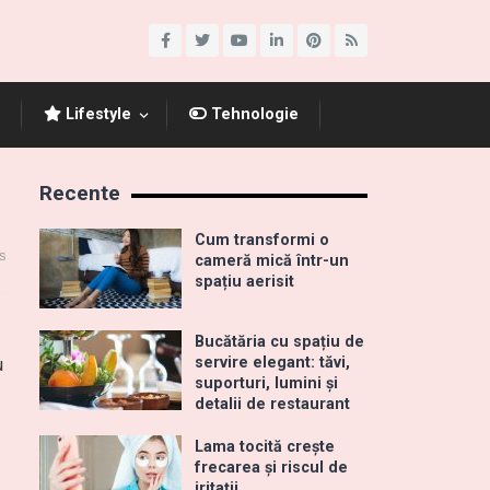
Lifestyle
Tehnologie
Recente
Cum transformi o
s
cameră mică într-un
spațiu aerisit
Bucătăria cu spațiu de
servire elegant: tăvi,
u
suporturi, lumini și
detalii de restaurant
Lama tocită crește
frecarea și riscul de
iritații