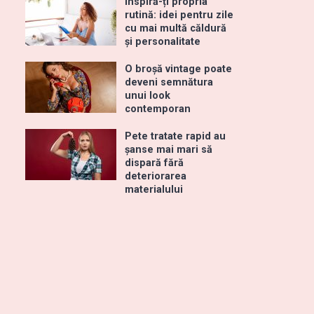
Inspiră-ți propria
rutină: idei pentru zile
cu mai multă căldură
și personalitate
O broșă vintage poate
deveni semnătura
unui look
contemporan
Pete tratate rapid au
șanse mai mari să
dispară fără
deteriorarea
materialului