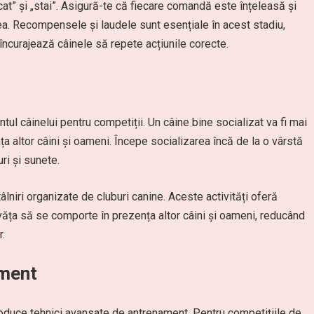
lcat” și „stai”. Asigură-te că fiecare comandă este înțeleasă și
ea. Recompensele și laudele sunt esențiale în acest stadiu,
ncurajează câinele să repete acțiunile corecte.
tul câinelui pentru competiții. Un câine bine socializat va fi mai
ța altor câini și oameni. Începe socializarea încă de la o vârstă
uri și sunete.
tâlniri organizate de cluburi canine. Aceste activități oferă
nvăța să se comporte în prezența altor câini și oameni, reducând
r.
ament
oduce tehnici avansate de antrenament. Pentru competițiile de