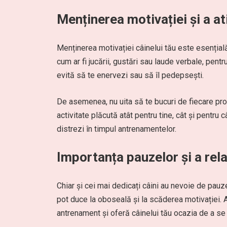
Menținerea motivației și a ati
Menținerea motivației câinelui tău este esenția
cum ar fi jucării, gustări sau laude verbale, pentru
evită să te enervezi sau să îl pedepsești.
De asemenea, nu uita să te bucuri de fiecare pro
activitate plăcută atât pentru tine, cât și pentru 
distrezi în timpul antrenamentelor.
Importanța pauzelor și a rela
Chiar și cei mai dedicați câini au nevoie de pau
pot duce la oboseală și la scăderea motivației. 
antrenament și oferă câinelui tău ocazia de a se 