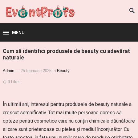
MENU
Cum să identifici produsele de beauty cu adevărat
naturale
Admin
— 25 februarie 2025
in
Beauty
0
Likes
În ultimii ani, interesul pentru produsele de beauty naturale a
crescut semnificativ. Tot mai multe persoane doresc să
opteze pentru cosmetice care nu conțin chimicale dăunătoare
și care sunt prietenoase cu pielea și mediul înconjurător. Cu
toate acestea, în fața unui număr mare de produse etichetate