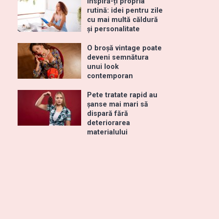
Inspiră-ți propria
rutină: idei pentru zile
cu mai multă căldură
și personalitate
O broșă vintage poate
deveni semnătura
unui look
contemporan
Pete tratate rapid au
șanse mai mari să
dispară fără
deteriorarea
materialului