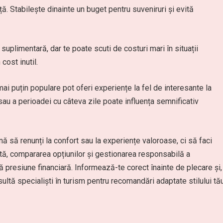
. Stabilește dinainte un buget pentru suveniruri și evită
suplimentară, dar te poate scuti de costuri mari în situații
cost inutil.
 mai puțin populare pot oferi experiențe la fel de interesante la
sau a perioadei cu câteva zile poate influența semnificativ
să renunți la confort sau la experiențe valoroase, ci să faci
entă, compararea opțiunilor și gestionarea responsabilă a
ără presiune financiară. Informează-te corect înainte de plecare și,
sultă specialiști în turism pentru recomandări adaptate stilului tă