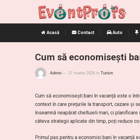
Acasă
Contact
Auto
Cum să economisești ban
Admin
— 17 martie 2026
in
Turism
Cum să economisești bani în vacanță este o întreb
context în care prețurile la transport, cazare și s
înseamnă neapărat cheltuieli mari, ci planificare 
câteva strategii aplicate din timp, poți reduce c
Primul pas pentru a economisi bani în vacanță es