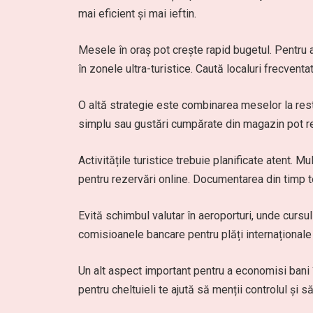
mai eficient și mai ieftin.
Mesele în oraș pot crește rapid bugetul. Pentru 
în zonele ultra-turistice. Caută localuri frecventa
O altă strategie este combinarea meselor la rest
simplu sau gustări cumpărate din magazin pot red
Activitățile turistice trebuie planificate atent. M
pentru rezervări online. Documentarea din timp te 
Evită schimbul valutar în aeroporturi, unde curs
comisioanele bancare pentru plăți internaționale
Un alt aspect important pentru a economisi bani î
pentru cheltuieli te ajută să menții controlul și să