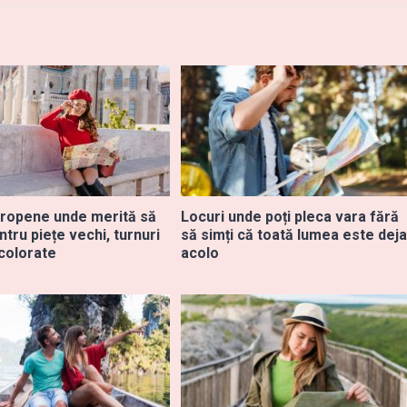
ropene unde merită să
Locuri unde poți pleca vara fără
tru piețe vechi, turnuri
să simți că toată lumea este deja
i colorate
acolo