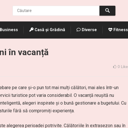
Business
Casă și Grădină
Diverse
Fitness
i în vacanță
0
Like
are pe care și-o pun tot mai mulți călători, mai ales într-un
ervicii turistice pot varia considerabil. O vacanță reușită nu
inteligentă, alegeri inspirate și o bună gestionare a bugetului. Cu
osturile fără să compromiți experiența.
te alegerea perioadei potrivite. Călătoriile în extrasezon sau în