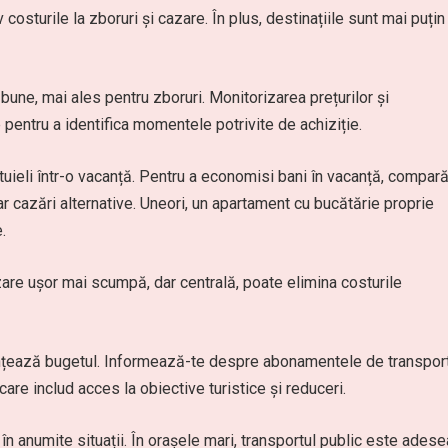
costurile la zboruri și cazare. În plus, destinațiile sunt mai puțin
bune, mai ales pentru zboruri. Monitorizarea prețurilor și
e pentru a identifica momentele potrivite de achiziție.
tuieli într-o vacanță. Pentru a economisi bani în vacanță, compar
ar cazări alternative. Uneori, un apartament cu bucătărie proprie
.
zare ușor mai scumpă, dar centrală, poate elimina costurile
uențează bugetul. Informează-te despre abonamentele de transpor
care includ acces la obiective turistice și reduceri.
în anumite situații. În orașele mari, transportul public este adese