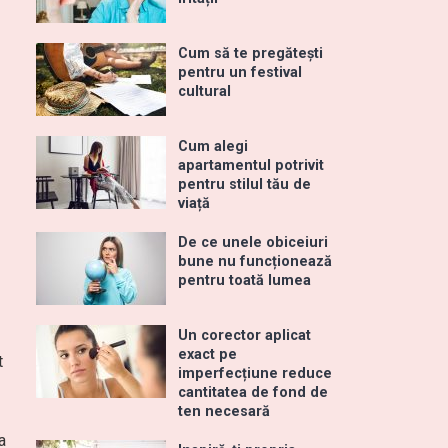
Cum să te pregătești
pentru un festival
cultural
Cum alegi
apartamentul potrivit
ă
pentru stilul tău de
viață
De ce unele obiceiuri
bune nu funcționează
pentru toată lumea
Un corector aplicat
exact pe
t
imperfecțiune reduce
cantitatea de fond de
ten necesară
a