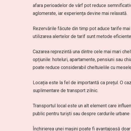
afara perioadelor de vârf pot reduce semnificativ 
aglomerate, iar experiența devine mai relaxată.
Rezervările făcute din timp pot aduce tarife mai 
utilizarea alertelor de tarif sunt metode eficient
Cazarea reprezintă una dintre cele mai mari chel
opțiunile: hoteluri, apartamente, pensiuni sau chi
poate reduce considerabil cheltuielile cu mesele
Locația este la fel de importantă ca prețul. O ca
suplimentare de transport zilnic.
Transportul local este un alt element care infl
public pentru turiști sau despre cardurile urbane 
Închirierea unei mașini poate fi avantajoasă doar 