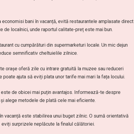
a economisi bani în vacanță, evită restaurantele amplasate direct
te de localnici, unde raportul calitate-preț este mai bun.
aurant cu cumpărături din supermarketuri locale. Un mic dejun
uce semnificativ cheltuielile zilnice.
ulte orașe oferă zile cu intrare gratuită la muzee sau reduceri
poate ajuta să eviți plata unor tarife mai mari la fața locului.
ul este de obicei mai puțin avantajos. Informează-te despre
 și alege metodele de plată cele mai eficiente.
n vacanță este stabilirea unui buget zilnic. O sumă orientativă
 eviți surprizele neplăcute la finalul călătoriei.