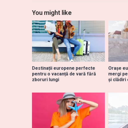
You might like
Destinații europene perfecte
Orașe eu
pentru o vacanță de vară fără
mergi pen
zboruri lungi
și clădir