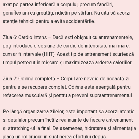
axat pe partea inferioară a corpului, precum fandări,
genuflexiuni cu greutăți, ridicări pe vârfuri. Nu uita să acorzi
atenție tehnicii pentru a evita accidentările.
Ziua 6: Cardio intens – Dacă ești obișnuit cu antrenamentele,
poți introduce o sesiune de cardio de intensitate mai mare,
cum ar fi intervale (HIIT). Acest tip de antrenament scurtează
timpul petrecut în mișcare și maximizează arderea caloriilor.
Ziua 7: Odihnă completă – Corpul are nevoie de această zi
pentru a se recupera complet. Odihna este esențială pentru
refacerea musculară și pentru a preveni supraantrenamentul.
Pe lângă organizarea zilelor, este important să acorzi atenție
și detaliilor precum încălzirea înainte de fiecare antrenament
și stretching-ul la final. De asemenea, hidratarea și alimentația
joacă un rol crucial în susținerea efortului depus.