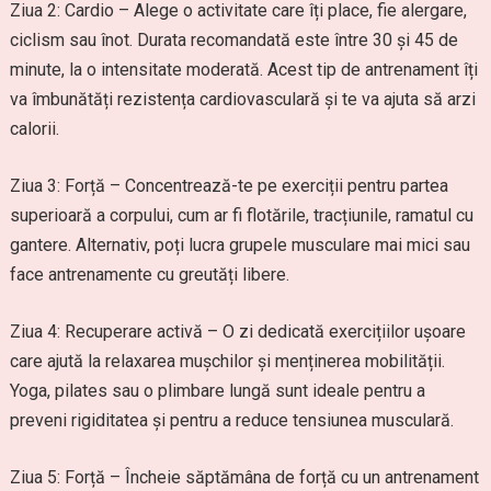
Ziua 2: Cardio – Alege o activitate care îți place, fie alergare,
ciclism sau înot. Durata recomandată este între 30 și 45 de
minute, la o intensitate moderată. Acest tip de antrenament îți
va îmbunătăți rezistența cardiovasculară și te va ajuta să arzi
calorii.
Ziua 3: Forță – Concentrează-te pe exerciții pentru partea
superioară a corpului, cum ar fi flotările, tracțiunile, ramatul cu
gantere. Alternativ, poți lucra grupele musculare mai mici sau
face antrenamente cu greutăți libere.
Ziua 4: Recuperare activă – O zi dedicată exercițiilor ușoare
care ajută la relaxarea mușchilor și menținerea mobilității.
Yoga, pilates sau o plimbare lungă sunt ideale pentru a
preveni rigiditatea și pentru a reduce tensiunea musculară.
Ziua 5: Forță – Încheie săptămâna de forță cu un antrenament