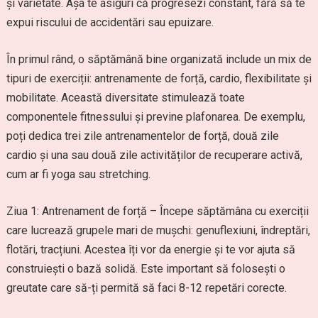
și varietate. Așa te asiguri că progresezi constant, fără să te
expui riscului de accidentări sau epuizare.
În primul rând, o săptămână bine organizată include un mix de
tipuri de exerciții: antrenamente de forță, cardio, flexibilitate și
mobilitate. Această diversitate stimulează toate
componentele fitnessului și previne plafonarea. De exemplu,
poți dedica trei zile antrenamentelor de forță, două zile
cardio și una sau două zile activităților de recuperare activă,
cum ar fi yoga sau stretching.
Ziua 1: Antrenament de forță – Începe săptămâna cu exerciții
care lucrează grupele mari de mușchi: genuflexiuni, îndreptări,
flotări, tracțiuni. Acestea îți vor da energie și te vor ajuta să
construiești o bază solidă. Este important să folosești o
greutate care să-ți permită să faci 8-12 repetări corecte.