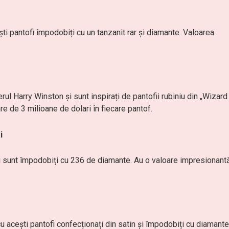
ti pantofi împodobiți cu un tanzanit rar și diamante. Valoarea
erul Harry Winston și sunt inspirați de pantofii rubiniu din „Wizard
are de 3 milioane de dolari în fiecare pantof.
i
 și sunt împodobiți cu 236 de diamante. Au o valoare impresionant
 acești pantofi confecționați din satin și împodobiți cu diamante