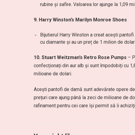
rubine și safire. Valoarea lor ajunge la 1,09 mi
9. Harry Winston’s Marilyn Monroe Shoes
Bijutierul Harry Winston a creat acești pantof
cu diamante și au un preț de 1 milion de dolari
10. Stuart Weitzman’s Retro Rose Pumps
– P
confecționați din aur alb și sunt împodobiți cu 1
milioane de dolari.
Acești pantofi de damă sunt adevărate opere de ar
prețuri care ajung până la zeci de milioane de dol
rafinament pentru cei care își permit să îi achizi