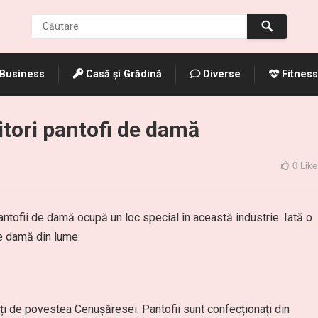
Business
Casă și Grădină
Diverse
Fitness
itori pantofi de damă
0
Like
antofii de damă ocupă un loc special în această industrie. Iată o
de damă din lume:
ați de povestea Cenușăresei. Pantofii sunt confecționați din