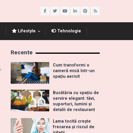
Lifestyle
Tehnologie
Recente
Cum transformi o
s
cameră mică într-un
spațiu aerisit
Bucătăria cu spațiu de
servire elegant: tăvi,
suporturi, lumini și
detalii de restaurant
Lama tocită crește
frecarea și riscul de
iritații