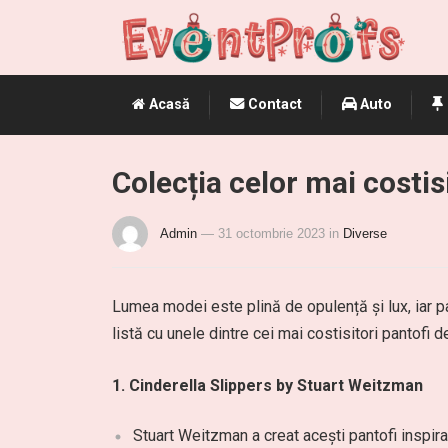
Acasă
Contact
Auto
Colecția celor mai costis
Admin
— 31 octombrie 2023
in
Diverse
Lumea modei este plină de opulență și lux, iar p
listă cu unele dintre cei mai costisitori pantofi 
1. Cinderella Slippers by Stuart Weitzman
Stuart Weitzman a creat acești pantofi inspir