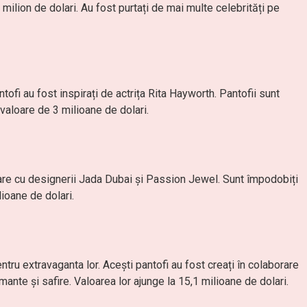
milion de dolari. Au fost purtați de mai multe celebrități pe
ntofi au fost inspirați de actrița Rita Hayworth. Pantofii sunt
o valoare de 3 milioane de dolari.
orare cu designerii Jada Dubai și Passion Jewel. Sunt împodobiți
lioane de dolari.
ru extravaganta lor. Acești pantofi au fost creați în colaborare
nte și safire. Valoarea lor ajunge la 15,1 milioane de dolari.