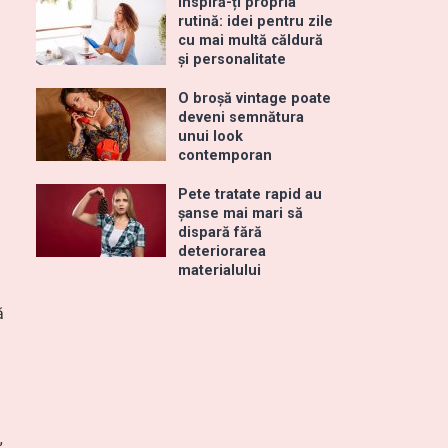
Inspiră-ți propria
rutină: idei pentru zile
cu mai multă căldură
și personalitate
O broșă vintage poate
deveni semnătura
unui look
contemporan
Pete tratate rapid au
șanse mai mari să
dispară fără
deteriorarea
materialului
ă
,