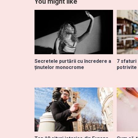
You might like
Secretele purtării cu încredere a
7 sfaturi
ținutelor monocrome
potrivite