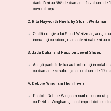
dantelă și au 565 de diamante în valoare de 1 
covorul roșu.
2. Rita Hayworth Heels by Stuart Weitzman
O altă creație a lui Stuart Weitzman, acești pa
încrustați cu rubine, diamante și safire și au 
3. Jada Dubai and Passion Jewel Shoes
Acești pantofi de lux au fost creați în colab
cu diamante și safire și au o valoare de 17 mi
4. Debbie Wingham High Heels
Pantofii Debbie Wingham sunt recunoscuți pent
cu Debbie Wingham și sunt împodobiți cu diama